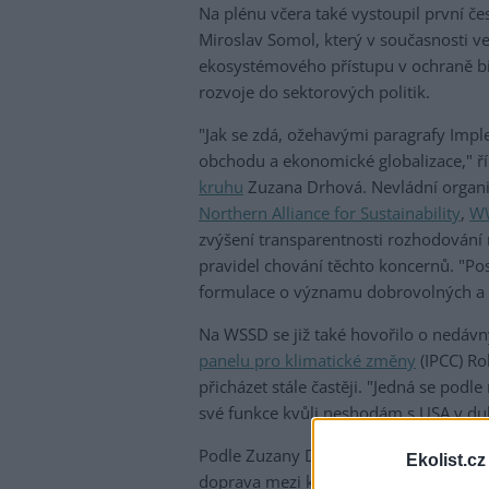
Na plénu včera také vystoupil první č
Miroslav Somol, který v současnosti v
ekosystémového přístupu v ochraně bio
rozvoje do sektorových politik.
"Jak se zdá, ožehavými paragrafy Imple
obchodu a ekonomické globalizace," ří
kruhu
Zuzana Drhová. Nevládní organ
Northern Alliance for Sustainability
,
W
zvýšení transparentnosti rozhodování
pravidel chování těchto koncernů. "Pos
formulace o významu dobrovolných a p
Na WSSD se již také hovořilo o nedávn
panelu pro klimatické změny
(IPCC) Ro
přicházet stále častěji. "Jedná se podl
své funkce kvůli neshodám s USA v du
Podle Zuzany Drhové vládne v dějišti
Ekolist.cz
doprava mezi kongresovým centrem a h