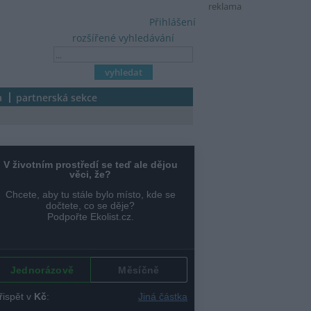
reklama
Přihlášení
rozšířené vyhledávání
a
partnerská sekce