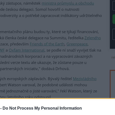
eský zástupce, náměstek
ministra průmyslu a obchodu
ede českou delegaci. Somol hovořil o nutnosti
diverzity a o potřebě zapracovat indikátory udržitelného
mentačního plánu budou ty, které se týkají financování,
ká členka české delegace na Summitu, ředitelka
Zeleného
izace, především
Friends of the Earth
,
Greenpeace
,
WF
a
Oxfam International
, se podle ní snaží vyvíjet tlak na
 nadnárodních korporací a na vypracování závazných
re
lední verze textu ale ukazuje, že zůstane pouze u
artnerských iniciativ," dodává Drhová.
ých evropských záplavách. Bývalý ředitel
Mezivládního
bert Watson varoval, že podobné události mohou
e mě jednoznačně o jisté varování," řekl Watson, který ze
bnu letošního roku odstoupil.
 konference zatím mírný organizační zmatek. "Autobusová
 -
Do Not Process My Personal Information
otely zabere hodně času, pro účastníky také není