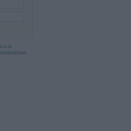
 si je
.
zaregistrovali
.