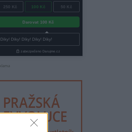
klama