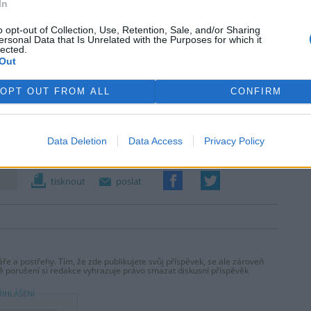
In
o opt-out of Collection, Use, Retention, Sale, and/or Sharing
ersonal Data that Is Unrelated with the Purposes for which it
lected.
Out
OPT OUT FROM ALL
CONFIRM
Data Deletion
Data Access
Privacy Policy
tisknout
poslat
ře a postřehy. Tím, že zde publikujete svůj příspěvek, se ale zároveň
dě porušení si redakce vyhrazuje právo smazat diskusní příspěvěk
ŘIHLÁŠENÍ