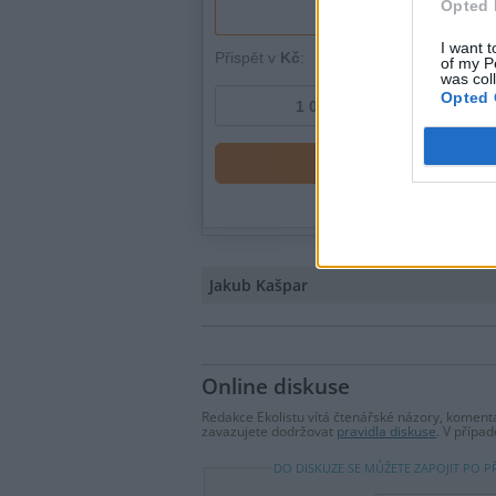
Opted 
I want t
of my P
was col
Opted 
Jakub Kašpar
Online diskuse
Redakce Ekolistu vítá čtenářské názory, komentá
zavazujete dodržovat
pravidla diskuse
. V přípa
DO DISKUZE SE MŮŽETE ZAPOJIT PO P