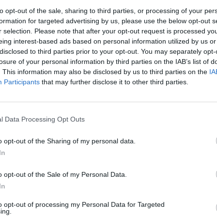
jakou přesně dobu odehrává," popisuje poměry v
to opt-out of the sale, sharing to third parties, or processing of your per
formation for targeted advertising by us, please use the below opt-out s
r selection. Please note that after your opt-out request is processed y
desítky členů. Jejím oficiálním šéfem je místopředseda
eing interest-based ads based on personal information utilized by us or
do Jihoafrické republiky odletí až v sobotu. V současnosti
disclosed to third parties prior to your opt-out. You may separately opt-
ol. Na Summit poletí také
ministr životního prostředí
Libor
losure of your personal information by third parties on the IAB’s list of
. This information may also be disclosed by us to third parties on the
IA
sou i
poslanci
František Pelc (US-DEU) a Miloš Kužvart
Participants
that may further disclose it to other third parties.
rek
otrvá do středy 4. září.
l Data Processing Opt Outs
o opt-out of the Sharing of my personal data.
In
o opt-out of the Sale of my Personal Data.
In
to opt-out of processing my Personal Data for Targeted
ing.