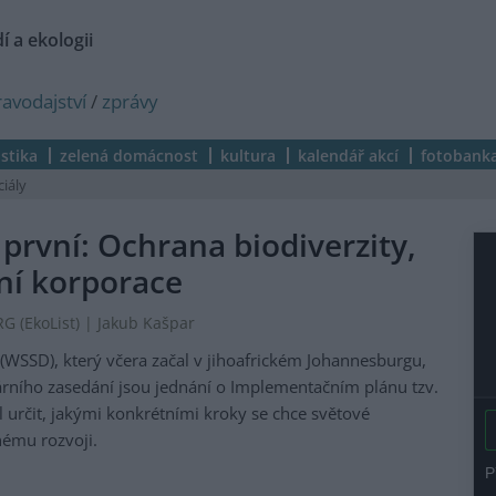
í a ekologii
ravodajství
/
zprávy
istika
zelená domácnost
kultura
kalendář akcí
fotobank
ciály
první: Ochrana biodiverzity,
ní korporace
 (EkoList) | Jakub Kašpar
(WSSD), který včera začal v jihoafrickém Johannesburgu,
árního zasedání jsou jednání o Implementačním plánu tzv.
určit, jakými konkrétními kroky se chce světové
nému rozvoji.