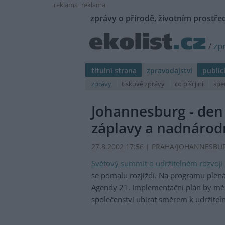
reklama
reklama
zprávy o přírodě, životním prostřed
/
zp
titulní strana
zpravodajství
public
zprávy
tiskové zprávy
co píší jiní
spe
Johannesburg - den 
záplavy a nadnárod
27.8.2002 17:56 | PRAHA/JOHANNESBURG
Světový summit o udržitelném rozvoji
se pomalu rozjíždí. Na programu plen
Agendy 21. Implementační plán by měl 
společenství ubírat směrem k udržitel