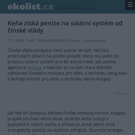
☰
/
zpravodajství
/
zprávy
Keňa získá peníze na solární systém od
čínské vlády
7.11.2000 12:48 | PRAHA/NAIROBI (EkoList) | Jakub Kašpar
Čínská vláda poskytne Keni pomoc ve výši 160 tisíc
amerických dolarů na pilotní projekt, který má uvést do
provozu solární systém pro 80 domácností. Jak uvedla
agentura
Xinhua
, v Nairobi se na tom včera dohodli
náměstek čínského ministra pro vědu a techniku Deng Nan
a keňský ministr pro vědu a techniku Henry Kosgey.
reklama
Jak řekl při podpisu keňsko-čínské smlouvy ministr Kosgey,
projekt přichází velmi vhod, protože Keňu sužují v
posledních letech sucha a přitom je země velmi silně
energeticky závislá na vodních zdrojích. Sluneční energie