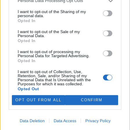
Personal Data Processing Opt Outs
I want to opt-out of the Sharing of my
personal data.
Opted In
I want to opt-out of the Sale of my
Jakub Kašpar
Personal Data.
Opted In
tisknout
poslat
I want to opt-out of processing my
Personal Data for Targeted Advertising.
reklama
Opted In
I want to opt-out of Collection, Use,
Online diskuse
Retention, Sale, and/or Sharing of my
Personal Data that Is Unrelated with the
Purposes for which it was collected.
Redakce Ekolistu vítá čtenářské názory, komentáře a postřehy. Tím,
že zde publikujete svůj příspěvek, se ale zároveň zavazujete
Opted Out
dodržovat
pravidla diskuse
. V případě porušení si redakce
vyhrazuje právo smazat diskusní příspěvěk
OPT OUT FROM ALL
CONFIRM
DO DISKUZE SE MŮŽETE ZAPOJIT PO PŘIHLÁŠENÍ
Uživatelský e-mail
Data Deletion
Data Access
Privacy Policy