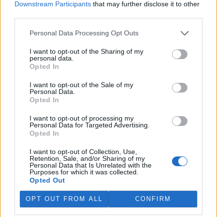
Downstream Participants
that may further disclose it to other
third parties.
Personal Data Processing Opt Outs
I want to opt-out of the Sharing of my
personal data.
Opted In
I want to opt-out of the Sale of my
Personal Data.
Opted In
I want to opt-out of processing my
Personal Data for Targeted Advertising.
Opted In
tisknout
poslat
I want to opt-out of Collection, Use,
Retention, Sale, and/or Sharing of my
reklama
Personal Data that Is Unrelated with the
Purposes for which it was collected.
Opted Out
Online diskuse
OPT OUT FROM ALL
CONFIRM
Redakce Ekolistu vítá čtenářské názory, komentáře a postřehy. Tím,
že zde publikujete svůj příspěvek, se ale zároveň zavazujete