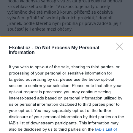
hodlá kladenská samospráva získat prostředky na obnovu
kročehlavského sídliště. "V rozpočtu je na tyto účely
vyčleněno dvě stě milionů korun, přičemž se očekává
vytvoření přibližně sedmi pilotních projektů," doplnil
Jiránek, podle kterého nyní probíhá příprava žádosti, jejíž
součástí je i anketa mezi občany.
Kladno spolu s Děčínem a Poodřím dostane také podporu
anglického Know-how fondu na rozvoj projektu Lokální
Ekolist.cz -
Do Not Process My Personal
agenda 21 (LA21), který sdružuje zájemce o městské životní
Information
prostředí. V příštích dvou letech dostane ročně čtyři tisíce
liber na zaplacení profesionálního koordinátora LA21, 10
tisíc liber bude směřovat na zvláštní projekty a tisíc liber
If you wish to opt-out of the sale, sharing to third parties, or
ročně na školení v oblasti životního prostředí.
processing of your personal or sensitive information for
targeted advertising by us, please use the below opt-out
section to confirm your selection. Please note that after your
reklama
opt-out request is processed you may continue seeing
interest-based ads based on personal information utilized by
us or personal information disclosed to third parties prior to
your opt-out. You may separately opt-out of the further
disclosure of your personal information by third parties on the
IAB’s list of downstream participants. This information may
also be disclosed by us to third parties on the
IAB’s List of