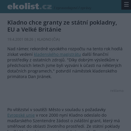
☰
/
zpravodajství
/
zprávy
Kladno chce granty ze státní pokladny,
EU a Velké Británie
19.4.2001 08:26 | KLADNO (
ČIA
)
Nad rámec rekordně vysokého rozpočtu na tento rok hodlá
získat vedení
kladenského magistrátu
další finanční
prostředky z ostatních zdrojů. "Díky dobrým výsledkům v
předchozích letech jsme byli vyzváni k účasti na některých
dotačních programech," potvrdil náměstek kladenského
primátora Dan Jiránek.
reklama
Po vítězství v soutěži Město v souladu s požadavky
Evropské unie
v roce 2000 nyní Kladno odeslalo do
maďarského Szentendre žádost o zvláštní grant, který má
směřovat do oblasti životního prostředí. Ze státní poklady