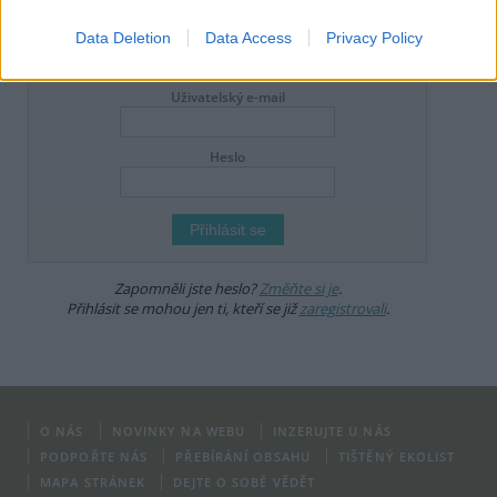
dodržovat
pravidla diskuse
. V případě porušení si redakce
vyhrazuje právo smazat diskusní příspěvěk
Data Deletion
Data Access
Privacy Policy
DO DISKUZE SE MŮŽETE ZAPOJIT PO PŘIHLÁŠENÍ
Uživatelský e-mail
Heslo
Zapomněli jste heslo?
Změňte si je
.
Přihlásit se mohou jen ti, kteří se již
zaregistrovali
.
O NÁS
NOVINKY NA WEBU
INZERUJTE U NÁS
PODPOŘTE NÁS
PŘEBÍRÁNÍ OBSAHU
TIŠTĚNÝ EKOLIST
MAPA STRÁNEK
DEJTE O SOBĚ VĚDĚT