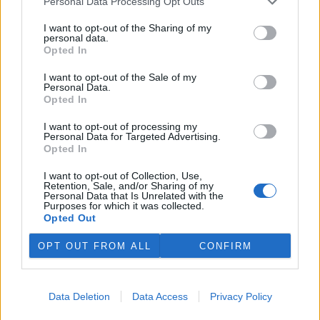
Personal Data Processing Opt Outs
I want to opt-out of the Sharing of my
personal data.
Opted In
I want to opt-out of the Sale of my
Personal Data.
Opted In
tisknout
poslat
I want to opt-out of processing my
Personal Data for Targeted Advertising.
reklama
Opted In
I want to opt-out of Collection, Use,
Online diskuse
Retention, Sale, and/or Sharing of my
Personal Data that Is Unrelated with the
Purposes for which it was collected.
Redakce Ekolistu vítá čtenářské názory, komentáře a postřehy. Tím,
že zde publikujete svůj příspěvek, se ale zároveň zavazujete
Opted Out
dodržovat
pravidla diskuse
. V případě porušení si redakce
vyhrazuje právo smazat diskusní příspěvěk
OPT OUT FROM ALL
CONFIRM
DO DISKUZE SE MŮŽETE ZAPOJIT PO PŘIHLÁŠENÍ
Uživatelský e-mail
Data Deletion
Data Access
Privacy Policy