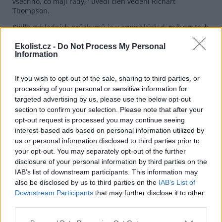
všechno, co mají rády," uvedl člen vedení Richart
Thompson.
Podle posledních průzkumů je v amerických domácnostech
asi 85 milionů koček. Až 22 procent jejich majitelů sleduje
programy, o kterých si myslí, že jsou oblíbeny také u jejich
Ekolist.cz -
Do Not Process My Personal
Information
miláčků.
If you wish to opt-out of the sale, sharing to third parties, or
reklama
processing of your personal or sensitive information for
targeted advertising by us, please use the below opt-out
section to confirm your selection. Please note that after your
opt-out request is processed you may continue seeing
interest-based ads based on personal information utilized by
us or personal information disclosed to third parties prior to
your opt-out. You may separately opt-out of the further
disclosure of your personal information by third parties on the
IAB’s list of downstream participants. This information may
also be disclosed by us to third parties on the
IAB’s List of
Downstream Participants
that may further disclose it to other
third parties.