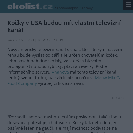
☰
/
zpravodajství
/
zprávy
Kočky v USA budou mít vlastní televizní
kanál
24.7.2002 13:39 | NEW YORK (
ČIA
)
Nový americký televizní kanál s charakteristickým názvem
Mňau bude vysílat od září a je určen chovatelům koček.
Jeho obsah nabídne seriály, ve kterých hlavními
protagonisty budou rybičky, ptáci a veverky. Podle
informačního serveru
Ananova
má tento televizní kanál,
jediný svého druhu, na svědomí společnost
Meow Mix Cat
Food Company
vyrábějící kočičí stravu.
reklama
"Rozhodli jsme se našim klientům poskytnout také stravu
duševní a potěšit jejich dušičku. Kočky tak nebudou jen
pasívně ležen na gauči, ale mají možnost podívat se na