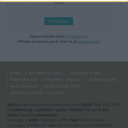
Heslo
Zapomněli jste heslo?
Změňte si je
.
Přihlásit se mohou jen ti, kteří se již
zaregistrovali
.
O NÁS
NOVINKY NA WEBU
INZERUJTE U NÁS
PODPOŘTE NÁS
PŘEBÍRÁNÍ OBSAHU
TIŠTĚNÝ EKOLIST
MAPA STRÁNEK
DEJTE O SOBĚ VĚDĚT
ZPRÁVY E-MAILEM
COOKIES
Ekolist.cz
je vydáván občanským sdružením
BEZK
. ISSN 1802-9019.
Za
webhosting
a
publikační systém TOOLKIT
děkujeme
Ecn
studiu
. Navštivte
Ecomonitor
.
Copyright ©
BEZK
. Copyright ©
ČTK
,
TASR
. Všechna práva
vyhrazena. Publikování nebo šíření obsahu je bez předchozího