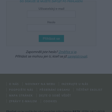
DO DISKUZE SE MŮŽETE ZAPOJIT PO PŘIHLÁŠENÍ
Uživatelský e-mail
Heslo
Zapomněli jste heslo?
Změňte si je
.
Přihlásit se mohou jen ti, kteří se již
zaregistrovali
.
O NÁS
NOVINKY NA WEBU
INZERUJTE U NÁS
PODPOŘTE NÁS
PŘEBÍRÁNÍ OBSAHU
TIŠTĚNÝ EKOLIST
MAPA STRÁNEK
DEJTE O SOBĚ VĚDĚT
ZPRÁVY E-MAILEM
COOKIES
Ekolist.cz
je vydáván občanským sdružením
BEZK
. ISSN 1802-9019.