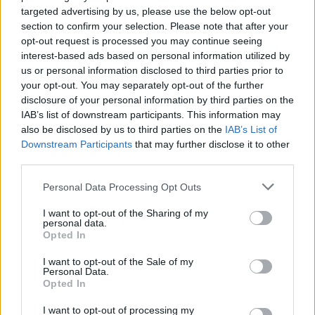
nepoužil jen místopředseda vlády a senátor Pavel
targeted advertising by us, please use the below opt-out
Rychetský (ČSSD)", říká Patrik.
section to confirm your selection. Please note that after your
Na český Den bez aut, vyhlašovaný Dětmi Země, naváže v
opt-out request is processed you may continue seeing
neděli 22. září
Evropský den bez aut
, který vyhlásila
interest-based ads based on personal information utilized by
Evropská komise
(EK) a u nás jej koordinuje ministerstvo
us or personal information disclosed to third parties prior to
životního prostředí (MŽP). Oba dny bez aut budou součástí
your opt-out. You may separately opt-out of the further
Evropského týdne mobility
(16. - 22. září), který by měl být
disclosure of your personal information by third parties on the
celý věnován udržitelným způsobům dopravy.
IAB’s list of downstream participants. This information may
also be disclosed by us to third parties on the
IAB’s List of
reklama
Downstream Participants
that may further disclose it to other
third parties.
Personal Data Processing Opt Outs
I want to opt-out of the Sharing of my
personal data.
Opted In
I want to opt-out of the Sale of my
Personal Data.
Opted In
I want to opt-out of processing my