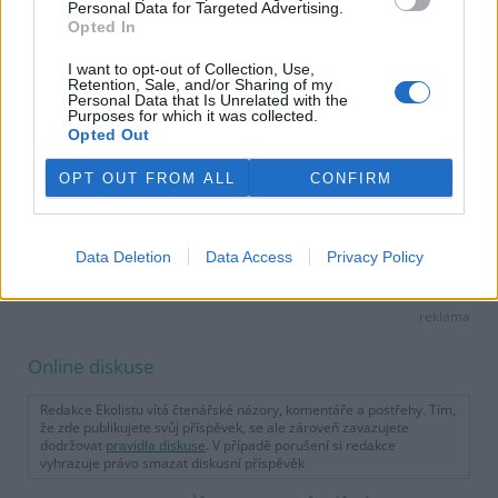
Personal Data for Targeted Advertising.
Opted In
I want to opt-out of Collection, Use,
Retention, Sale, and/or Sharing of my
Personal Data that Is Unrelated with the
Purposes for which it was collected.
Opted Out
OPT OUT FROM ALL
CONFIRM
Jakub Kašpar
Data Deletion
Data Access
Privacy Policy
tisknout
poslat
reklama
Online diskuse
Redakce Ekolistu vítá čtenářské názory, komentáře a postřehy. Tím,
že zde publikujete svůj příspěvek, se ale zároveň zavazujete
dodržovat
pravidla diskuse
. V případě porušení si redakce
vyhrazuje právo smazat diskusní příspěvěk