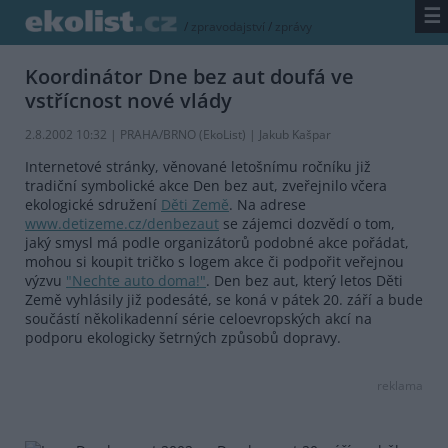
☰
/
zpravodajství
/
zprávy
Koordinátor Dne bez aut doufá ve
vstřícnost nové vlády
2.8.2002 10:32 | PRAHA/BRNO (EkoList) | Jakub Kašpar
Internetové stránky, věnované letošnímu ročníku již
tradiční symbolické akce Den bez aut, zveřejnilo včera
ekologické sdružení
Děti Země
. Na adrese
www.detizeme.cz/denbezaut
se zájemci dozvědí o tom,
jaký smysl má podle organizátorů podobné akce pořádat,
mohou si koupit tričko s logem akce či podpořit veřejnou
výzvu
"Nechte auto doma!"
. Den bez aut, který letos Děti
Země vyhlásily již podesáté, se koná v pátek 20. září a bude
součástí několikadenní série celoevropských akcí na
podporu ekologicky šetrných způsobů dopravy.
reklama