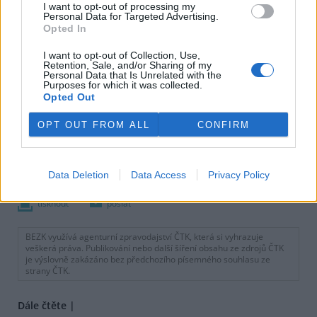
I want to opt-out of processing my
Personal Data for Targeted Advertising.
Opted In
I want to opt-out of Collection, Use,
Retention, Sale, and/or Sharing of my
Personal Data that Is Unrelated with the
Purposes for which it was collected.
Opted Out
OPT OUT FROM ALL
CONFIRM
Data Deletion
Data Access
Privacy Policy
tisknout
poslat
BEZK využívá agenturní zpravodajství ČTK, která si vyhrazuje
veškerá práva. Publikování nebo další šíření obsahu ze zdrojů ČTK
je výslovně zakázáno bez předchozího písemného souhlasu ze
strany ČTK.
Dále čtěte |