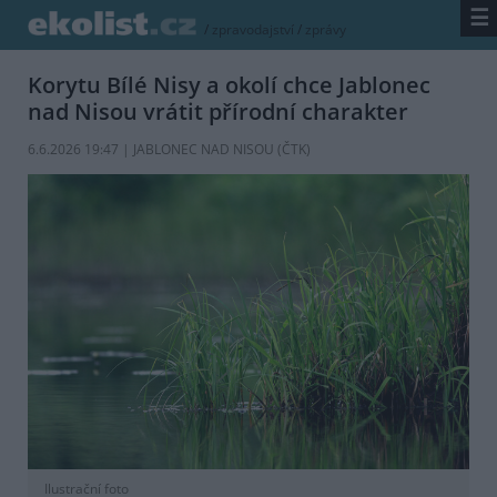
☰
/
zpravodajství
/
zprávy
Korytu Bílé Nisy a okolí chce Jablonec
nad Nisou vrátit přírodní charakter
6.6.2026 19:47 | JABLONEC NAD NISOU (
ČTK
)
Ilustrační foto