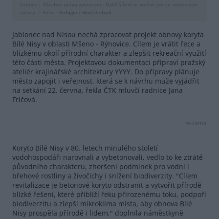
Licence |
Všechna práva vyhrazena. Další šíření je možné jen se souhlasem
autora
Foto |
Kichigin
/
Shutterstock
Jablonec nad Nisou nechá zpracovat projekt obnovy koryta
Bílé Nisy v oblasti Mšeno - Rýnovice. Cílem je vrátit řece a
blízkému okolí přírodní charakter a zlepšit rekreační využití
této části města. Projektovou dokumentaci připraví pražský
ateliér krajinářské architektury YYYY. Do přípravy plánuje
město zapojit i veřejnost, která se k návrhu může vyjádřit
na setkání 22. června, řekla ČTK mluvčí radnice Jana
Fričová.
reklama
Koryto Bílé Nisy v 80. letech minulého století
vodohospodáři narovnali a vybetonovali, vedlo to ke ztrátě
původního charakteru, zhoršení podmínek pro vodní i
břehové rostliny a živočichy i snížení biodiverzity. "Cílem
revitalizace je betonové koryto odstranit a vytvořit přírodě
blízké řešení, které přiblíží řeku přirozenému toku, podpoří
biodiverzitu a zlepší mikroklima místa, aby obnova Bílé
Nisy prospěla přírodě i lidem," doplnila náměstkyně