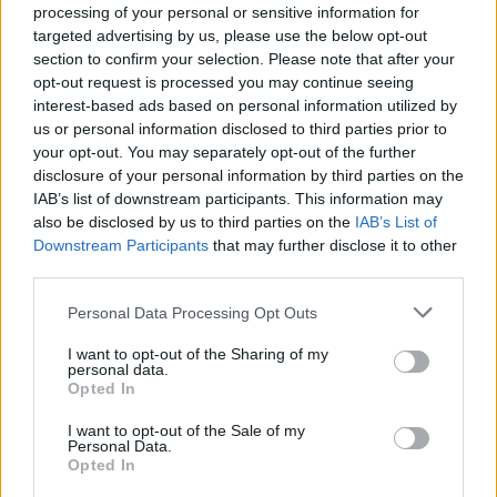
processing of your personal or sensitive information for
vodohospodářskou studií proveditelnosti, která je
targeted advertising by us, please use the below opt-out
projednaná s klíčovými aktéry v území a představuje
section to confirm your selection. Please note that after your
důležitý podklad pro realizaci projektu," řekl náměstek
primátora Jakub Chuchlík (Piráti).
opt-out request is processed you may continue seeing
interest-based ads based on personal information utilized by
Do přípravy zadání zapojila radnice už loni obyvatele
us or personal information disclosed to third parties prior to
města, veřejné projednání návrhu řešení je teď
your opt-out. You may separately opt-out of the further
naplánováno na pondělí 22. června od 17:30 v jídelně
disclosure of your personal information by third parties on the
Základní školy Mozartova a také při procházce podél Nisy.
IAB’s list of downstream participants. This information may
"Budeme rádi, když se lidé v červnu ke konceptu vysloví,
also be disclosed by us to third parties on the
IAB’s List of
aby výsledek co nejvíc odpovídal jejich představám,"
dodala Opočenská. Na realizaci úprav by chtěl Jablonec
Downstream Participants
that may further disclose it to other
získat dotace.
third parties.
Personal Data Processing Opt Outs
reklama
I want to opt-out of the Sharing of my
personal data.
Opted In
I want to opt-out of the Sale of my
Personal Data.
Opted In