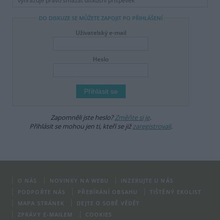
vyhrazuje právo smazat diskusní příspěvěk
DO DISKUZE SE MŮŽETE ZAPOJIT PO PŘIHLÁŠENÍ
Uživatelský e-mail
Heslo
Zapomněli jste heslo?
Změňte si je
.
Přihlásit se mohou jen ti, kteří se již
zaregistrovali
.
O NÁS
NOVINKY NA WEBU
INZERUJTE U NÁS
PODPOŘTE NÁS
PŘEBÍRÁNÍ OBSAHU
TIŠTĚNÝ EKOLIST
MAPA STRÁNEK
DEJTE O SOBĚ VĚDĚT
ZPRÁVY E-MAILEM
COOKIES