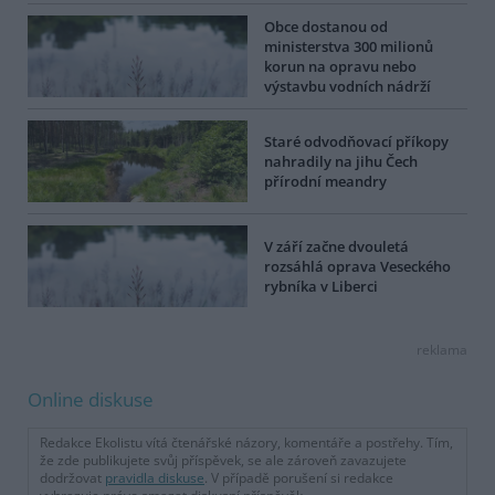
Obce dostanou od
ministerstva 300 milionů
korun na opravu nebo
výstavbu vodních nádrží
Staré odvodňovací příkopy
nahradily na jihu Čech
přírodní meandry
V září začne dvouletá
rozsáhlá oprava Veseckého
rybníka v Liberci
reklama
Online diskuse
Redakce Ekolistu vítá čtenářské názory, komentáře a postřehy. Tím,
že zde publikujete svůj příspěvek, se ale zároveň zavazujete
dodržovat
pravidla diskuse
. V případě porušení si redakce