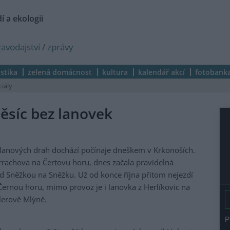
í a ekologii
ravodajství
/
zprávy
istika
zelená domácnost
kultura
kalendář akcí
fotobank
ciály
ěsíc bez lanovek
 lanových drah dochází počínaje dneškem v Krkonoších.
arrachova na Čertovu horu, dnes začala pravidelná
d Sněžkou na Sněžku. Už od konce října přitom nejezdí
Černou horu, mimo provoz je i lanovka z Herlíkovic na
lerově Mlýně.