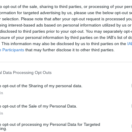
to opt-out of the sale, sharing to third parties, or processing of your per
formation for targeted advertising by us, please use the below opt-out s
r selection. Please note that after your opt-out request is processed y
eing interest-based ads based on personal information utilized by us or
disclosed to third parties prior to your opt-out. You may separately opt-
losure of your personal information by third parties on the IAB’s list of
. This information may also be disclosed by us to third parties on the
IA
Participants
that may further disclose it to other third parties.
rek
ře a postřehy. Tím, že zde publikujete svůj příspěvek, se ale zároveň
dě porušení si redakce vyhrazuje právo smazat diskusní příspěvěk
l Data Processing Opt Outs
ŘIHLÁŠENÍ
o opt-out of the Sharing of my personal data.
In
o opt-out of the Sale of my Personal Data.
In
to opt-out of processing my Personal Data for Targeted
ing.