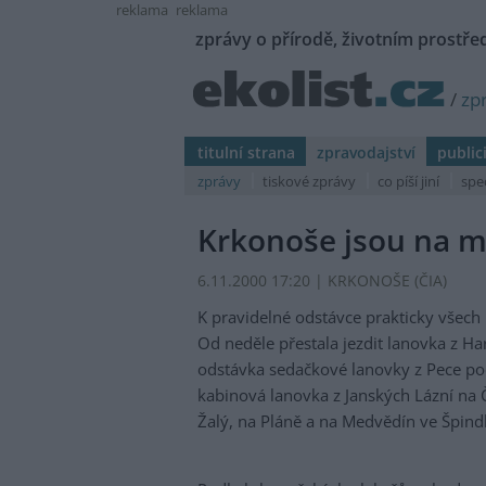
reklama
reklama
zprávy o přírodě, životním prostřed
/
zp
titulní strana
zpravodajství
public
zprávy
tiskové zprávy
co píší jiní
spe
Krkonoše jsou na m
6.11.2000 17:20 | KRKONOŠE (
ČIA
)
K pravidelné odstávce prakticky všech
Od neděle přestala jezdit lanovka z H
odstávka sedačkové lanovky z Pece po
kabinová lanovka z Janských Lázní na 
Žalý, na Pláně a na Medvědín ve Špind