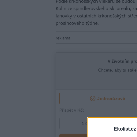
Podle krkonošských vlekařů se budou 
Kolín ze špindlerovského Ski areálu, za
lanovky v ostatních krkonošských stře
prosincového týdne.
reklama
Ekolist.cz