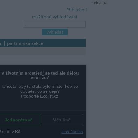
reklama
Přihlášení
rozšířené vyhledávání
a
partnerská sekce