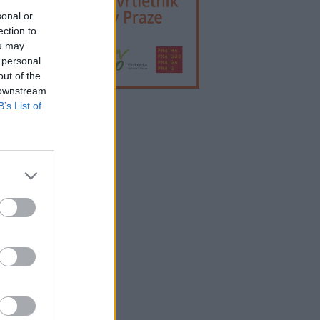
sonal or
ection to
ou may
 personal
out of the
 downstream
B’s List of
lama