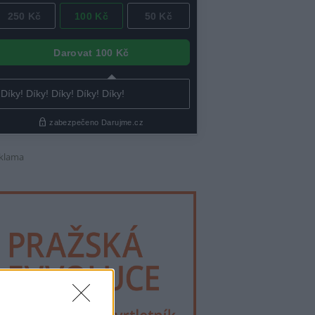
klama