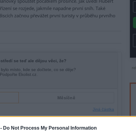
lanovky spouštět počátkem prosince. Jak uvedl Hubert
řízení se rozjede, jakmile napadne první sníh. Také
discích začnou převážet první turisty v průběhu prvního
re
 -
Do Not Process My Personal Information