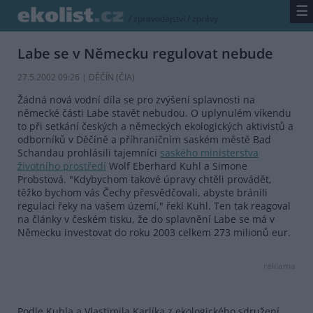
☰
/
zpravodajství
/
zprávy
Labe se v Německu regulovat nebude
27.5.2002 09:26 | DĚČÍN (
ČIA
)
Žádná nová vodní díla se pro zvýšení splavnosti na
německé části Labe stavět nebudou. O uplynulém víkendu
to při setkání českých a německých ekologických aktivistů a
odborníků v Děčíně a příhraničním saském městě Bad
Schandau prohlásili tajemníci
saského ministerstva
životního prostředí
Wolf Eberhard Kuhl a Simone
Probstová. "Kdybychom takové úpravy chtěli provádět,
těžko bychom vás Čechy přesvědčovali, abyste bránili
regulaci řeky na vašem území," řekl Kuhl. Ten tak reagoval
na články v českém tisku, že do splavnění Labe se má v
Německu investovat do roku 2003 celkem 273 milionů eur.
reklama
Podle Kuhla a Vlastimila Karlíka z ekologického sdružení