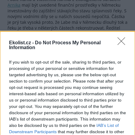
Arnika
mají být uvedené finanční prostředky v Německu
investovány do zajištění stávajícího stavu splavnosti řeky. S
novými vodními díly se u našich sousedů nepočítá. Částka
je prý tak vysoká proto, že Labe má v Německu dlouhý tok a
řeku je třeba v některých částech rekonstruovat. Ředitel
závodu
Povodí Labe
v Roudnici nad Labem Jindřich Zídek
před časem ČIA řekl, že na nedávné mezinárodní
Ekolist.cz -
Do Not Process My Personal
konferenci o Labi v Drážďanech podpořili představitelé
Information
německého spolkového ministerstva dopravy
plánovaný
projekt výstavby dvou vodních děl na dolním toku Labe
mezi Ústím nad Labem a hranicí s Německem.
If you wish to opt-out of the sale, sharing to third parties, or
processing of your personal or sensitive information for
targeted advertising by us, please use the below opt-out
reklama
section to confirm your selection. Please note that after your
opt-out request is processed you may continue seeing
interest-based ads based on personal information utilized by
us or personal information disclosed to third parties prior to
your opt-out. You may separately opt-out of the further
disclosure of your personal information by third parties on the
IAB’s list of downstream participants. This information may
also be disclosed by us to third parties on the
IAB’s List of
Downstream Participants
that may further disclose it to other