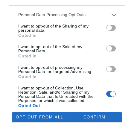
third parties.
Personal Data Processing Opt Outs
I want to opt-out of the Sharing of my
personal data.
Opted In
I want to opt-out of the Sale of my
Personal Data.
Opted In
I want to opt-out of processing my
Personal Data for Targeted Advertising.
tisknout
poslat
Opted In
I want to opt-out of Collection, Use,
reklama
Retention, Sale, and/or Sharing of my
Personal Data that Is Unrelated with the
Purposes for which it was collected.
Online diskuse
Opted Out
Redakce Ekolistu vítá čtenářské názory, komentáře a postřehy. Tím,
OPT OUT FROM ALL
CONFIRM
že zde publikujete svůj příspěvek, se ale zároveň zavazujete
dodržovat
pravidla diskuse
. V případě porušení si redakce
vyhrazuje právo smazat diskusní příspěvěk