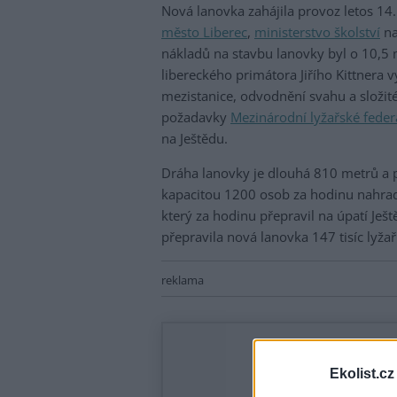
Nová lanovka zahájila provoz letos 14
město Liberec
,
ministerstvo školství
na
nákladů na stavbu lanovky byl o 10,5 m
libereckého primátora Jiřího Kittnera
mezistanice, odvodnění svahu a složité
požadavky
Mezinárodní lyžařské feder
na Ještědu.
Dráha lanovky je dlouhá 810 metrů a 
kapacitou 1200 osob za hodinu nahradil
který za hodinu přepravil na úpatí Ješ
přepravila nová lanovka 147 tisíc lyžařů
reklama
Ekolist.cz