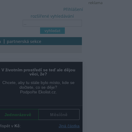
reklama
Přihlášení
rozšířené vyhledávání
a
partnerská sekce