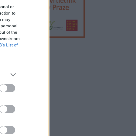
sonal or
ection to
ou may
 personal
out of the
 downstream
B’s List of
lama