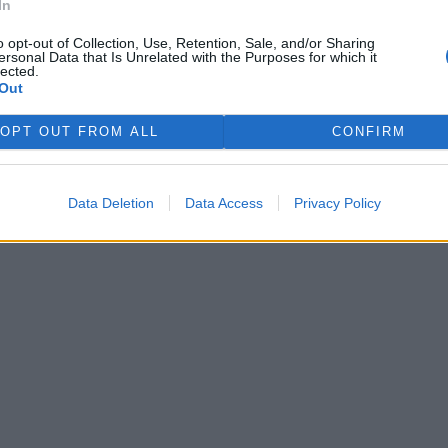
In
ŘIHLÁŠENÍ
o opt-out of Collection, Use, Retention, Sale, and/or Sharing
ersonal Data that Is Unrelated with the Purposes for which it
lected.
Out
OPT OUT FROM ALL
CONFIRM
 si je
.
Data Deletion
Data Access
Privacy Policy
zaregistrovali
.