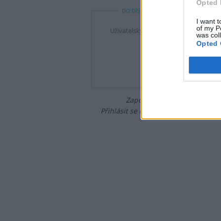
Opted 
DO DISKUZE SE MŮŽETE ZAPOJIT PO P
I want t
of my P
Uživatelský e-mail
was col
Opted 
Heslo
Zapomněli jste heslo?
Změňte
Přihlásit se mohou jen ti, kteří se již