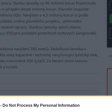
. února. Stavbu lanovky za 46 milionů korun financovalo
 ni přispělo deseti miliony korun. Původní rozpočet
ilionu nižší. Navýšení o 4,5 milionu korun si podle
 vyžádala změna původního projektu - přemístění
 terénní úpravy. Stavbou lanovky splnil Liberec
ace
(FIS) pro pořádání prestižních světových šampionátů
překoná navýšení 280 metrů. Sedačková lanovka s
a starý kapacitně i technicky nevyhovující lyžařský vlek,
re
tědu maximálně 450 lyžařů. Za letošní zimní sezonu
 a turistů.
 -
Do Not Process My Personal Information