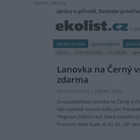
reklama
reklama
zprávy o přírodě, životním prostřed
/
zp
titulní strana
zpravodajství
public
zprávy
tiskové zprávy
co píší jiní
spe
Lanovka na Černý vr
zdarma
29.5.2002 09:43 | LIBEREC (
ČIA
)
Dvousedačková lanovka na Černý vrch na
řekl náčelník lanové dráhy Jan Petrásek 
Přeprava jízdních kol, která usnadní 
Provozní doba bude až do 30. září de