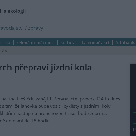
í a ekologii
ravodajství
/
zprávy
istika
zelená domácnost
kultura
kalendář akcí
fotobank
ciály
ch přepraví jízdní kola
 úpatí Ještědu zahájí 1. června letní provoz. ČIA to dnes
s tím, že lanovka bude vozit i cyklisty s jízdními koly.
cyklistům nástup na hřebenovou trasu, bude zdarma.
nně od osmi do 18 hodin.