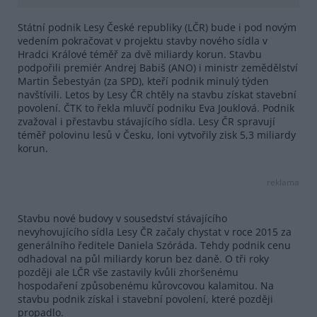
Státní podnik Lesy České republiky (LČR) bude i pod novým
vedením pokračovat v projektu stavby nového sídla v
Hradci Králové téměř za dvě miliardy korun. Stavbu
podpořili premiér Andrej Babiš (ANO) i ministr zemědělství
Martin Šebestyán (za SPD), kteří podnik minulý týden
navštívili. Letos by Lesy ČR chtěly na stavbu získat stavební
povolení. ČTK to řekla mluvčí podniku Eva Jouklová. Podnik
zvažoval i přestavbu stávajícího sídla. Lesy ČR spravují
téměř polovinu lesů v Česku, loni vytvořily zisk 5,3 miliardy
korun.
reklama
Stavbu nové budovy v sousedství stávajícího
nevyhovujícího sídla Lesy ČR začaly chystat v roce 2015 za
generálního ředitele Daniela Szóráda. Tehdy podnik cenu
odhadoval na půl miliardy korun bez daně. O tři roky
později ale LČR vše zastavily kvůli zhoršenému
hospodaření způsobenému kůrovcovou kalamitou. Na
stavbu podnik získal i stavební povolení, které později
propadlo.