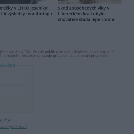
smečky v CHKO Jeseníky:
Škod způsobených vlky v
átní výsledky monitoringu
Libereckém kraji ubylo,
chovatelé stáda lépe chrání
ře a postřehy. Tím, že zde publikujete svůj příspěvek, se ale zároveň
dě porušení si redakce vyhrazuje právo smazat diskusní příspěvěk
ŘIHLÁŠENÍ
 si je
.
zaregistrovali
.