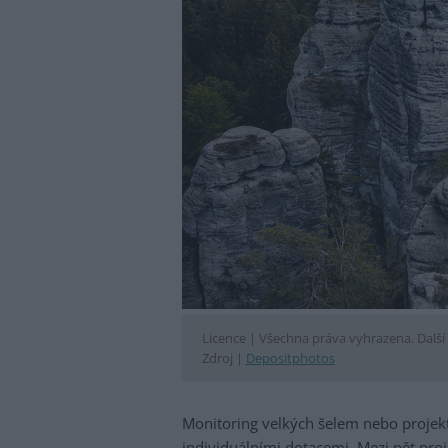
Licence |
Všechna práva vyhrazena. Další 
Zdroj |
Depositphotos
Monitoring velkých šelem nebo projekt
individuálními dotacemi. Mezi pět proj