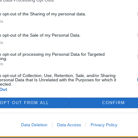
l Data Processing Opt Outs
a severovýchodě Česka. V roce 2015 se stal jako jediný v
ESCO.
o opt-out of the Sharing of my personal data.
In
nutí DUHA Šelmy na monitoring velkých šelem na území
olníci. Dalších 150 000 korun získá Nadace Ivana Dejmala
o opt-out of the Sale of my Personal Data.
ekologické výchovy dětí v Libereckém kraji, který
In
ětských kolektivů. Kraj podle Trdly také přispěje 50 000
parku na vydávání časopisu Krkonoše – Jizerské hory,
to opt-out of processing my Personal Data for Targeted
ing.
přírodu, krajinu i historii regionu a věnuje se také ochraně
In
o opt-out of Collection, Use, Retention, Sale, and/or Sharing
ersonal Data that Is Unrelated with the Purposes for which it
lected.
Out
OPT OUT FROM ALL
CONFIRM
Data Deletion
Data Access
Privacy Policy