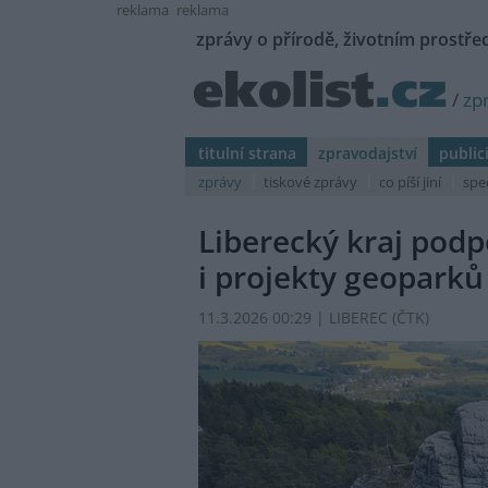
reklama
reklama
zprávy o přírodě, životním prostřed
/
zp
titulní strana
zpravodajství
public
zprávy
tiskové zprávy
co píší jiní
spe
Liberecký kraj podp
i projekty geoparků
11.3.2026 00:29 | LIBEREC (
ČTK
)