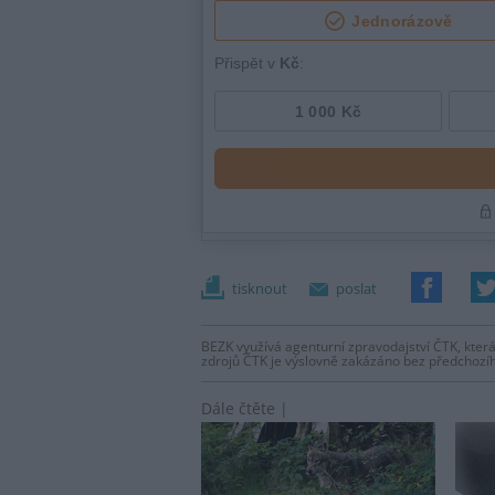
tisknout
poslat
BEZK využívá agenturní zpravodajství ČTK, která
zdrojů ČTK je výslovně zakázáno bez předchozí
Dále čtěte |