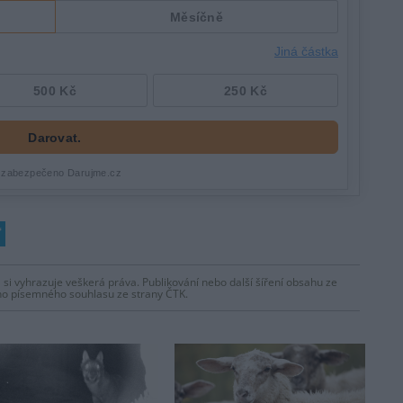
 si vyhrazuje veškerá práva. Publikování nebo další šíření obsahu ze
ho písemného souhlasu ze strany ČTK.