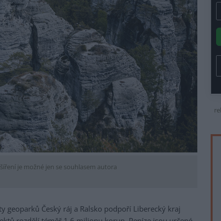
re
šíření je možné jen se souhlasem autora
y geoparků Český ráj a Ralsko podpoří Liberecký kraj
ektů rozdělí téměř 1,6 milionu korun. Peníze jsou určené