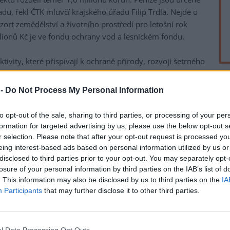
du, řekl ČTK mluvčí krajského úřadu Filip Trdla. Nejde o
ort zemědělství a životního prostředí pro letošní rok
lionů Kč je ve fondu ochrany vod a lesnickém fondu.
ivity, které přispívají k ochraně přírody, rozvoji šetrného
 Důležité je také zapojování veřejnosti a dětí do aktivit,
ně našeho regionu," doplnil náměstek hejtmana pro životní
 -
Do Not Process My Personal Information
rek
to opt-out of the sale, sharing to third parties, or processing of your per
eopark Ralsko. Krajina geoparku je rozmanitou mozaikou
formation for targeted advertising by us, please use the below opt-out s
hor, rybníků a rašelinišť, borových lesů i vrcholků
r selection. Please note that after your opt-out request is processed y
mi. Kraj podpoří projekt zaměřený na rozvoj šetrné
eing interest-based ads based on personal information utilized by us or
gického dědictví, pořádání akcí pro veřejnost a vzdělávací
disclosed to third parties prior to your opt-out. You may separately opt-
losure of your personal information by third parties on the IAB’s list of
. This information may also be disclosed by us to third parties on the
IA
í společnost Geopark Český ráj, která spravuje značku
Participants
that may further disclose it to other third parties.
opark Český ráj. "Podpora pomůže zajistit například
ční akce zaměřené na geologii a účast na mezinárodním
park Český ráj o rozloze 833 kilometrů čtverečních leží na