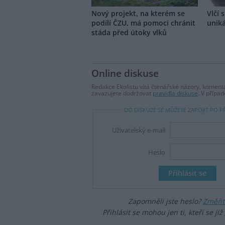
Nový projekt, na kterém se
Vlčí 
podílí ČZU, má pomoci chránit
unik
stáda před útoky vlků
Online diskuse
Redakce Ekolistu vítá čtenářské názory, komentá
zavazujete dodržovat
pravidla diskuse
. V přípa
DO DISKUZE SE MŮŽETE ZAPOJIT PO P
Uživatelský e-mail
Heslo
Zapomněli jste heslo?
Změňte
Přihlásit se mohou jen ti, kteří se již