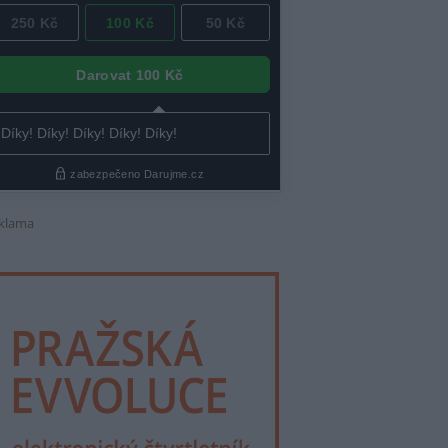
klama