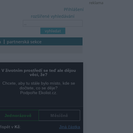
reklama
Přihlášení
rozšířené vyhledávání
a
partnerská sekce