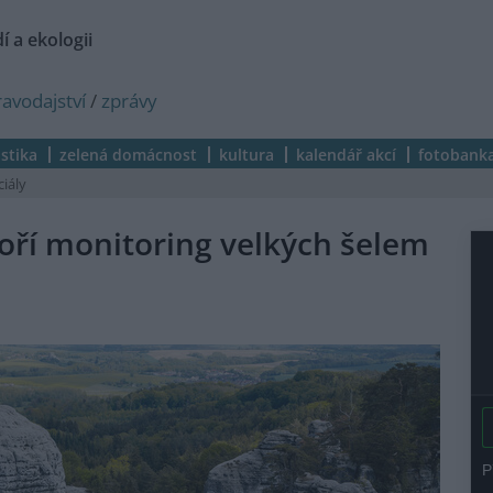
í a ekologii
ravodajství
/
zprávy
istika
zelená domácnost
kultura
kalendář akcí
fotobank
ciály
oří monitoring velkých šelem