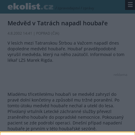
☰
/
zpravodajství
/
zprávy
Medvěd v Tatrách napadl houbaře
4.8.2002 14:41 | POPRAD (
ČIA
)
V lesích mezi Tatranskou Štrbou a Važcem napadl dnes
dopoledne medvěd houbaře. Houbař pravděpodobně
vyrušil medvěda, který na něho zaútočil. Informoval o tom
lékař LZS Marek Rigda.
reklama
Mladému třicetiletému houbaři se medvěd zahryzl do
pravé dolní končetiny a způsobil mu tržné poranění. Po
tomto útoku medvěd houbaře nechal a utekl do lesa.
Přivolaný vrtulník Letecké záchranné služby převezl
zraněného houbaře do popradské nemocnice. Pokousaný
pacient se zde podrobí operaci. Dnešní případ napadení
houbaře je prvním v této houbařské sezóně.