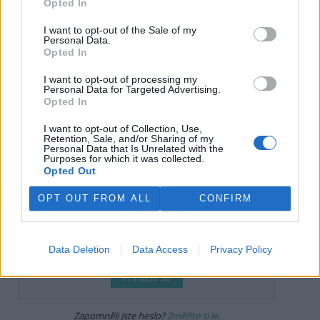
Opted In
tisknout
poslat
I want to opt-out of the Sale of my
Personal Data.
reklama
Opted In
I want to opt-out of processing my
Online diskuse
Personal Data for Targeted Advertising.
Opted In
Redakce Ekolistu vítá čtenářské názory, komentáře a postřehy. Tím,
že zde publikujete svůj příspěvek, se ale zároveň zavazujete
I want to opt-out of Collection, Use,
dodržovat
pravidla diskuse
. V případě porušení si redakce
Retention, Sale, and/or Sharing of my
vyhrazuje právo smazat diskusní příspěvěk
Personal Data that Is Unrelated with the
Purposes for which it was collected.
Opted Out
DO DISKUZE SE MŮŽETE ZAPOJIT PO PŘIHLÁŠENÍ
Uživatelský e-mail
OPT OUT FROM ALL
CONFIRM
Heslo
Data Deletion
Data Access
Privacy Policy
Zapomněli jste heslo?
Změňte si je
.