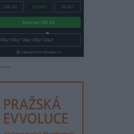
klama