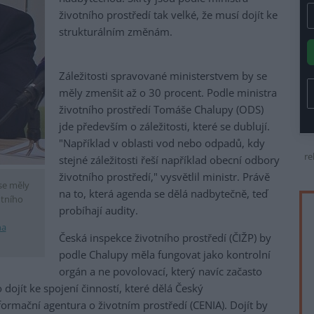
životního prostředí tak velké, že musí dojít ke
strukturálním změnám.
Záležitosti spravované ministerstvem by se
měly zmenšit až o 30 procent. Podle ministra
životního prostředí Tomáše Chalupy (ODS)
jde především o záležitosti, které se dublují.
"Například v oblasti vod nebo odpadů, kdy
re
stejné záležitosti řeší například obecní odbory
životního prostředí," vysvětlil ministr. Právě
se měly
na to, která agenda se dělá nadbytečně, teď
otního
probíhají audity.
na
Česká inspekce životního prostředí (ČIŽP) by
podle Chalupy měla fungovat jako kontrolní
orgán a ne povolovací, který navíc začasto
dojít ke spojení činností, které dělá Český
ormační agentura o životním prostředí (CENIA). Dojít by