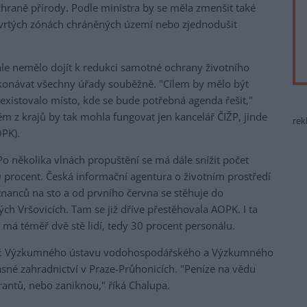
chraně přírody. Podle ministra by se měla zmenšit také
tvrtých zónách chráněných území nebo zjednodušit
ale nemělo dojít k redukci samotné ochrany životního
ykonávat všechny úřady souběžně. "Cílem by mělo být
i existovalo místo, kde se bude potřebná agenda řešit,"
m z krajů by tak mohla fungovat jen kancelář ČIŽP, jinde
rek
OPK).
 Po několika vlnách propuštění se má dále snížit počet
procent. Česká informační agentura o životním prostředí
nanců na sto a od prvního června se stěhuje do
ých Vršovicích. Tam se již dříve přestěhovala AOPK. I ta
 má téměř dvě stě lidí, tedy 30 procent personálu.
išť: Výzkumného ústavu vodohospodářského a Výzkumného
asné zahradnictví v Praze-Průhonicích. "Peníze na vědu
rantů, nebo zaniknou," říká Chalupa.