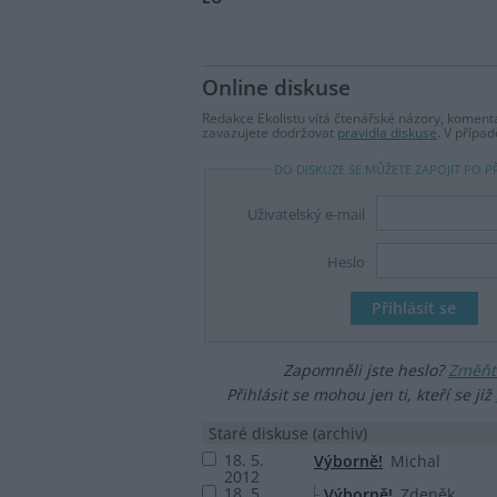
Online diskuse
Redakce Ekolistu vítá čtenářské názory, komentá
zavazujete dodržovat
pravidla diskuse
. V přípa
DO DISKUZE SE MŮŽETE ZAPOJIT PO P
Uživatelský e-mail
Heslo
Zapomněli jste heslo?
Změňte
Přihlásit se mohou jen ti, kteří se již
Staré diskuse (archiv)
18. 5.
Výborně!
Michal
2012
18. 5.
Výborně!
Zdeněk