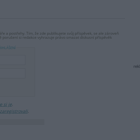
ře a postřehy. Tím, že zde publikujete svůj příspěvek, se ale zároveň
dě porušení si redakce vyhrazuje právo smazat diskusní příspěvěk
ŘIHLÁŠENÍ
rek
 si je
.
zaregistrovali
.