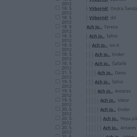
2012
18. 5.
Výborně!
Ondra Šand
2012
18. 5.
Výborně!
dd
2012
18. 5.
Ach jo..
Tereza
2012
18. 5.
Ach jo..
fafnir
2012
18. 5.
Ach jo..
Ivo K.
2012
18. 5.
Ach jo..
Ender
2012
18. 5.
Ach jo..
Šafařík
2012
21. 5.
Ach jo..
Dana
2012
19. 5.
Ach jo..
fafnir
2012
19. 5.
Ach jo..
Antares
2012
19. 5.
Ach jo..
Viktor
2012
20. 5.
Ach jo..
Ender
2012
20. 5.
Ach jo..
Pepa pů
2012
20. 5.
Ach jo..
Antares
2012
20. 5.
Ach jo..
Viktor