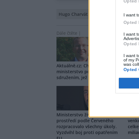
Opted 
Hugo Charvát
I want t
Opted 
Dále čtěte |
I want 
Advertis
Opted 
I want t
of my P
was col
Aktuálně.cz: Chalupovo
Opted 
ministerstvo poslalo miliony
sdružením, jež nelze najít
Ministerstvo životního
Minis
prostředí podle Červeného
venk
rozpracovalo všechny úkoly.
celke
Vyzdvihl boj proti opatřením
milia
EU