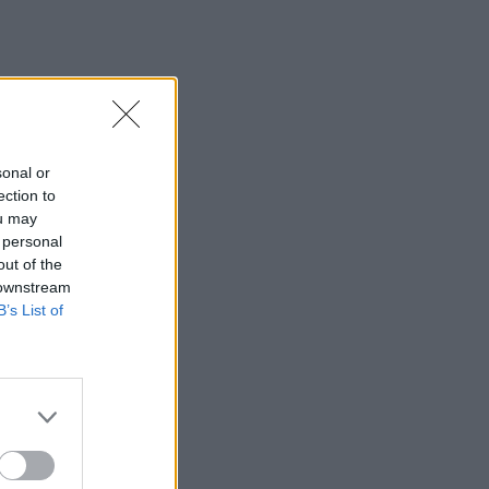
sonal or
ection to
ou may
 personal
out of the
 downstream
B’s List of