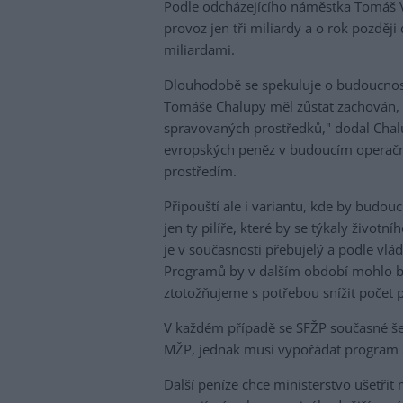
Podle odcházejícího náměstka Tomáš Vr
provoz jen tři miliardy a o rok pozděj
miliardami.
Dlouhodobě se spekuluje o budoucnosti
Tomáše Chalupy měl zůstat zachován, o
spravovaných prostředků," dodal Chalu
evropských peněz v budoucím operačn
prostředím.
Připouští ale i variantu, kde by budou
jen ty pilíře, které by se týkaly život
je v současnosti přebujelý a podle vlá
Programů by v dalším období mohlo být
ztotožňujeme s potřebou snížit počet 
V každém případě se SFŽP současné šet
MŽP, jednak musí vypořádat program Z
Další peníze chce ministerstvo ušetřit