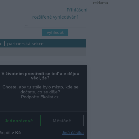
reklama
Přihlášení
rozšířené vyhledávání
a
partnerská sekce