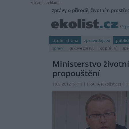
reklama
reklama
zprávy o přírodě, životním prostřed
/
zp
titulní strana
zpravodajství
public
zprávy
tiskové zprávy
co píší jiní
spe
Ministerstvo životní
propouštění
18.5.2012 14:11 | PRAHA (
Ekolist.cz
) | 