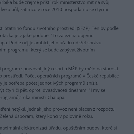
bíka bude zřejmě příští rok ministerstvo mít na svůj
i dvě a půl, zatímco v roce 2010 hospodařilo se čtyřmi
 Státního fondu životního prostředí (SFŽP). Ten by podle
tázka je v jaké podobě. "To záleží na objemu
pa. Podle něj je ambicí jeho úřadu udržet správu
ím programu, který se bude zabývat životním
cí program spravoval jiný resort a MŽP by mělo na starosti
ního prostředí. Počet operačních programů v České republice
dy je potřeba počet jednotlivých programů snížit.
 čtyři či pět, oproti dvaadvaceti dnešním. "I my se
programů," říká ministr Chalupa.
ření netýká. Jednak jeho provoz není placen z rozpočtu
elená úsporám, který končí v polovině roku.
 maximální elektronizací úřadu, opuštěním budov, které si