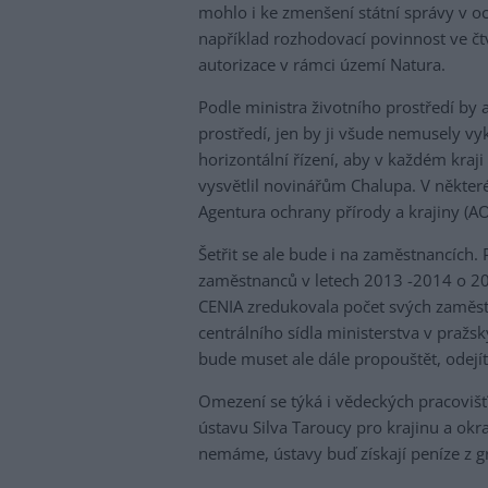
mohlo i ke zmenšení státní správy v o
například rozhodovací povinnost ve č
autorizace v rámci území Natura.
Podle ministra životního prostředí by 
prostředí, jen by ji všude nemusely v
horizontální řízení, aby v každém kraj
vysvětlil novinářům Chalupa. V některé
Agentura ochrany přírody a krajiny (A
Šetřit se ale bude i na zaměstnancích.
zaměstnanců v letech 2013 -2014 o 20 
CENIA zredukovala počet svých zaměst
centrálního sídla ministerstva v pražsk
bude muset ale dále propouštět, odejít
Omezení se týká i vědeckých pracov
ústavu Silva Taroucy pro krajinu a okr
nemáme, ústavy buď získají peníze z g