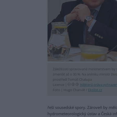
Záležitosti spravované ministerstvem by 
zmenšit až o 30 %. Na snímku ministr živ
prostředí Tomáš Chalupa
Licence |
Některá práva vyhraze
Foto |
Hugo Charvát /
Ekolist.cz
řeší sousedské spory. Zároveň by mělo 
hydrometeorologický ústav a Česká inf