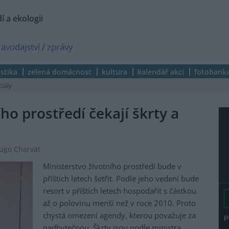
í a ekologii
ravodajství
/
zprávy
istika
zelená domácnost
kultura
kalendář akcí
fotobank
ciály
ho prostředí čekají škrty a
Hugo Charvát
Ministerstvo životního prostředí bude v
příštích letech šetřit. Podle jeho vedení bude
resort v příštích letech hospodařit s částkou
až o polovinu menší než v roce 2010. Proto
chystá omezení agendy, kterou považuje za
nadbytečnou. Škrty jsou podle ministra