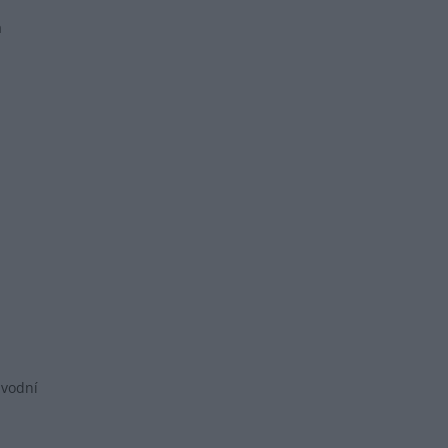
a
vodní