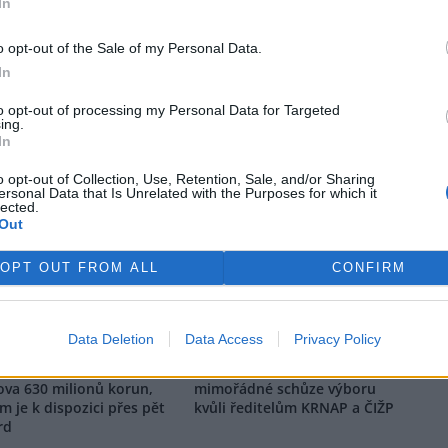
In
o opt-out of the Sale of my Personal Data.
tisknout
poslat
rek
In
to opt-out of processing my Personal Data for Targeted
ing.
In
o opt-out of Collection, Use, Retention, Sale, and/or Sharing
ersonal Data that Is Unrelated with the Purposes for which it
lected.
Out
OPT OUT FROM ALL
CONFIRM
Data Deletion
Data Access
Privacy Policy
terstvo přidá na rozvoj
Opozice požádala o svolání
ova 630 milionů korun,
mimořádné schůze výboru
m je k dispozici přes pět
kvůli ředitelům KRNAP a ČIŽP
rd