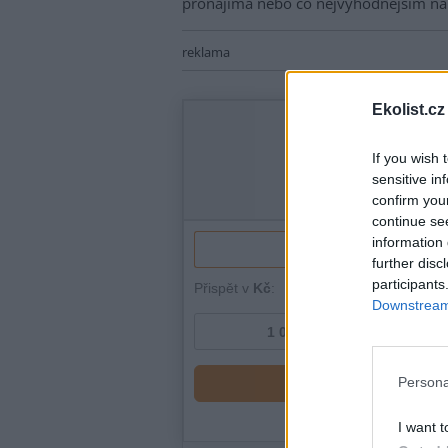
pronajímá nebo co nejvýhodnějším n
reklama
Ekolist.cz
If you wish 
sensitive in
confirm you
continue se
information 
further disc
participants
Downstream 
Persona
I want t