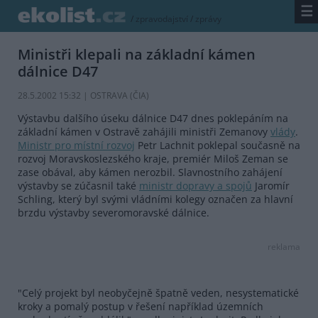
☰
/
zpravodajství
/
zprávy
Ministři klepali na základní kámen
dálnice D47
28.5.2002 15:32 | OSTRAVA (
ČIA
)
Výstavbu dalšího úseku dálnice D47 dnes poklepáním na
základní kámen v Ostravě zahájili ministři Zemanovy
vlády
.
Ministr pro místní rozvoj
Petr Lachnit poklepal současně na
rozvoj Moravskoslezského kraje, premiér Miloš Zeman se
zase obával, aby kámen nerozbil. Slavnostního zahájení
výstavby se zúčasnil také
ministr dopravy a spojů
Jaromír
Schling, který byl svými vládními kolegy označen za hlavní
brzdu výstavby severomoravské dálnice.
reklama
"Celý projekt byl neobyčejně špatně veden, nesystematické
kroky a pomalý postup v řešení například územních