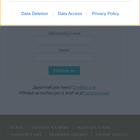
že zde publikujete svůj příspěvek, se ale zároveň zavazujete
dodržovat
pravidla diskuse
. V případě porušení si redakce
vyhrazuje právo smazat diskusní příspěvěk
Data Deletion
Data Access
Privacy Policy
DO DISKUZE SE MŮŽETE ZAPOJIT PO PŘIHLÁŠENÍ
Uživatelský e-mail
Heslo
Zapomněli jste heslo?
Změňte si je
.
Přihlásit se mohou jen ti, kteří se již
zaregistrovali
.
O NÁS
NOVINKY NA WEBU
INZERUJTE U NÁS
PODPOŘTE NÁS
PŘEBÍRÁNÍ OBSAHU
TIŠTĚNÝ EKOLIST