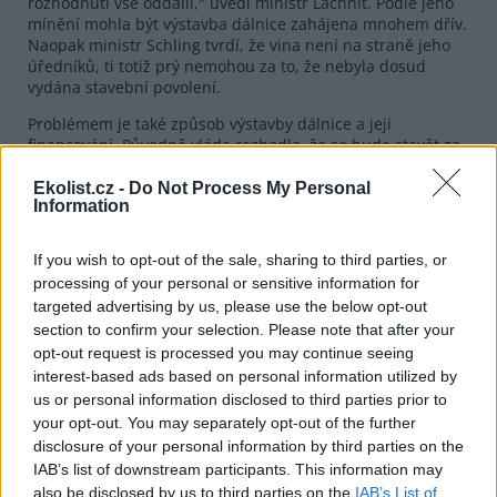
rozhodnutí vše oddálil," uvedl ministr Lachnit. Podle jeho
mínění mohla být výstavba dálnice zahájena mnohem dřív.
Naopak ministr Schling tvrdí, že vina není na straně jeho
úředníků, ti totiž prý nemohou za to, že nebyla dosud
vydána stavební povolení.
Problémem je také způsob výstavby dálnice a její
financování. Původně vláda rozhodla, že se bude stavět za
soukromý kapitál a jednání vedla pouze s jediným
investorem - izraelskou společností Housing and
Ekolist.cz -
Do Not Process My Personal
Information
Construction. Když však izraelská firma předložila smlouvu,
zjistilo se, že je pro stát zcela nevýhodná. Proti hlasovalo
sedm ministrů, premiér se zdržel hlasování. Vláda bude o
If you wish to opt-out of the sale, sharing to third parties, or
smlouvě se soukromým investorem znovu jednat 5. června
processing of your personal or sensitive information for
a Schling je přesvědčen, že tentokrát bude schválena.
targeted advertising by us, please use the below opt-out
section to confirm your selection. Please note that after your
reklama
opt-out request is processed you may continue seeing
interest-based ads based on personal information utilized by
us or personal information disclosed to third parties prior to
your opt-out. You may separately opt-out of the further
disclosure of your personal information by third parties on the
IAB’s list of downstream participants. This information may
also be disclosed by us to third parties on the
IAB’s List of