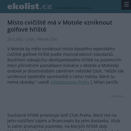
☰
/
zpravodajství
/
zprávy
Místo cvičiště má v Motole vzniknout
golfové hřiště
26.5.2002 12:04 | PRAHA (
ČIA
)
V Motole by mělo vzniknout místo bývalého vojenského
cvičiště golfové hřiště podle mezinárodních standartů.
Rozšíření stávajícího devítijamkového hřiště na pozemcích
mezi přírodními památkami Kalvárie v Motole a Motolský
ordovik je dlouhodobým záměrem městské části. "Může tak
vzniknout ojedinělé sportoviště v rámci města, které tu
nemá obdoby," uvedl
místostarosta Prahy 5
Milan Jančík.
reklama
Současné hřiště provozuje Golf Club Praha, který má na
jeho rozšíření zájem a financovalo by jeho dostavbu. Klub
si zatím pronajímá pozemky, na kterých hřiště stojí.