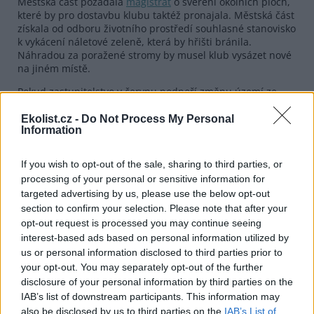
Městská část požádala
magistrát
o svěření okolních ploch,
které by pro dostavbu klubu taktéž pronajala. Městská část
získala od odboru životního prostředí souhlasné stanovisko
k vykácení náletové zeleně, která by hřišti bránila.
Náhradou za poražené stromy by musel klub vysázet nové
na jiném místě.
Pokud zastupitelstvo v červnu podpoří změnu území ze
stávající zeleně na území sloužící oddechu, nemělo by
podle Jančíka dostavbě golfového hřiště nic bránit. Jak
Ekolist.cz -
Do Not Process My Personal
Information
dodal, přínosem tohoto projektu by byla revitalizace
cvičiště, které mnozí vysokoškoláci pamatují z dob výcviku
na vojenských katedrách civilních škol. Pozemky, na kterých
If you wish to opt-out of the sale, sharing to third parties, or
by mělo hřiště vzniknout, jsou v majetku městské části a
processing of your personal or sensitive information for
magistrátu.
targeted advertising by us, please use the below opt-out
section to confirm your selection. Please note that after your
reklama
opt-out request is processed you may continue seeing
interest-based ads based on personal information utilized by
us or personal information disclosed to third parties prior to
your opt-out. You may separately opt-out of the further
disclosure of your personal information by third parties on the
IAB’s list of downstream participants. This information may
also be disclosed by us to third parties on the
IAB’s List of