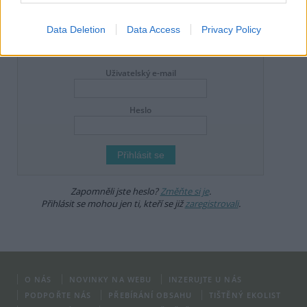
že zde publikujete svůj příspěvek, se ale zároveň zavazujete
dodržovat
pravidla diskuse
. V případě porušení si redakce
vyhrazuje právo smazat diskusní příspěvěk
Data Deletion
Data Access
Privacy Policy
DO DISKUZE SE MŮŽETE ZAPOJIT PO PŘIHLÁŠENÍ
Uživatelský e-mail
Heslo
Zapomněli jste heslo?
Změňte si je
.
Přihlásit se mohou jen ti, kteří se již
zaregistrovali
.
O NÁS
NOVINKY NA WEBU
INZERUJTE U NÁS
PODPOŘTE NÁS
PŘEBÍRÁNÍ OBSAHU
TIŠTĚNÝ EKOLIST