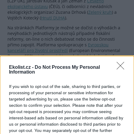
(CŽP UK), Jaroslav Klusák a Jan Zeman z
Českého
ekologického ústavu
(ČEÚ), či odborníci z nevládních
ekologických organizací Zuzana Drhová (
Zelený kruh
) a
Vojtěch Kotecký (
Hnutí DUHA
).
Na stránkách Platformy je možné se dočíst o výhodách a
nevýhodách jednotlivých nástrojů případné fiskální
reformy, on-line o nich debatovat nebo se do činnosti
přímo zapojit. Platforma spolupracuje s
Evropskou
kanceláří pro životní prostředí
(European Environmental
Bureau, EEB) a jejím projektem ekologické daňové reformy
pro Evropu
"Environmental Fiscal Reform"
.
Ekolist.cz -
Do Not Process My Personal
Podle nedávné
ankety EkoListu
mezi českými politickými
Information
stranami počítají po parlamentních volbách se zaváděním
ekologické daňové reformy například obě strany
Koalice
a
If you wish to opt-out of the sale, sharing to third parties, or
částečně i
ODA
. Ekologickou daň by prosazovaly i některé
processing of your personal or sensitive information for
mimoparlamentní strany -
ČSNS
,
Humanistická aliance
,
targeted advertising by us, please use the below opt-out
Strana zelených
či
Volba pro budoucnost
.
section to confirm your selection. Please note that after your
opt-out request is processed you may continue seeing
reklama
interest-based ads based on personal information utilized by
us or personal information disclosed to third parties prior to
your opt-out. You may separately opt-out of the further