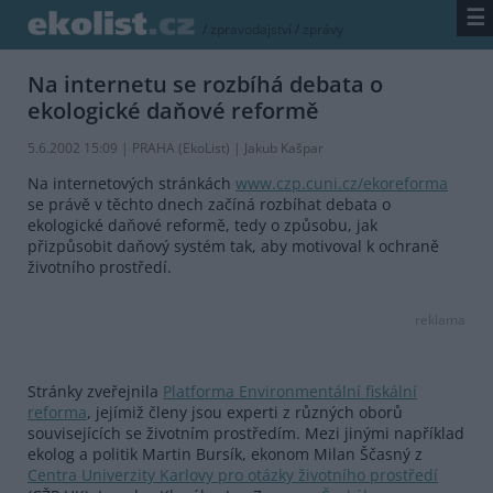
☰
/
zpravodajství
/
zprávy
Na internetu se rozbíhá debata o
ekologické daňové reformě
5.6.2002 15:09 | PRAHA (EkoList) | Jakub Kašpar
Na internetových stránkách
www.czp.cuni.cz/ekoreforma
se právě v těchto dnech začíná rozbíhat debata o
ekologické daňové reformě, tedy o způsobu, jak
přizpůsobit daňový systém tak, aby motivoval k ochraně
životního prostředí.
reklama
Stránky zveřejnila
Platforma Environmentální fiskální
reforma
, jejímiž členy jsou experti z různých oborů
souvisejících se životním prostředím. Mezi jinými například
ekolog a politik Martin Bursík, ekonom Milan Ščasný z
Centra Univerzity Karlovy pro otázky životního prostředí