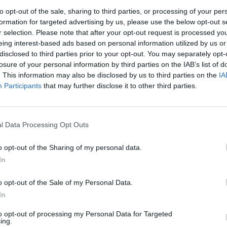
to opt-out of the sale, sharing to third parties, or processing of your per
ali aktualizace
pražské cyklomapy
, která jim má usnadnit
formation for targeted advertising by us, please use the below opt-out s
vydané serverem PrahouNaKole.cz si cyklista může
r selection. Please note that after your opt-out request is processed y
é úseky na fotografiích, zjistit, kde jsou jaké uzavírky a
eing interest-based ads based on personal information utilized by us or
disclosed to third parties prior to your opt-out. You may separately opt-
mapy lze snadno vyčíst, kde je jaké stoupání, v které ulici
losure of your personal information by third parties on the IAB’s list of
bilový provoz. Už v předchozí verzi mapy byly značky
. This information may also be disclosed by us to third parties on the
IA
 šipky usnadňující průjezd určitého místa.
Mapu
Participants
that may further disclose it to other third parties.
rek
nové verzi zde
.
Zelenou mapu Prahy
, kterou připravilo občanské sdružení
 najít vegetariánskou či nekuřáckou restauraci nebo
l Data Processing Opt Outs
. Mapa také ukazuje trasy pro chodce, místa přátelská
isty.
o opt-out of the Sharing of my personal data.
In
o opt-out of the Sale of my Personal Data.
In
to opt-out of processing my Personal Data for Targeted
ing.