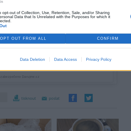
In
o opt-out of Collection, Use, Retention, Sale, and/or Sharing
ersonal Data that Is Unrelated with the Purposes for which it
lected.
Out
OPT OUT FROM ALL
CONFIRM
Data Deletion
Data Access
Privacy Policy
tisknout
poslat