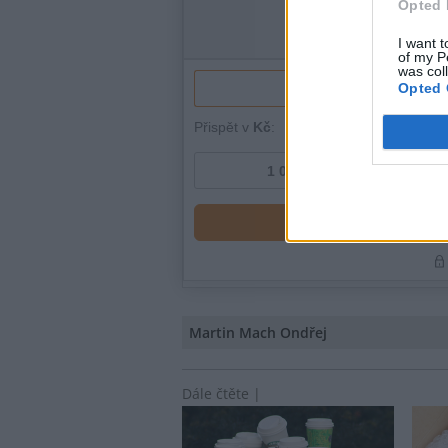
Opted 
I want t
of my P
was col
Opted 
Martin Mach Ondřej
Dále čtěte |