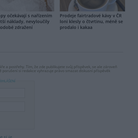
py očekávají s nařízením
Prodeje fairtradové kávy v ČR
tší náklady, nevyloučily
loni klesly o čtvrtinu, méně se
kodobé zdražení
prodalo i kakaa
ře a postřehy. Tím, že zde publikujete svůj příspěvek, se ale zároveň
dě porušení si redakce vyhrazuje právo smazat diskusní příspěvěk
ŘIHLÁŠENÍ
 si je
.