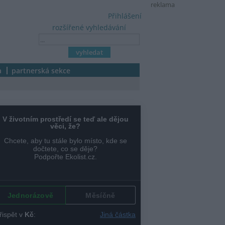
reklama
Přihlášení
rozšířené vyhledávání
a
partnerská sekce