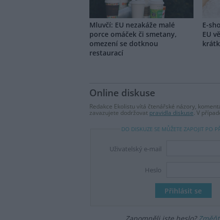
Mluvčí: EU nezakáže malé
E-sho
porce omáček či smetany,
EU vě
omezení se dotknou
krát
restaurací
Online diskuse
Redakce Ekolistu vítá čtenářské názory, komentá
zavazujete dodržovat
pravidla diskuse
. V přípa
DO DISKUZE SE MŮŽETE ZAPOJIT PO P
Uživatelský e-mail
Heslo
Zapomněli jste heslo?
Změňte