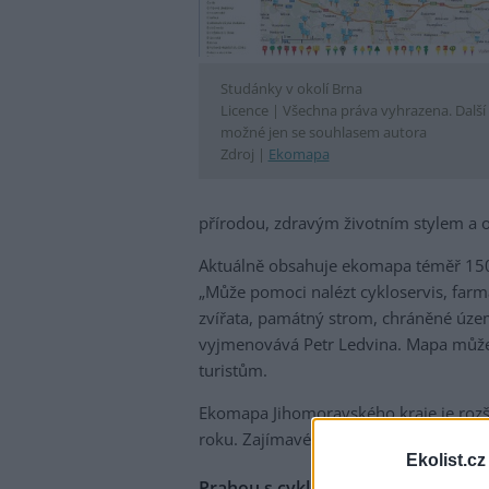
Studánky v okolí Brna
Licence |
Všechna práva vyhrazena. Další š
možné jen se souhlasem autora
Zdroj |
Ekomapa
přírodou, zdravým životním stylem a o
Aktuálně obsahuje ekomapa téměř 1500 
„Může pomoci nalézt cykloservis, farm
zvířata, památný strom, chráněné územ
vyjmenovává Petr Ledvina. Mapa může s
turistům.
Ekomapa Jihomoravského kraje je rozš
roku. Zajímavé věci lze najít i v mapě 
Ekolist.cz
Prahou s cyklomapou