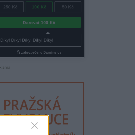
klama