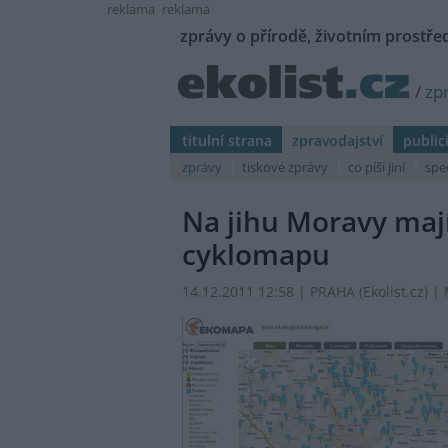
reklama
reklama
zprávy o přírodě, životním prostřed
/
zp
titulní strana
zpravodajství
public
zprávy
tiskové zprávy
co píší jiní
spe
Na jihu Moravy maj
cyklomapu
14.12.2011 12:58 | PRAHA (
Ekolist.cz
) |