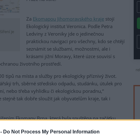
Za
Ekomapou Jihomoravského kraje
stojí
Ekologický institut Veronica. Podle Petra
íření je
Ledviny z Veroniky jde o jedinečnou
praktickou navigaci pro všechny, kdo se chtějí
seznámit se službami, možnostmi, ale i
krásami jižní Moravy, které úzce souvisí s
chranou životního prostředí.
re
tipů na místa a služby pro ekologicky příznivý život.
ářský trh, sběrné středisko odpadu, studánku, útulek pro
í, nebo třeba vyhlídku či ekologickou poradnu,“
tejně tak dobře sloužit jak obyvatelům kraje, tak i
ířením Ekomapy Brna, která byla spuštěna na začátku
České republiky, doplňuje Petr Ledvina.
 -
Do Not Process My Personal Information