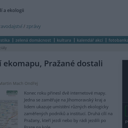
í a ekologii
ravodajství
/
zprávy
istika
zelená domácnost
kultura
kalendář akcí
fotobank
ciály
í ekomapu, Pražané dostali
 Martin Mach Ondřej
Konec roku přinesl dvě internetové mapy.
Jedna se zaměřuje na Jihomoravský kraj a
lidem ukazuje umístění různých ekologicky
zaměřených podniků a institucí. Druhá cílí na
Pražany, kteří jezdí nebo by rádi jezdili po
Praze na kole.