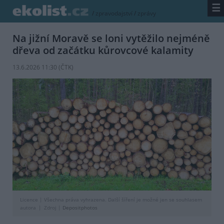
☰
/
zpravodajství
/
zprávy
Na jižní Moravě se loni vytěžilo nejméně
dřeva od začátku kůrovcové kalamity
13.6.2026 11:30 (
ČTK
)
Licence |
Všechna práva vyhrazena. Další šíření je možné jen se souhlasem
autora
Zdroj |
Depositphotos