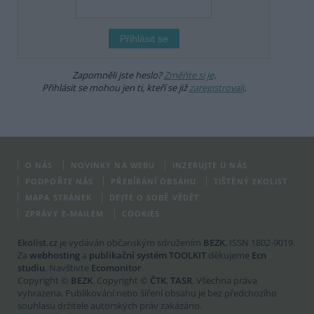
Zapomněli jste heslo?
Změňte si je
.
Přihlásit se mohou jen ti, kteří se již
zaregistrovali
.
O NÁS
NOVINKY NA WEBU
INZERUJTE U NÁS
PODPOŘTE NÁS
PŘEBÍRÁNÍ OBSAHU
TIŠTĚNÝ EKOLIST
MAPA STRÁNEK
DEJTE O SOBĚ VĚDĚT
ZPRÁVY E-MAILEM
COOKIES
Ekolist.cz
je vydáván občanským sdružením
BEZK
. ISSN 1802-9019.
Za
webhosting
a
publikační systém TOOLKIT
děkujeme
Ecn
studiu
. Navštivte
Ecomonitor
.
Copyright ©
BEZK
. Copyright ©
ČTK
,
TASR
. Všechna práva
vyhrazena. Publikování nebo šíření obsahu je bez předchozího
souhlasu držitele autorských práv zakázáno.