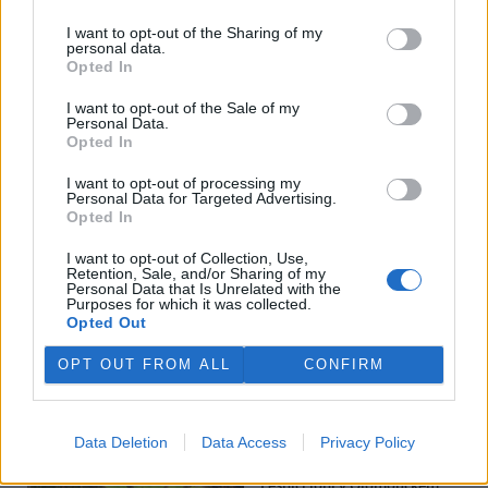
I want to opt-out of the Sharing of my
personal data.
Opted In
I want to opt-out of the Sale of my
Personal Data.
Opted In
tisknout
poslat
I want to opt-out of processing my
Personal Data for Targeted Advertising.
Opted In
BEZK využívá agenturní zpravodajství ČTK, která si vyhrazuje
veškerá práva. Publikování nebo další šíření obsahu ze zdrojů ČTK
je výslovně zakázáno bez předchozího písemného souhlasu ze
I want to opt-out of Collection, Use,
strany ČTK.
Retention, Sale, and/or Sharing of my
Personal Data that Is Unrelated with the
Purposes for which it was collected.
Opted Out
Dále čtěte |
OPT OUT FROM ALL
CONFIRM
Těžba dřeva se v
Pardubickém kraji blíží době
před kůrovcovou kalamitou
Data Deletion
Data Access
Privacy Policy
Lesníci loni v Olomouckém