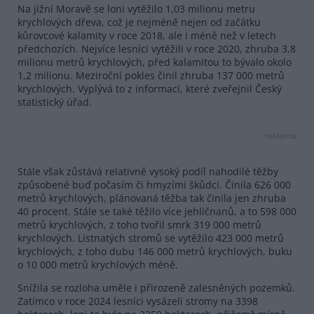
Na jižní Moravě se loni vytěžilo 1,03 milionu metru
krychlových dřeva, což je nejméně nejen od začátku
kůrovcové kalamity v roce 2018, ale i méně než v letech
předchozích. Nejvíce lesníci vytěžili v roce 2020, zhruba 3,8
milionu metrů krychlových, před kalamitou to bývalo okolo
1,2 milionu. Meziroční pokles činil zhruba 137 000 metrů
krychlových. Vyplývá to z informací, které zveřejnil Český
statistický úřad.
reklama
Stále však zůstává relativně vysoký podíl nahodilé těžby
způsobené buď počasím či hmyzími škůdci. Činila 626 000
metrů krychlových, plánovaná těžba tak činila jen zhruba
40 procent. Stále se také těžilo více jehličnanů, a to 598 000
metrů krychlových, z toho tvořil smrk 319 000 metrů
krychlových. Listnatých stromů se vytěžilo 423 000 metrů
krychlových, z toho dubu 146 000 metrů krychlových, buku
o 10 000 metrů krychlových méně.
Snížila se rozloha uměle i přirozeně zalesněných pozemků.
Zatímco v roce 2024 lesníci vysázeli stromy na 3398