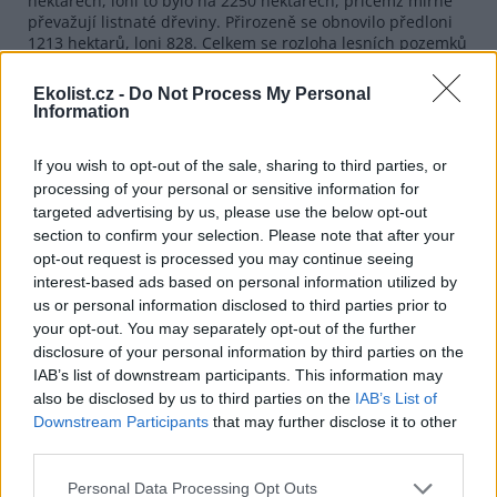
hektarech, loni to bylo na 2250 hektarech, přičemž mírně
převažují listnaté dřeviny. Přirozeně se obnovilo předloni
1213 hektarů, loni 828. Celkem se rozloha lesních pozemků
zvýšila o 100 hektarů na 202 004 hektary.
Ekolist.cz -
Do Not Process My Personal
Klesly rovněž škody způsobené zvěří, a to zhruba na
Information
polovinu na 4,4 miliony korun.
If you wish to opt-out of the sale, sharing to third parties, or
reklama
processing of your personal or sensitive information for
targeted advertising by us, please use the below opt-out
section to confirm your selection. Please note that after your
opt-out request is processed you may continue seeing
interest-based ads based on personal information utilized by
us or personal information disclosed to third parties prior to
your opt-out. You may separately opt-out of the further
disclosure of your personal information by third parties on the
IAB’s list of downstream participants. This information may
also be disclosed by us to third parties on the
IAB’s List of
Downstream Participants
that may further disclose it to other
third parties.
Personal Data Processing Opt Outs