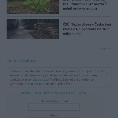
kraji zalesnili 1342 hektarů,
méně než v roce 2024
ČSÚ: Těžba dřeva v Česku loni
klesla o 6,1 procenta na 16,7
milionu m3
reklama
Online diskuse
Redakce Ekolistu vítá čtenářské názory, komentáře a postřehy. Tím,
že zde publikujete svůj příspěvek, se ale zároveň zavazujete
dodržovat
pravidla diskuse
. V případě porušení si redakce
vyhrazuje právo smazat diskusní příspěvěk
DO DISKUZE SE MŮŽETE ZAPOJIT PO PŘIHLÁŠENÍ
Uživatelský e-mail
Heslo