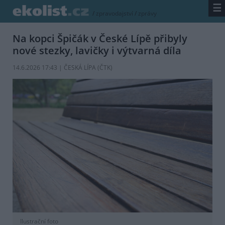
☰
/
zpravodajství
/
zprávy
Na kopci Špičák v České Lípě přibyly
nové stezky, lavičky i výtvarná díla
14.6.2026 17:43 | ČESKÁ LÍPA (
ČTK
)
Ilustrační foto