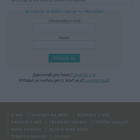
vyhrazuje právo smazat diskusní příspěvěk
DO DISKUZE SE MŮŽETE ZAPOJIT PO PŘIHLÁŠENÍ
Uživatelský e-mail
Heslo
Zapomněli jste heslo?
Změňte si je
.
Přihlásit se mohou jen ti, kteří se již
zaregistrovali
.
O NÁS
NOVINKY NA WEBU
INZERUJTE U NÁS
PODPOŘTE NÁS
PŘEBÍRÁNÍ OBSAHU
TIŠTĚNÝ EKOLIST
MAPA STRÁNEK
DEJTE O SOBĚ VĚDĚT
ZPRÁVY E-MAILEM
COOKIES