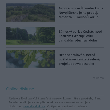
Arboretum ve Štramberku na
Novojičínsku je na prodej,
téměř za 35 milionů korun
Zámecký park v Čechách pod
Kosířem zkracuje kvůli
vandalům otevírací dobu
Hradec Králové si nechá
udělat inventarizaci zeleně,
projekt potrvá deset let
reklama
Online diskuse
Redakce Ekolistu vítá čtenářské názory, komentáře a postřehy. Tím,
že zde publikujete svůj příspěvek, se ale zároveň zavazujete
dodržovat
pravidla diskuse
. V případě porušení si redakce