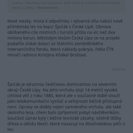
Licence |
Všechna práva vyhrazena. Další šíření je možné jen se souhlasem
autora
Zdroj |
Depositphotos
Nové stezky, místa k odpočinku i výtvarná díla nabízí nově
příměstský les na kopci Špičák v České Lípě. Obnova
oblíbeného cíle místních i turistů přišla na víc než dva
miliony korun, Městským lesům Česká Lípa se na projekt
podařilo získat dotaci ze Státního zemědělského
intervenčního fondu, která náklady pokryla, řekla ČTK
mluvčí radnice Kristýna Kňákal Brožová.
reklama
Špičák je výraznou čedičovou dominantou na severním
okraji České Lípy. Na jeho vrcholu stojí 14 metrů vysoká
cihlová věž z roku 1885, která ale v současné době slouží
jako telekomunikační vysílač a veřejnosti běžně přístupná
není. Úpravy se dotkly nejen samotného vrcholu, ale také
okolního lesa, cílem bylo zpříjemnit pobyt návštěvníkům.
Součástí úprav byly i běžné lesnické zásahy, včetně těžby
dřeva a úklidu klestí, které navazují na dlouhodobou péči o
les.