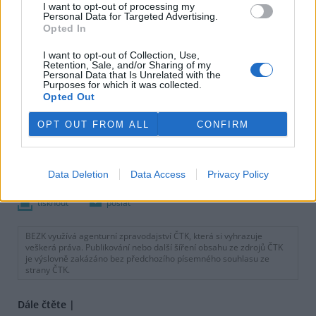
I want to opt-out of processing my
Personal Data for Targeted Advertising.
Opted In
I want to opt-out of Collection, Use,
Retention, Sale, and/or Sharing of my
Personal Data that Is Unrelated with the
Purposes for which it was collected.
Opted Out
OPT OUT FROM ALL
CONFIRM
Data Deletion
Data Access
Privacy Policy
tisknout
poslat
BEZK využívá agenturní zpravodajství ČTK, která si vyhrazuje
veškerá práva. Publikování nebo další šíření obsahu ze zdrojů ČTK
je výslovně zakázáno bez předchozího písemného souhlasu ze
strany ČTK.
Dále čtěte |