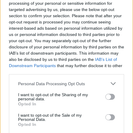
processing of your personal or sensitive information for
Pracuje se ještě na lesní cestě na severní straně kopce,
targeted advertising by us, please use the below opt-out
která vede od zahrádkářské kolonie směrem k letišti.
section to confirm your selection. Please note that after your
Součástí prací je budování propustků, příkopů a vsaků,
které pomohou zlepšit hospodaření s dešťovou vodou.
opt-out request is processed you may continue seeing
interest-based ads based on personal information utilized by
Na tuto akci chtějí městské lesy získat podporu z
us or personal information disclosed to third parties prior to
Lesnického fondu Libereckého kraje. Práce dělají postupně
your opt-out. You may separately opt-out of the further
s ohledem na počasí, hotovo by mělo být do konce června.
disclosure of your personal information by third parties on the
"Opravená cesta bude v budoucnu sloužit také jako trasa
IAB’s list of downstream participants. This information may
pro přepravu vytěženého dřeva. Díky tomu by se mělo
also be disclosed by us to third parties on the
IAB’s List of
omezit využívání cyklostezky ve směru od Písečné k České
Lípě a dál k teplárně, čímž se předejde jejímu
Downstream Participants
that may further disclose it to other
nadměrnému zatěžování," dodal ředitel městských lesů.
third parties.
Personal Data Processing Opt Outs
reklama
I want to opt-out of the Sharing of my
personal data.
Opted In
I want to opt-out of the Sale of my
Personal Data.
Opted In