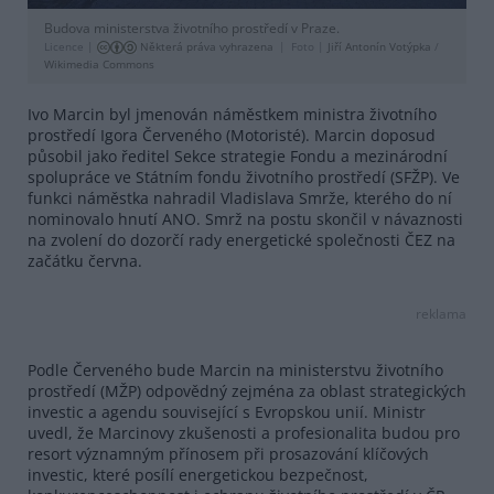
Budova ministerstva životního prostředí v Praze.
Licence |
Některá práva vyhrazena
Foto |
Jiří Antonín Votýpka
/
Wikimedia Commons
Ivo Marcin byl jmenován náměstkem ministra životního
prostředí Igora Červeného (Motoristé). Marcin doposud
působil jako ředitel Sekce strategie Fondu a mezinárodní
spolupráce ve Státním fondu životního prostředí (SFŽP). Ve
funkci náměstka nahradil Vladislava Smrže, kterého do ní
nominovalo hnutí ANO. Smrž na postu skončil v návaznosti
na zvolení do dozorčí rady energetické společnosti ČEZ na
začátku června.
reklama
Podle Červeného bude Marcin na ministerstvu životního
prostředí (MŽP) odpovědný zejména za oblast strategických
investic a agendu související s Evropskou unií. Ministr
uvedl, že Marcinovy zkušenosti a profesionalita budou pro
resort významným přínosem při prosazování klíčových
investic, které posílí energetickou bezpečnost,