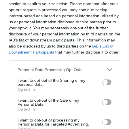
section to confirm your selection. Please note that after your
O rezignaci jeho předchůdce Smrže informoval na začátku
opt-out request is processed you may continue seeing
června web
Echo24.cz
s dovětkem, že Smrž vedle svého
interest-based ads based on personal information utilized by
zvolení do dozorčí rady ČEZ zamíří také do poradního
us or personal information disclosed to third parties prior to
sboru premiéra Andreje Babiše (ANO). Důvodem Smržovy
your opt-out. You may separately opt-out of the further
rezignace na pozici náměstka byl podle webu fakt, že
disclosure of your personal information by third parties on the
podle zákona o střetu zájmů nebyla funkce slučitelná se
IAB’s list of downstream participants. This information may
členstvím v dozorčí radě podnikající právnické osoby.
also be disclosed by us to third parties on the
IAB’s List of
Downstream Participants
that may further disclose it to other
reklama
third parties.
Personal Data Processing Opt Outs
I want to opt-out of the Sharing of my
personal data.
Opted In
I want to opt-out of the Sale of my
Personal Data.
Opted In
I want to opt-out of processing my
Personal Data for Targeted Advertising.