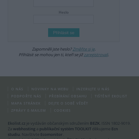
Heslo
Zapomněli jste heslo?
Změňte si je
.
Přihlásit se mohou jen ti, kteří se již
zaregistrovali
.
O NÁS
NOVINKY NA WEBU
INZERUJTE U NÁS
PODPOŘTE NÁS
PŘEBÍRÁNÍ OBSAHU
TIŠTĚNÝ EKOLIST
MAPA STRÁNEK
DEJTE O SOBĚ VĚDĚT
ZPRÁVY E-MAILEM
COOKIES
Ekolist.cz
je vydáván občanským sdružením
BEZK
. ISSN 1802-9019.
Za
webhosting
a
publikační systém TOOLKIT
děkujeme
Ecn
studiu
. Navštivte
Ecomonitor
.