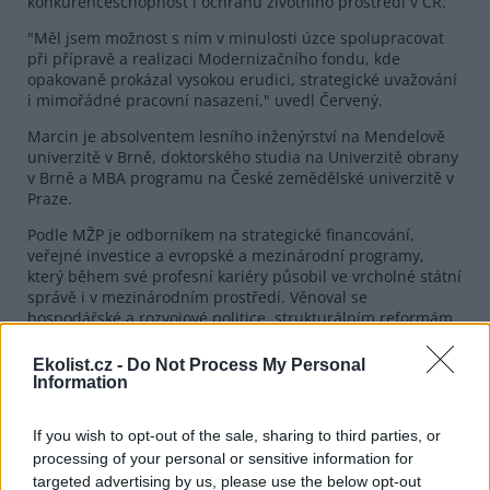
konkurenceschopnost i ochranu životního prostředí v ČR.
"Měl jsem možnost s ním v minulosti úzce spolupracovat
při přípravě a realizaci Modernizačního fondu, kde
opakovaně prokázal vysokou erudici, strategické uvažování
i mimořádné pracovní nasazení," uvedl Červený.
Marcin je absolventem lesního inženýrství na Mendelově
univerzitě v Brně, doktorského studia na Univerzitě obrany
v Brně a MBA programu na České zemědělské univerzitě v
Praze.
Podle MŽP je odborníkem na strategické financování,
veřejné investice a evropské a mezinárodní programy,
který během své profesní kariéry působil ve vrcholné státní
správě i v mezinárodním prostředí. Věnoval se
hospodářské a rozvojové politice, strukturálním reformám
a mezinárodní spolupráci.
Ekolist.cz -
Do Not Process My Personal
Information
reklama
V SFŽP jako ředitel sekce odpovídal za oblast strategického
If you wish to opt-out of the sale, sharing to third parties, or
financování a mezinárodních programů, dlouhodobě také
processing of your personal or sensitive information for
koordinuje implementaci Modernizačního fondu a za ČR
targeted advertising by us, please use the below opt-out
působí v jeho Investičním výboru.