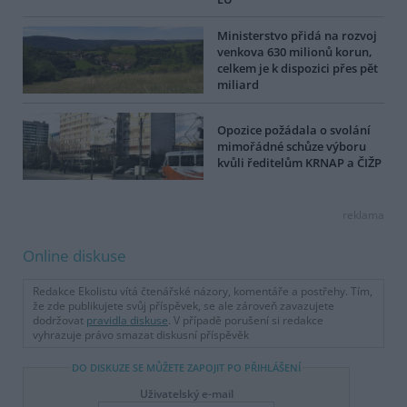
Ministerstvo přidá na rozvoj
venkova 630 milionů korun,
celkem je k dispozici přes pět
miliard
Opozice požádala o svolání
mimořádné schůze výboru
kvůli ředitelům KRNAP a ČIŽP
reklama
Online diskuse
Redakce Ekolistu vítá čtenářské názory, komentáře a postřehy. Tím,
že zde publikujete svůj příspěvek, se ale zároveň zavazujete
dodržovat
pravidla diskuse
. V případě porušení si redakce
vyhrazuje právo smazat diskusní příspěvěk
DO DISKUZE SE MŮŽETE ZAPOJIT PO PŘIHLÁŠENÍ
Uživatelský e-mail