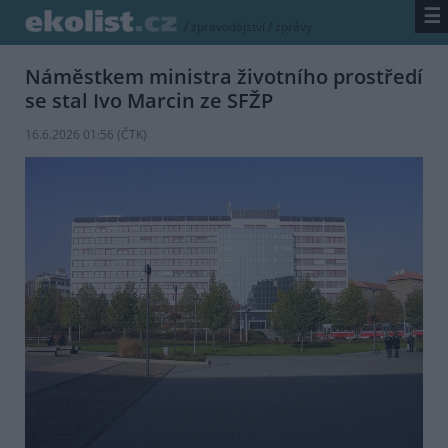
☰
/
zpravodajství
/
zprávy
Náměstkem ministra životního prostředí
se stal Ivo Marcin ze SFŽP
16.6.2026 01:56 (
ČTK
)