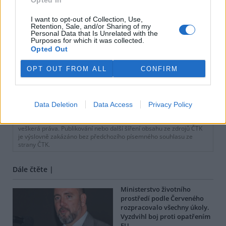
Opted In
I want to opt-out of Collection, Use,
Retention, Sale, and/or Sharing of my
Personal Data that Is Unrelated with the
Purposes for which it was collected.
Opted Out
OPT OUT FROM ALL
CONFIRM
tisknout
poslat
Data Deletion
Data Access
Privacy Policy
BEZK využívá agenturní zpravodajství ČTK, která si vyhrazuje
veškerá práva. Publikování nebo další šíření obsahu ze zdrojů ČTK
je výslovně zakázáno bez předchozího písemného souhlasu ze
strany ČTK.
Dále čtěte |
Ministerstvo životního
prostředí podle Červeného
rozpracovalo všechny úkoly.
Vyzdvihl boj proti opatřením
EU