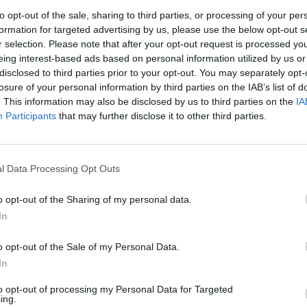
to opt-out of the sale, sharing to third parties, or processing of your per
formation for targeted advertising by us, please use the below opt-out s
r selection. Please note that after your opt-out request is processed y
eing interest-based ads based on personal information utilized by us or
disclosed to third parties prior to your opt-out. You may separately opt-
losure of your personal information by third parties on the IAB’s list of
. This information may also be disclosed by us to third parties on the
IA
Participants
that may further disclose it to other third parties.
rek
l Data Processing Opt Outs
ře a postřehy. Tím, že zde publikujete svůj příspěvek, se ale zároveň
o opt-out of the Sharing of my personal data.
dě porušení si redakce vyhrazuje právo smazat diskusní příspěvěk
In
ŘIHLÁŠENÍ
o opt-out of the Sale of my Personal Data.
In
to opt-out of processing my Personal Data for Targeted
ing.