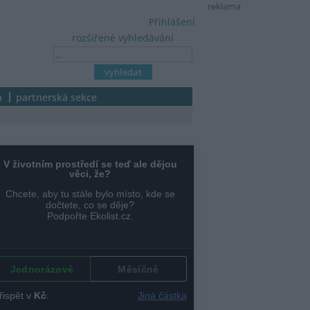
reklama
Přihlášení
rozšířené vyhledávání
a
partnerská sekce