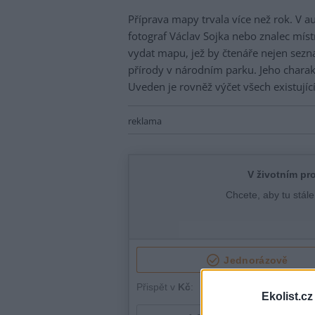
Příprava mapy trvala více než rok. V au
fotograf Václav Sojka nebo znalec míst
vydat mapu, jež by čtenáře nejen sezn
přírody v národním parku. Jeho charak
Uveden je rovněž výčet všech existujíc
reklama
Ekolist.cz