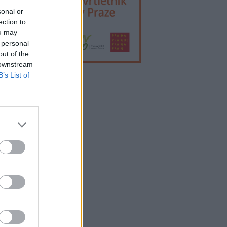
sonal or
ection to
ou may
 personal
out of the
 downstream
B’s List of
lama