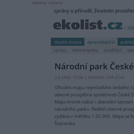
reklama
reklama
zprávy o přírodě, životním prostřed
/
zp
titulní strana
zpravodajství
public
zprávy
tiskové zprávy
co píší jiní
spe
Národní park Česk
3.8.2002 15:06 | KRÁSNÁ LÍPA (
ČIA
)
Oficiální mapu nejmladšího českého
N
obecně prospěšná společnosti České Š
Mapa kromě nabízí i abecední seznam tur
národního parku. Ředitel obecně pros
vydána v měřítku 1:25 000. Mapa se bu
Švýcarska.