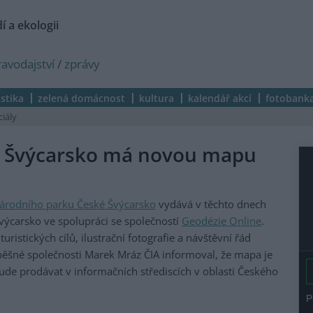
í a ekologii
ravodajství
/
zprávy
istika
zelená domácnost
kultura
kalendář akcí
fotobank
ciály
é Švýcarsko má novou mapu
árodního parku České Švýcarsko
vydává v těchto dnech
výcarsko ve spolupráci se společností
Geodézie Online
.
istických cílů, ilustrační fotografie a návštěvní řád
pěšné společnosti Marek Mráz ČIA informoval, že mapa je
de prodávat v informačních střediscích v oblasti Českého