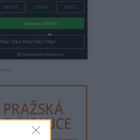
klama