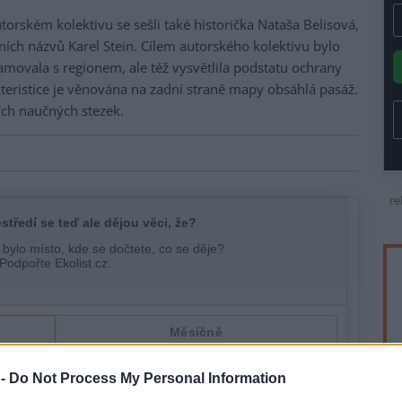
torském kolektivu se sešli také historička Nataša Belisová,
ních názvů Karel Stein. Cílem autorského kolektivu bylo
amovala s regionem, ale též vysvětlila podstatu ochrany
teristice je věnována na zadní straně mapy obsáhlá pasáž.
ích naučných stezek.
re
 -
Do Not Process My Personal Information