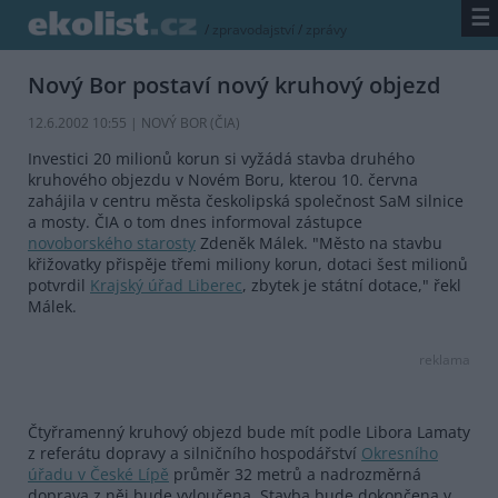
☰
/
zpravodajství
/
zprávy
Nový Bor postaví nový kruhový objezd
12.6.2002 10:55 | NOVÝ BOR (
ČIA
)
Investici 20 milionů korun si vyžádá stavba druhého
kruhového objezdu v Novém Boru, kterou 10. června
zahájila v centru města českolipská společnost SaM silnice
a mosty. ČIA o tom dnes informoval zástupce
novoborského starosty
Zdeněk Málek. "Město na stavbu
křižovatky přispěje třemi miliony korun, dotaci šest milionů
potvrdil
Krajský úřad Liberec
, zbytek je státní dotace," řekl
Málek.
reklama
Čtyřramenný kruhový objezd bude mít podle Libora Lamaty
z referátu dopravy a silničního hospodářství
Okresního
úřadu v České Lípě
průměr 32 metrů a nadrozměrná
doprava z něj bude vyloučena. Stavba bude dokončena v