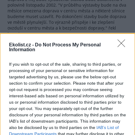
polovině listopadu 2002. "V průběhu výstavby bude na dva
měsíce omezena doprava v centru města a některé silnice
budeme muset uzavřít. Po dokončení stavby bude doprava
ve městě plynulejší. To výrazně přispěje i ke zlepšení
ovzduší v centru města a k bezpečnosti dopravy," řekl
Lamata.
Nový Bor má zhruba 12 500 obyvatel a hospodaří s
Ekolist.cz -
Do Not Process My Personal
vyrovnaným rozpočtem ve výši 126,5 milionu korun. Na
Information
investice uvolní z rozpočtu zhruba deset milionů korun.
Díky státním dotacím ale celkové investice na území města
If you wish to opt-out of the sale, sharing to third parties, or
dosáhnou letos podle Málka téměř 100 milionů korun.
processing of your personal or sensitive information for
targeted advertising by us, please use the below opt-out
reklama
section to confirm your selection. Please note that after your
opt-out request is processed you may continue seeing
interest-based ads based on personal information utilized by
us or personal information disclosed to third parties prior to
your opt-out. You may separately opt-out of the further
disclosure of your personal information by third parties on the
IAB’s list of downstream participants. This information may
also be disclosed by us to third parties on the
IAB’s List of
Downstream Participants
that may further disclose it to other