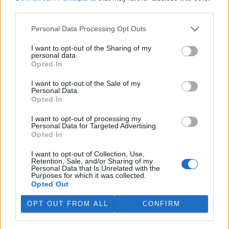
third parties.
Personal Data Processing Opt Outs
I want to opt-out of the Sharing of my
personal data.
Opted In
I want to opt-out of the Sale of my
Personal Data.
Opted In
I want to opt-out of processing my
Personal Data for Targeted Advertising.
Opted In
tisknout
poslat
I want to opt-out of Collection, Use,
reklama
Retention, Sale, and/or Sharing of my
Personal Data that Is Unrelated with the
Purposes for which it was collected.
Online diskuse
Opted Out
Redakce Ekolistu vítá čtenářské názory, komentáře a postřehy. Tím,
OPT OUT FROM ALL
CONFIRM
že zde publikujete svůj příspěvek, se ale zároveň zavazujete
dodržovat
pravidla diskuse
. V případě porušení si redakce
vyhrazuje právo smazat diskusní příspěvěk