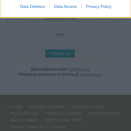
Data Deletion
Data Access
Privacy Policy
DO DISKUZE SE MŮŽETE ZAPOJIT PO PŘIHLÁŠENÍ
Uživatelský e-mail
Heslo
Zapomněli jste heslo?
Změňte si je
.
Přihlásit se mohou jen ti, kteří se již
zaregistrovali
.
O NÁS
NOVINKY NA WEBU
INZERUJTE U NÁS
PODPOŘTE NÁS
PŘEBÍRÁNÍ OBSAHU
TIŠTĚNÝ EKOLIST
MAPA STRÁNEK
DEJTE O SOBĚ VĚDĚT
ZPRÁVY E-MAILEM
COOKIES