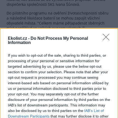
dispečerka společnosti SKS Ivana Šůnová.
Do pilotního programu na ověření životaschopnosti sběru
a následné likvidace baterií se mohou zapojit všichni
obyvatelé města. "Celkem máme pětapadesát sběrných
míst například ve velkých supermarketech či
specializovaných prodejnách," doplnila Šůnová. Zkušební
sběr potrvá až do srpna letošního roku.
Ekolist.cz -
Do Not Process My Personal
Information
Sedm největších producentů a dovozců baterií sdružených
v ČSVDP předpokládá realizaci projektu ve třinácti
If you wish to opt-out of the sale, sharing to third parties, or
největších městech republiky.
processing of your personal or sensitive information for
targeted advertising by us, please use the below opt-out
reklama
section to confirm your selection. Please note that after your
opt-out request is processed you may continue seeing
interest-based ads based on personal information utilized by
us or personal information disclosed to third parties prior to
your opt-out. You may separately opt-out of the further
disclosure of your personal information by third parties on the
IAB’s list of downstream participants. This information may
also be disclosed by us to third parties on the
IAB’s List of
Downstream Participants
that may further disclose it to other