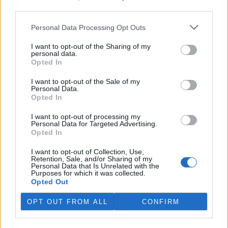
third parties.
Personal Data Processing Opt Outs
I want to opt-out of the Sharing of my
personal data.
Opted In
I want to opt-out of the Sale of my
Personal Data.
Opted In
I want to opt-out of processing my
Personal Data for Targeted Advertising.
Opted In
tisknout
poslat
I want to opt-out of Collection, Use,
reklama
Retention, Sale, and/or Sharing of my
Personal Data that Is Unrelated with the
Purposes for which it was collected.
Online diskuse
Opted Out
Redakce Ekolistu vítá čtenářské názory, komentáře a postřehy. Tím,
OPT OUT FROM ALL
CONFIRM
že zde publikujete svůj příspěvek, se ale zároveň zavazujete
dodržovat
pravidla diskuse
. V případě porušení si redakce
vyhrazuje právo smazat diskusní příspěvěk