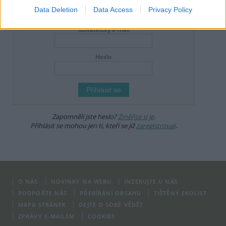
Data Deletion
Data Access
Privacy Policy
DO DISKUZE SE MŮŽETE ZAPOJIT PO PŘIHLÁŠENÍ
Uživatelský e-mail
Heslo
Zapomněli jste heslo?
Změňte si je
.
Přihlásit se mohou jen ti, kteří se již
zaregistrovali
.
O NÁS
NOVINKY NA WEBU
INZERUJTE U NÁS
PODPOŘTE NÁS
PŘEBÍRÁNÍ OBSAHU
TIŠTĚNÝ EKOLIST
MAPA STRÁNEK
DEJTE O SOBĚ VĚDĚT
ZPRÁVY E-MAILEM
COOKIES