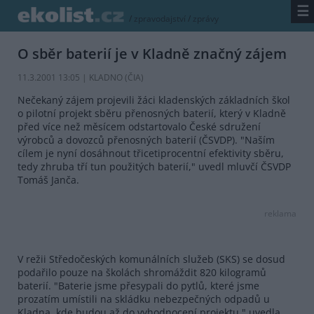
☰
/
zpravodajství
/
zprávy
O sběr baterií je v Kladně značný zájem
11.3.2001 13:05 | KLADNO (
ČIA
)
Nečekaný zájem projevili žáci kladenských základních škol
o pilotní projekt sběru přenosných baterií, který v Kladně
před více než měsícem odstartovalo České sdružení
výrobců a dovozců přenosných baterií (ČSVDP). "Naším
cílem je nyní dosáhnout třicetiprocentní efektivity sběru,
tedy zhruba tří tun použitých baterií," uvedl mluvčí ČSVDP
Tomáš Janča.
reklama
V režii Středočeských komunálních služeb (SKS) se dosud
podařilo pouze na školách shromáždit 820 kilogramů
baterií. "Baterie jsme přesypali do pytlů, které jsme
prozatím umístili na skládku nebezpečných odpadů u
Kladna, kde budou až do vyhodnocení projektu," uvedla