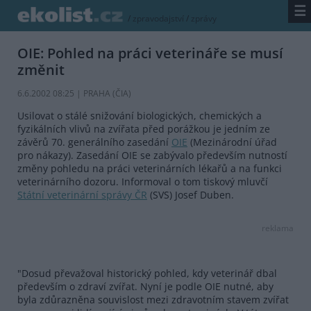
☰
/
zpravodajství
/
zprávy
OIE: Pohled na práci veterináře se musí
změnit
6.6.2002 08:25 | PRAHA (
ČIA
)
Usilovat o stálé snižování biologických, chemických a
fyzikálních vlivů na zvířata před porážkou je jedním ze
závěrů 70. generálního zasedání
OIE
(Mezinárodní úřad
pro nákazy). Zasedání OIE se zabývalo především nutností
změny pohledu na práci veterinárních lékařů a na funkci
veterinárního dozoru. Informoval o tom tiskový mluvčí
Státní veterinární správy ČR
(SVS) Josef Duben.
reklama
"Dosud převažoval historický pohled, kdy veterinář dbal
především o zdraví zvířat. Nyní je podle OIE nutné, aby
byla zdůrazněna souvislost mezi zdravotním stavem zvířat