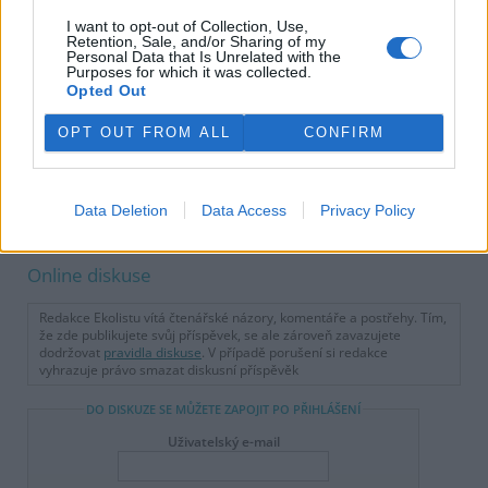
I want to opt-out of Collection, Use,
Retention, Sale, and/or Sharing of my
Personal Data that Is Unrelated with the
Purposes for which it was collected.
Opted Out
OPT OUT FROM ALL
CONFIRM
tisknout
poslat
Data Deletion
Data Access
Privacy Policy
reklama
Online diskuse
Redakce Ekolistu vítá čtenářské názory, komentáře a postřehy. Tím,
že zde publikujete svůj příspěvek, se ale zároveň zavazujete
dodržovat
pravidla diskuse
. V případě porušení si redakce
vyhrazuje právo smazat diskusní příspěvěk
DO DISKUZE SE MŮŽETE ZAPOJIT PO PŘIHLÁŠENÍ
Uživatelský e-mail