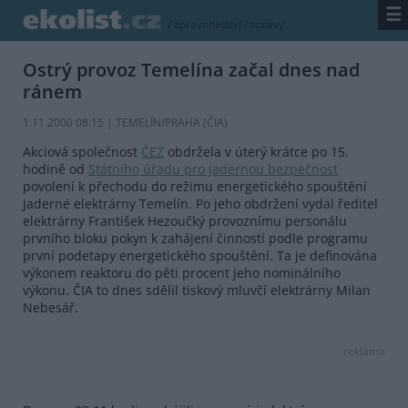
☰
/
zpravodajství
/
zprávy
Ostrý provoz Temelína začal dnes nad
ránem
1.11.2000 08:15 | TEMELÍN/PRAHA (
ČIA
)
Akciová společnost
ČEZ
obdržela v úterý krátce po 15.
hodině od
Státního úřadu pro jadernou bezpečnost
povolení k přechodu do režimu energetického spouštění
Jaderné elektrárny Temelín. Po jeho obdržení vydal ředitel
elektrárny František Hezoučký provoznímu personálu
prvního bloku pokyn k zahájení činností podle programu
první podetapy energetického spouštění. Ta je definována
výkonem reaktoru do pěti procent jeho nominálního
výkonu. ČIA to dnes sdělil tiskový mluvčí elektrárny Milan
Nebesář.
reklama