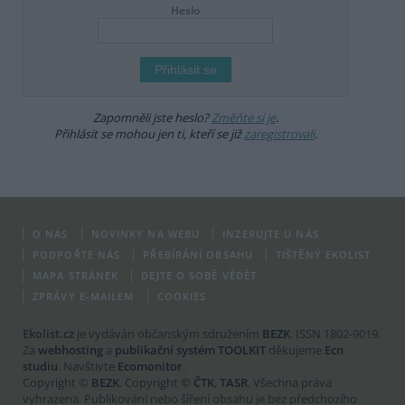
Heslo
Zapomněli jste heslo?
Změňte si je
.
Přihlásit se mohou jen ti, kteří se již
zaregistrovali
.
O NÁS
NOVINKY NA WEBU
INZERUJTE U NÁS
PODPOŘTE NÁS
PŘEBÍRÁNÍ OBSAHU
TIŠTĚNÝ EKOLIST
MAPA STRÁNEK
DEJTE O SOBĚ VĚDĚT
ZPRÁVY E-MAILEM
COOKIES
Ekolist.cz
je vydáván občanským sdružením
BEZK
. ISSN 1802-9019.
Za
webhosting
a
publikační systém TOOLKIT
děkujeme
Ecn
studiu
. Navštivte
Ecomonitor
.
Copyright ©
BEZK
. Copyright ©
ČTK
,
TASR
. Všechna práva
vyhrazena. Publikování nebo šíření obsahu je bez předchozího