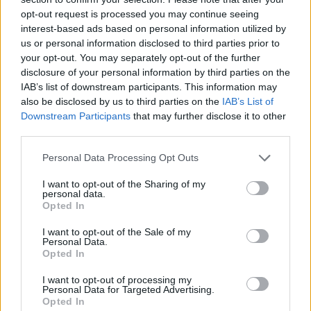
výkonu reaktoru, probíhat asi čtyři měsíce. Celkem
zahrnuje asi 1800 činností, které budou pracovníci
opt-out request is processed you may continue seeing
elektrárny provádět podle schválených programů
interest-based ads based on personal information utilized by
energetického spouštění. Přechod na každou z dalších
us or personal information disclosed to third parties prior to
výkonových úrovní je podmíněn úspěšným splněním všech
your opt-out. You may separately opt-out of the further
zkoušek dle kritérií úspěšnosti a souhlasem Státního úřadu
disclosure of your personal information by third parties on the
pro jadernou bezpečnost," uzavřel Milan Nebesář.
IAB’s list of downstream participants. This information may
also be disclosed by us to third parties on the
IAB’s List of
reklama
Downstream Participants
that may further disclose it to other
third parties.
Personal Data Processing Opt Outs
I want to opt-out of the Sharing of my
personal data.
Opted In
I want to opt-out of the Sale of my
Personal Data.
Opted In
I want to opt-out of processing my
Personal Data for Targeted Advertising.
Opted In