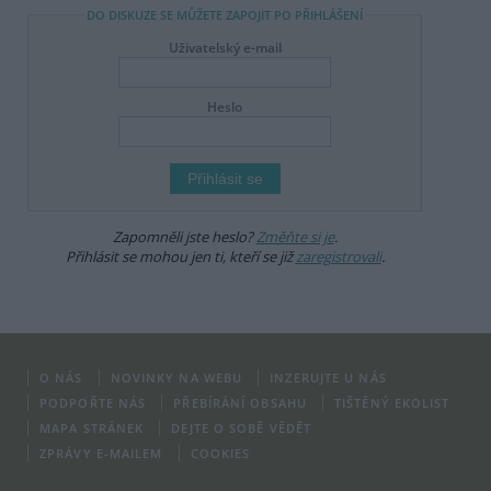
DO DISKUZE SE MŮŽETE ZAPOJIT PO PŘIHLÁŠENÍ
Uživatelský e-mail
Heslo
Zapomněli jste heslo?
Změňte si je
.
Přihlásit se mohou jen ti, kteří se již
zaregistrovali
.
O NÁS
NOVINKY NA WEBU
INZERUJTE U NÁS
PODPOŘTE NÁS
PŘEBÍRÁNÍ OBSAHU
TIŠTĚNÝ EKOLIST
MAPA STRÁNEK
DEJTE O SOBĚ VĚDĚT
ZPRÁVY E-MAILEM
COOKIES