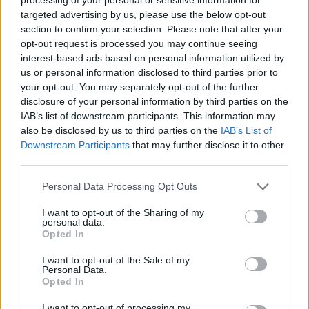
bylo nutno odbočit vlevo do postraní uličky, abychom se
targeted advertising by us, please use the below opt-out
vzápětí opět vrátili na původní silnici.)
section to confirm your selection. Please note that after your
opt-out request is processed you may continue seeing
V Řeporyjích a Chýnici jsme museli provést změny podle
interest-based ads based on personal information utilized by
připomínek Dopravního Inspektorátu
Policie ČR
. Sami se
us or personal information disclosed to third parties prior to
domníváme, že by bylo lepší vést cyklisty v těchto úsecích
your opt-out. You may separately opt-out of the further
po hlavní silnici.
disclosure of your personal information by third parties on the
EkoList: Na tiskové konferenci jste zmínil, že v horizontu
IAB’s list of downstream participants. This information may
pěti až deseti let povede tato trasa po samostatné
also be disclosed by us to third parties on the
IAB’s List of
komunikaci. To je velmi dlouhá doba, co brání jejímu
Downstream Participants
that may further disclose it to other
rychlejšímu zřízení?
third parties.
Absolutní nezájem státu a samosprávy o rozvoj cyklostezek.
Přestože cyklistice se věnuje více lidí než všem míčovým
Personal Data Processing Opt Outs
hrám dohromady a přestože kolo používá jako dopravní
prostředek několik procent populace, prakticky neexistují
I want to opt-out of the Sharing of my
personal data.
dotační tituly. Fond dopravní infrastruktury vyčlenil pro
Opted In
celou republiku 10 miliónů Kč na cyklostezky, za což se dá
postavit v každé obci asi 80 centimetrů cyklostezky. V
I want to opt-out of the Sale of my
hlavním městě Praze se za stejné peníze dá postavit
Personal Data.
zhruba 50 metrů v každém katastrálním území. Takže
Opted In
třeba Nusle nebo Vinohrady by se dočkali jednoho
kilometru za dvacet let.
I want to opt-out of processing my