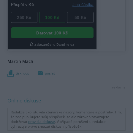
Martin Mach
tisknout
poslat
reklama
Online diskuse
Redakce Ekolistu vítá čtenářské názory, komentáře a postřehy. Tím,
že zde publikujete svůj příspěvek, se ale zároveň zavazujete
dodržovat
pravidla diskuse
. V případě porušení si redakce
vyhrazuje právo smazat diskusní příspěvěk