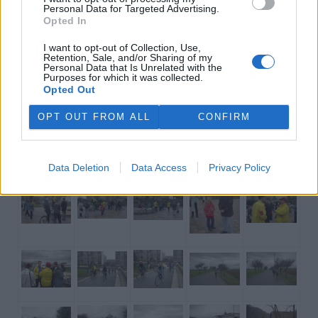
Personal Data for Targeted Advertising.
EkoList: Byl jste zklamán počtem účastníků, kteří přijeli
Opted In
na otevření trasy?
I want to opt-out of Collection, Use,
Ne. Za deštivého chladného počasí dorazili i lidé s dětmi a
Retention, Sale, and/or Sharing of my
Personal Data that Is Unrelated with the
až na Karlštejn dojela osmiletá dívka. Tahle trasa bude
Purposes for which it was collected.
jednou z nejfrekventovanějších, koneckonců vede z
Opted Out
největšího města na nejnavštěvovanější hrad.
OPT OUT FROM ALL
CONFIRM
Fotogalerie - Otevření cyklotrasy Praha - Karlštejn 7. 4.
2001
Foto: Jan Regal/Oživení
Data Deletion
Data Access
Privacy Policy