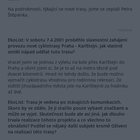
Na podrobnosti, týkající se nové trasy, jsme se zeptali Petra
Štěpánka.
reklama
EkoList: V sobotu 7.4.2001 proběhlo slavnostní zahájení
provozu nové cyklotrasy Praha - Karlštejn. Jak vlastně
vznikl nápad udělat tuto trasu?
Vracel jsem se jednou z výletu na kole přes Karlštejn do
Prahy a všiml jsem si, že je to až na metro těsně pod
dvacet kilometrů. Hned mi tehdy došlo, že bude možno
vyznačit cyklotrasu vhodnou pro rodinnou rekreaci. Ze
sídlišť jihozápadního města jste na Karlštejně za hodinku
až dvě.
EkoList: Trasa je vedena po stávajících komunikacích.
Skoro by se zdálo, že ji stačilo pouze vybavit značkami a
může se vyjet. Skutečnost bude ale asi jiná. Jak dlouho
trvala realizace tohoto projektu a co všechno to
obnášelo? Podílel se nějaký další subjekt kromě Oživení
na realizaci této trasy?