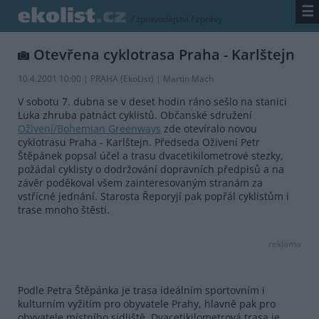
☰
/
zpravodajství
/
zprávy
Otevřena cyklotrasa Praha - Karlštejn
10.4.2001 10:00 | PRAHA (EkoList) | Martin Mach
V sobotu 7. dubna se v deset hodin ráno sešlo na stanici
Luka zhruba patnáct cyklistů. Občanské sdružení
Oživení/Bohemian Greenways
zde otevíralo novou
cyklotrasu Praha - Karlštejn. Předseda Oživení Petr
Štěpánek popsal účel a trasu dvacetikilometrové stezky,
požádal cyklisty o dodržování dopravních předpisů a na
závěr poděkoval všem zainteresovaným stranám za
vstřícné jednání. Starosta Řeporyjí pak popřál cyklistům i
trase mnoho štěstí.
reklama
Podle Petra Štěpánka je trasa ideálním sportovním i
kulturním vyžitím pro obyvatele Prahy, hlavně pak pro
obyvatele místního sídliště. Dvacetikilometrová trasa je