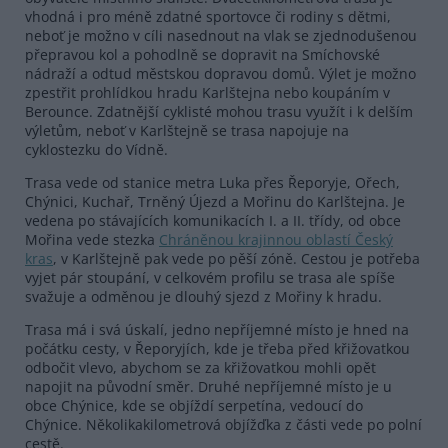
vhodná i pro méně zdatné sportovce či rodiny s dětmi,
neboť je možno v cíli nasednout na vlak se zjednodušenou
přepravou kol a pohodlně se dopravit na Smíchovské
nádraží a odtud městskou dopravou domů. Výlet je možno
zpestřit prohlídkou hradu Karlštejna nebo koupáním v
Berounce. Zdatnější cyklisté mohou trasu využít i k delším
výletům, neboť v Karlštejně se trasa napojuje na
cyklostezku do Vídně.
Trasa vede od stanice metra Luka přes Řeporyje, Ořech,
Chýnici, Kuchař, Trněný Újezd a Mořinu do Karlštejna. Je
vedena po stávajících komunikacích I. a II. třídy, od obce
Mořina vede stezka
Chráněnou krajinnou oblastí Český
kras
, v Karlštejně pak vede po pěší zóně. Cestou je potřeba
vyjet pár stoupání, v celkovém profilu se trasa ale spíše
svažuje a odměnou je dlouhý sjezd z Mořiny k hradu.
Trasa má i svá úskalí, jedno nepříjemné místo je hned na
počátku cesty, v Řeporyjích, kde je třeba před křižovatkou
odbočit vlevo, abychom se za křižovatkou mohli opět
napojit na původní směr. Druhé nepříjemné místo je u
obce Chýnice, kde se objíždí serpetína, vedoucí do
Chýnice. Několikakilometrová objížďka z části vede po polní
cestě.