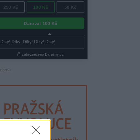
klama