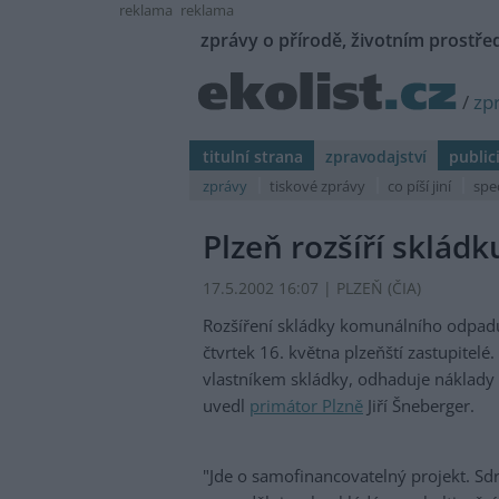
reklama
reklama
zprávy o přírodě, životním prostřed
/
zp
titulní strana
zpravodajství
public
zprávy
tiskové zprávy
co píší jiní
spe
Plzeň rozšíří sklád
17.5.2002 16:07 | PLZEŇ (
ČIA
)
Rozšíření skládky komunálního odpadu 
čtvrtek 16. května plzeňští zastupitelé
vlastníkem skládky, odhaduje náklady 
uvedl
primátor Plzně
Jiří Šneberger.
"Jde o samofinancovatelný projekt. Sdru