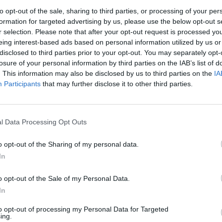
to opt-out of the sale, sharing to third parties, or processing of your per
formation for targeted advertising by us, please use the below opt-out s
r selection. Please note that after your opt-out request is processed y
eing interest-based ads based on personal information utilized by us or
disclosed to third parties prior to your opt-out. You may separately opt-
losure of your personal information by third parties on the IAB’s list of
. This information may also be disclosed by us to third parties on the
IA
Participants
that may further disclose it to other third parties.
rek
l Data Processing Opt Outs
o opt-out of the Sharing of my personal data.
In
ře a postřehy. Tím, že zde publikujete svůj příspěvek, se ale zároveň
dě porušení si redakce vyhrazuje právo smazat diskusní příspěvěk
o opt-out of the Sale of my Personal Data.
In
ŘIHLÁŠENÍ
to opt-out of processing my Personal Data for Targeted
ing.