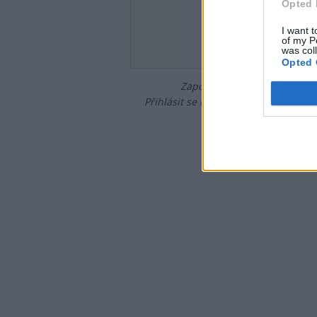
Opted 
Heslo
I want t
of my P
was col
Opted 
Zapomněli jste heslo?
Změňte
Přihlásit se mohou jen ti, kteří se již