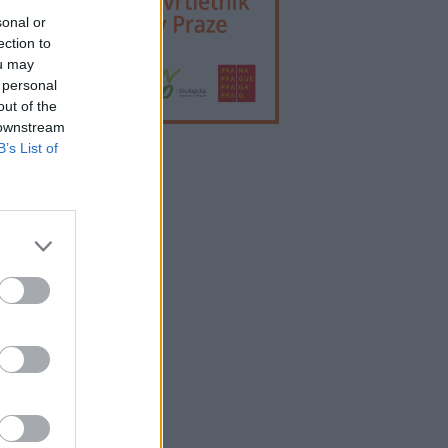
sonal or
ection to
ou may
 personal
out of the
 downstream
B’s List of
lama