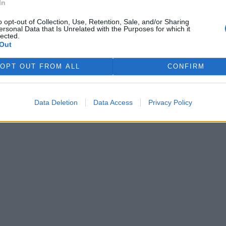
In
o opt-out of Collection, Use, Retention, Sale, and/or Sharing
ersonal Data that Is Unrelated with the Purposes for which it
lected.
Out
 si je
.
OPT OUT FROM ALL
CONFIRM
zaregistrovali
.
Data Deletion
Data Access
Privacy Policy