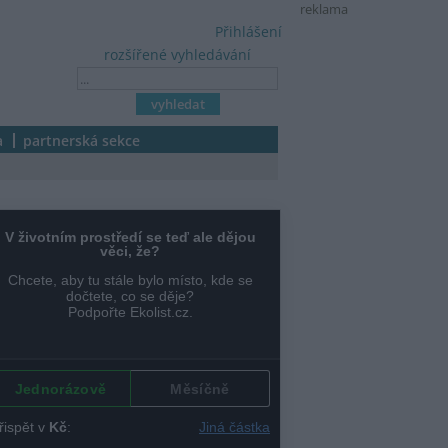
reklama
Přihlášení
rozšířené vyhledávání
a
partnerská sekce