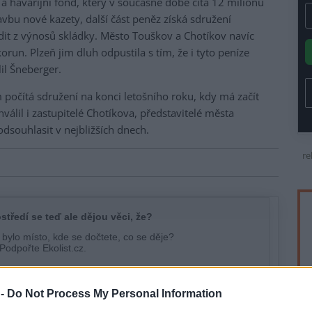
 a havarijní fond, který v současné době čítá 12 milionů
vbu nové kazety, další část peněz získá sdružení
dit z výnosů skládky. Město Touškov a Chotíkov navíc
orun. Plzeň jim dluh odpustila s tím, že i tyto peníze
il Šneberger.
 počítá sdružení na konci letošního roku, kdy má začít
hválil i zastupitelé Chotíkova, představitelé města
dsouhlasit v nejbližších dnech.
re
 -
Do Not Process My Personal Information