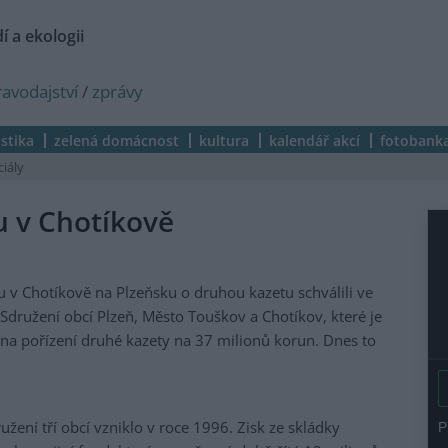
í a ekologii
ravodajství
/
zprávy
istika
zelená domácnost
kultura
kalendář akcí
fotobank
ciály
ku v Chotíkově
v Chotíkově na Plzeňsku o druhou kazetu schválili ve
. Sdružení obcí Plzeň, Město Touškov a Chotíkov, které je
na pořízení druhé kazety na 37 milionů korun. Dnes to
žení tří obcí vzniklo v roce 1996. Zisk ze skládky