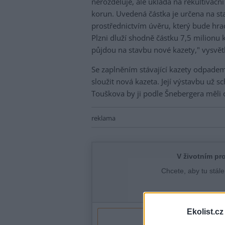
nerozděluje, ale ukládá na rekultivační
korun. Uvedená částka je určena na sta
prostřednictvím úvěru, který bude hra
Plzni dluží shodně částku 7,5 milionu k
půjdou na stavbu nové kazety," vysvětl
Se zaplněním stávající kazety odpadem
sloužit nová kazeta. Její výstavbu už sc
Touškova by ji podle Šnebergera měli o
reklama
Ekolist.cz