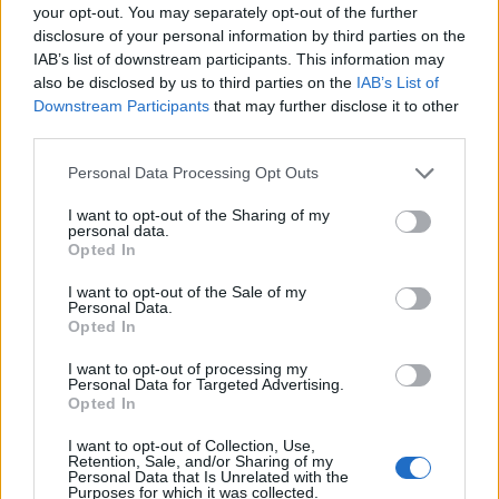
využití na rekultivaci půdy.
your opt-out. You may separately opt-out of the further
disclosure of your personal information by third parties on the
IAB’s list of downstream participants. This information may
reklama
also be disclosed by us to third parties on the
IAB’s List of
Teplárna podle Drápely spaluje také pivovarské mláto, ale
Downstream Participants
that may further disclose it to other
zatím v malém množství, tedy několik tisíc tun. "Prazdroj s
third parties.
tím má zatím jiné obchodní plány. Zase jsme připraveni na
to, že až začne platit zákon o odpadech, tak možná ta
Personal Data Processing Opt Outs
surovina bude klasifikovaná jinak a my jim nabídneme
řešení. Je to podobný případ jako kaly," uvedl.
I want to opt-out of the Sharing of my
personal data.
Plzeňská teplárenská dnes vyrábí zhruba 37 procent
Opted In
elektřiny a tepla z obnovitelných zdrojů, hlavně z biomasy.
Tohoto odpadu z mýtní těžby z lesů zpracuje ročně 250.000
I want to opt-out of the Sale of my
tun a k tomu spálí 500.000 tun uhlí.
Personal Data.
Opted In
reklama
I want to opt-out of processing my
Personal Data for Targeted Advertising.
Opted In
I want to opt-out of Collection, Use,
Retention, Sale, and/or Sharing of my
Personal Data that Is Unrelated with the
Purposes for which it was collected.