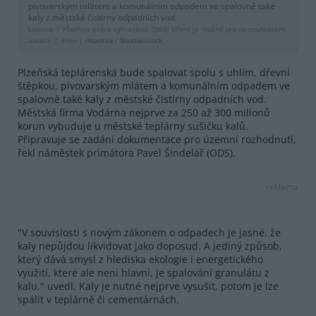
pivovarským mlátem a komunálním odpadem ve spalovně také
kaly z městské čistírny odpadních vod.
Licence |
Všechna práva vyhrazena. Další šíření je možné jen se souhlasem
autora
Foto |
imantsu
/
Shutterstock
Plzeňská teplárenská bude spalovat spolu s uhlím, dřevní
štěpkou, pivovarským mlátem a komunálním odpadem ve
spalovně také kaly z městské čistírny odpadních vod.
Městská firma Vodárna nejprve za 250 až 300 milionů
korun vybuduje u městské teplárny sušičku kalů.
Připravuje se zadání dokumentace pro územní rozhodnutí,
řekl náměstek primátora Pavel Šindelář (ODS).
reklama
"V souvislosti s novým zákonem o odpadech je jasné, že
kaly nepůjdou likvidovat jako doposud. A jediný způsob,
který dává smysl z hlediska ekologie i energetického
využití, které ale není hlavní, je spalování granulátu z
kalu," uvedl. Kaly je nutné nejprve vysušit, potom je lze
spálit v teplárně či cementárnách.