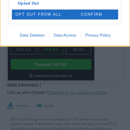
Opted Out
OPT OUT FROM ALL
CONFIRM
Data Deletion
Data Access
Privacy Policy
Další informace |
Líbil se vám článek?
Přispějte si na napsání dalšího
.
tisknout
poslat
BEZK využívá agenturní zpravodajství ČTK, která si vyhrazuje
veškerá práva. Publikování nebo další šíření obsahu ze zdrojů ČTK
je výslovně zakázáno bez předchozího písemného souhlasu ze