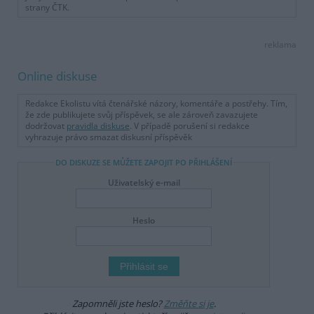
strany ČTK.
reklama
Online diskuse
Redakce Ekolistu vítá čtenářské názory, komentáře a postřehy. Tím,
že zde publikujete svůj příspěvek, se ale zároveň zavazujete
dodržovat
pravidla diskuse
. V případě porušení si redakce
vyhrazuje právo smazat diskusní příspěvěk
DO DISKUZE SE MŮŽETE ZAPOJIT PO PŘIHLÁŠENÍ
Uživatelský e-mail
Heslo
Zapomněli jste heslo?
Změňte si je
.