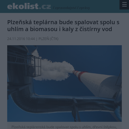
☰
/
zpravodajství
/
zprávy
Plzeňská teplárna bude spalovat spolu s
uhlím a biomasou i kaly z čistírny vod
24.11.2016 10:44 | PLZEŇ (
ČTK
)
Plzeňská teplárenská bude spalovat spolu s uhlím, dřevní štěpkou,