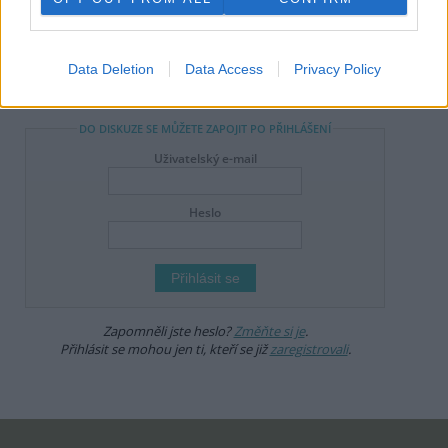
Online diskuse
Redakce Ekolistu vítá čtenářské názory, komentáře a postřehy. Tím,
že zde publikujete svůj příspěvek, se ale zároveň zavazujete
Data Deletion
Data Access
Privacy Policy
dodržovat
pravidla diskuse
. V případě porušení si redakce
vyhrazuje právo smazat diskusní příspěvěk
DO DISKUZE SE MŮŽETE ZAPOJIT PO PŘIHLÁŠENÍ
Uživatelský e-mail
Heslo
Zapomněli jste heslo?
Změňte si je
.
Přihlásit se mohou jen ti, kteří se již
zaregistrovali
.