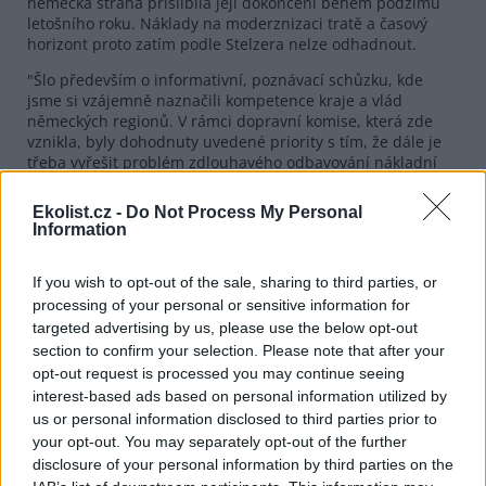
německá strana přislíbila její dokončení během podzimu
letošního roku. Náklady na moderznizaci tratě a časový
horizont proto zatím podle Stelzera nelze odhadnout.
"Šlo především o informativní, poznávací schůzku, kde
jsme si vzájemně naznačili kompetence kraje a vlád
německých regionů. V rámci dopravní komise, která zde
vznikla, byly dohodnuty uvedené priority s tím, že dále je
třeba vyřešit problém zdlouhavého odbavování nákladní
dopravy na silničních hraničních přechodech," doplnil
Stelzer. Členové dopravní komise se budou vzájemně
Ekolist.cz -
Do Not Process My Personal
pravidelně informovat o svých aktivitách. Další dvě schůzky
Information
se uskuteční do konce letošního listopadu, následovat
bude společná konference.
If you wish to opt-out of the sale, sharing to third parties, or
Plzeňský kraj zahájil oficiální styky s představiteli Bavorska
processing of your personal or sensitive information for
a Falcka v listopadu 2001 podpisem dokumentu o
targeted advertising by us, please use the below opt-out
přeshraniční spolupráci.
section to confirm your selection. Please note that after your
opt-out request is processed you may continue seeing
reklama
interest-based ads based on personal information utilized by
us or personal information disclosed to third parties prior to
your opt-out. You may separately opt-out of the further
disclosure of your personal information by third parties on the