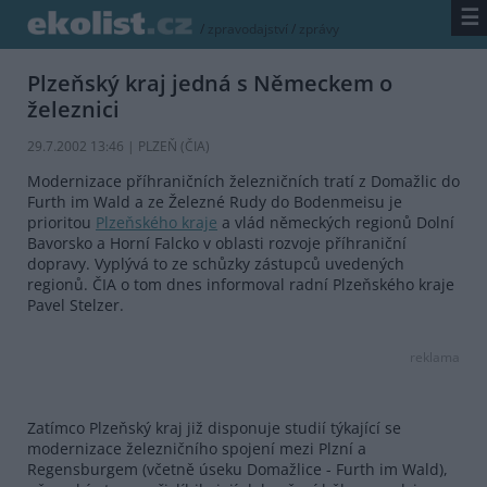
☰
/
zpravodajství
/
zprávy
Plzeňský kraj jedná s Německem o
železnici
29.7.2002 13:46 | PLZEŇ (
ČIA
)
Modernizace příhraničních železničních tratí z Domažlic do
Furth im Wald a ze Železné Rudy do Bodenmeisu je
prioritou
Plzeňského kraje
a vlád německých regionů Dolní
Bavorsko a Horní Falcko v oblasti rozvoje příhraniční
dopravy. Vyplývá to ze schůzky zástupců uvedených
regionů. ČIA o tom dnes informoval radní Plzeňského kraje
Pavel Stelzer.
reklama
Zatímco Plzeňský kraj již disponuje studií týkající se
modernizace železničního spojení mezi Plzní a
Regensburgem (včetně úseku Domažlice - Furth im Wald),