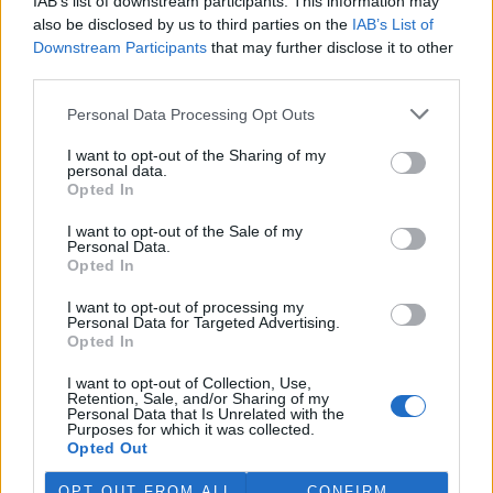
IAB’s list of downstream participants. This information may
also be disclosed by us to third parties on the
IAB’s List of
Downstream Participants
that may further disclose it to other
third parties.
Personal Data Processing Opt Outs
I want to opt-out of the Sharing of my
personal data.
Opted In
I want to opt-out of the Sale of my
Personal Data.
Opted In
I want to opt-out of processing my
Personal Data for Targeted Advertising.
Opted In
I want to opt-out of Collection, Use,
tisknout
poslat
Retention, Sale, and/or Sharing of my
Personal Data that Is Unrelated with the
Purposes for which it was collected.
Opted Out
reklama
OPT OUT FROM ALL
CONFIRM