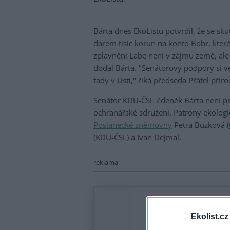
Bárta dnes EkoListu potvrdil, že se skut
darem tisíc korun na konto Bobr, které 
zplavnění Labe není v zájmu země, ale 
dodal Bárta. "Senátorovy podpory si 
tady v Ústí," říká předseda Přátel přír
Senátor KDU-ČSL Zdeněk Bárta není prv
ochranářské sdružení. Patrony ekologi
Poslanecké sněmovny
Petra Buzková (
(KDU-ČSL) a Ivan Dejmal.
reklama
Ekolist.cz