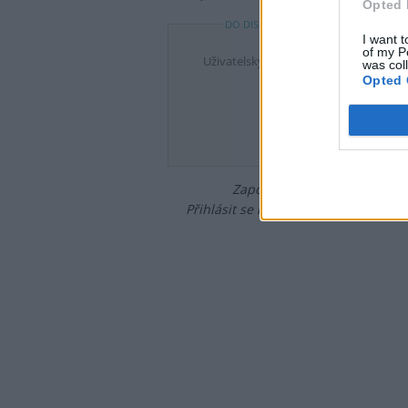
Opted 
DO DISKUZE SE MŮŽETE ZAPOJIT PO P
I want t
of my P
Uživatelský e-mail
was col
Opted 
Heslo
Zapomněli jste heslo?
Změňte
Přihlásit se mohou jen ti, kteří se již