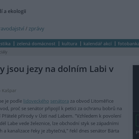
í a ekologii
ravodajství
/
zprávy
istika
zelená domácnost
kultura
kalendář akcí
fotobank
ciály
y jsou jezy na dolním Labi v
b Kašpar
be je podle
lidoveckého
senátora
za obvod Litoměřice
vod, proč se senátor připojil k petici za ochranu bobrů na
í Přátelé přírody v Ústí nad Labem. "Vzhledem k povolení
dél Labe vede železnice, lze obchodní styk se západními
h a kanalizace řeky je zbytečná," řekl dnes senátor Bárta