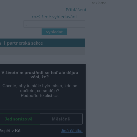
reklama
Přihlášení
rozšířené vyhledávání
a
partnerská sekce