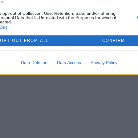
In
ŘIHLÁŠENÍ
o opt-out of Collection, Use, Retention, Sale, and/or Sharing
ersonal Data that Is Unrelated with the Purposes for which it
lected.
Out
OPT OUT FROM ALL
CONFIRM
Data Deletion
Data Access
Privacy Policy
 si je
.
zaregistrovali
.