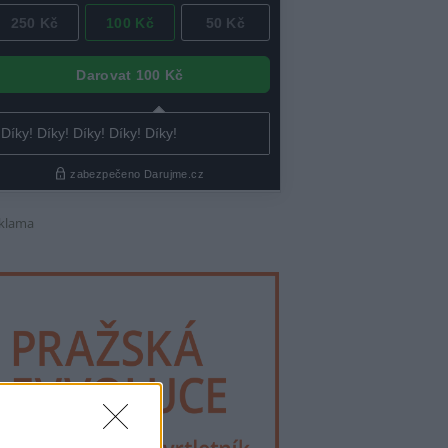
klama