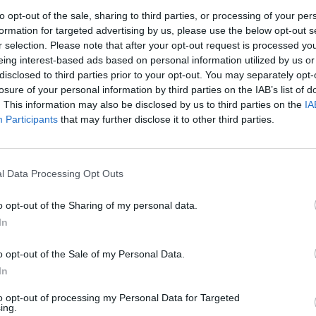
to opt-out of the sale, sharing to third parties, or processing of your per
formation for targeted advertising by us, please use the below opt-out s
r selection. Please note that after your opt-out request is processed y
eing interest-based ads based on personal information utilized by us or
disclosed to third parties prior to your opt-out. You may separately opt-
losure of your personal information by third parties on the IAB’s list of
. This information may also be disclosed by us to third parties on the
IA
Participants
that may further disclose it to other third parties.
rek
l Data Processing Opt Outs
o opt-out of the Sharing of my personal data.
tisknout
poslat
In
o opt-out of the Sale of my Personal Data.
In
to opt-out of processing my Personal Data for Targeted
ře a postřehy. Tím, že zde publikujete svůj příspěvek, se ale zároveň
ing.
dě porušení si redakce vyhrazuje právo smazat diskusní příspěvěk