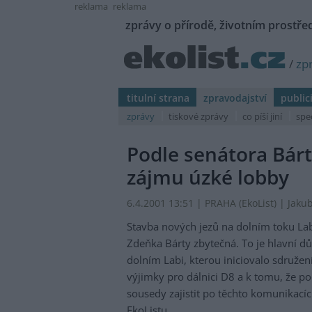
reklama
reklama
zprávy o přírodě, životním prostřed
/
zp
titulní strana
zpravodajství
public
zprávy
tiskové zprávy
co píší jiní
spe
Podle senátora Bárt
zájmu úzké lobby
6.4.2001 13:51 | PRAHA (EkoList) | Jaku
Stavba nových jezů na dolním toku La
Zdeňka Bárty zbytečná. To je hlavní dů
dolním Labi, kterou iniciovalo sdružen
výjimky pro dálnici D8 a k tomu, že po
sousedy zajistit po těchto komunikacíc
EkoListu.