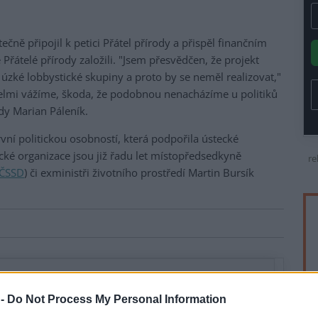
ečně připojil k petici Přátel přírody a přispěl finančním
Přátelé přírody založili. "Jsem přesvědčen, že projekt
úzké lobbystické skupiny a proto by se neměl realizovat,"
velmi vážíme, škoda, že podobnou nenacházíme u politiků
ody Marian Páleník.
ní politickou osobností, která podpořila ústecké
cké organizace jsou již řadu let místopředsedkyně
re
ČSSD
) či exministři životního prostředí Martin Bursík
 -
Do Not Process My Personal Information