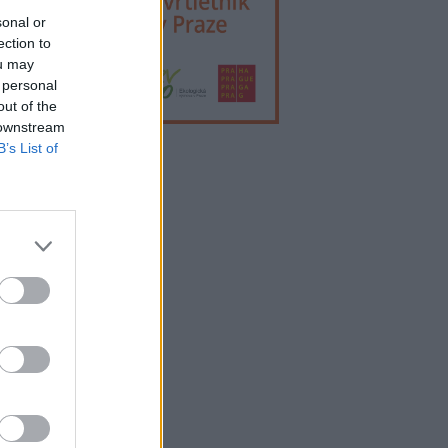
sonal or
ection to
ou may
 personal
out of the
 downstream
B’s List of
lama