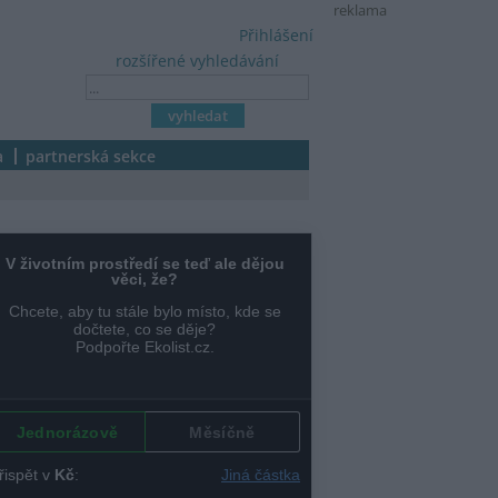
reklama
Přihlášení
rozšířené vyhledávání
a
partnerská sekce