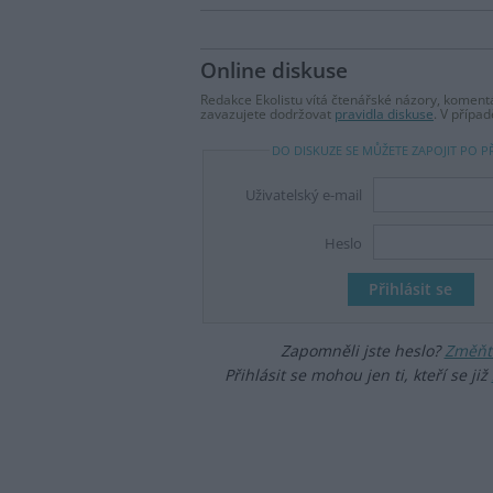
Online diskuse
Redakce Ekolistu vítá čtenářské názory, komentá
zavazujete dodržovat
pravidla diskuse
. V přípa
DO DISKUZE SE MŮŽETE ZAPOJIT PO P
Uživatelský e-mail
Heslo
Zapomněli jste heslo?
Změňte
Přihlásit se mohou jen ti, kteří se již