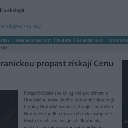
í a ekologii
ravodajství
/
zprávy
istika
zelená domácnost
kultura
kalendář akcí
fotobank
ciály
ranickou propast získají Cenu
Potápěči České speleologické společnosti z
Hranického krasu, kteří dlouhodobě zkoumají
hlubiny Hranické propasti, získají cenu města
Hranic. Rozhodli o tom ve čtvrtek zastupitelé.
Město tím chce ocenit jejich dlouholetý
výzkum i výsledky práce, která nedávno