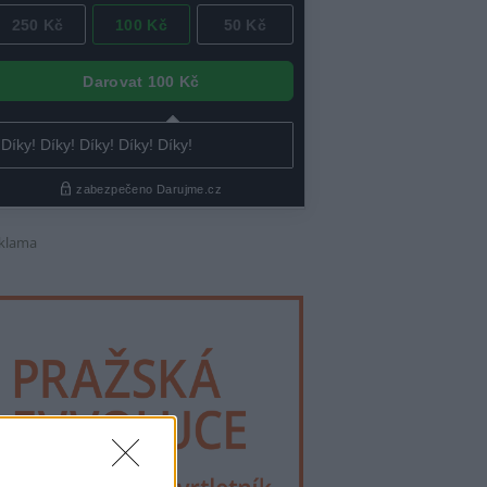
klama