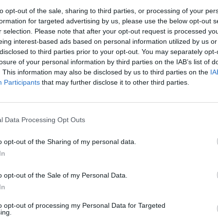
to opt-out of the sale, sharing to third parties, or processing of your per
dami, které postupně posouvají dosavadní zmapované
formation for targeted advertising by us, please use the below opt-out s
ýzkumu letos v září dostali potápěči svým výzkumem
r selection. Please note that after your opt-out request is processed y
í zatopené jeskyně na světě. Česko-polská expedice
eing interest-based ads based on personal information utilized by us or
04 metrů. Dna však nedosáhla, měření zastavil konec
disclosed to third parties prior to your opt-out. You may separately opt-
ská propast Pozzo del Merro s naměřenou hloubkou 392
losure of your personal information by third parties on the IAB’s list of
. This information may also be disclosed by us to third parties on the
IA
Participants
that may further disclose it to other third parties.
rek
utorům významných děl, objevů a vědeckých prací nebo
mořádný výkon, dosáhli významných úspěchů a mají vztah
kameraman Petr Čepický. Podílel na známých televizních
l Data Processing Opt Outs
aké jako autor a režisér, doplnil mluvčí radnice.
o opt-out of the Sharing of my personal data.
In
o opt-out of the Sale of my Personal Data.
In
to opt-out of processing my Personal Data for Targeted
ing.