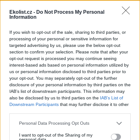
vyrovnání dosud dominantní mužskosti. Je to taková první
hvězdička na politickém nebi, signál, jak by to jednou
Ekolist.cz -
Do Not Process My Personal
mohlo vypadat, že by se česká politika mohla o něco
Information
zjemnit. Mám třeba zkušenosti s některými poslanci, u
nichž je místo zájmu o věc často na prvním místě pivo a
If you wish to opt-out of the sale, sharing to third parties, or
dobré jídlo. A to si myslím, že u žen bývá naopak. Zároveň
processing of your personal or sensitive information for
je mi sympatické, že Koalice své spory nikde netutlá a říká
je jasně a veřejně.
targeted advertising by us, please use the below opt-out
2.
Já jsem o tom takto ještě vůbec nepřemýšlela, neměla
section to confirm your selection. Please note that after your
jsem ještě čas si přečíst volební programy, ale určitě to do
opt-out request is processed you may continue seeing
voleb udělám. Spíš usuzuju z toho, jak poslanci vystupují
interest-based ads based on personal information utilized by
na veřejnosti, jak to souizní s mými názory a hodnotami. A
us or personal information disclosed to third parties prior to
pokud v té straně jsou ekologové, pak je vcelku logické, že
your opt-out. You may separately opt-out of the further
já jako ekolog jim budu důvěřovat spíš než lidem, kteří
disclosure of your personal information by third parties on the
tvrdí, že ekologie je pouhá ideologie.
IAB’s list of downstream participants. This information may
also be disclosed by us to third parties on the
IAB’s List of
reklama
Downstream Participants
that may further disclose it to other
third parties.
Odpovědi jsou řazeny abecedně.
Předchozí odpovědi předvolební ankety EkoListu najdete
Personal Data Processing Opt Outs
zde
.
I want to opt-out of the Sharing of my
personal data.