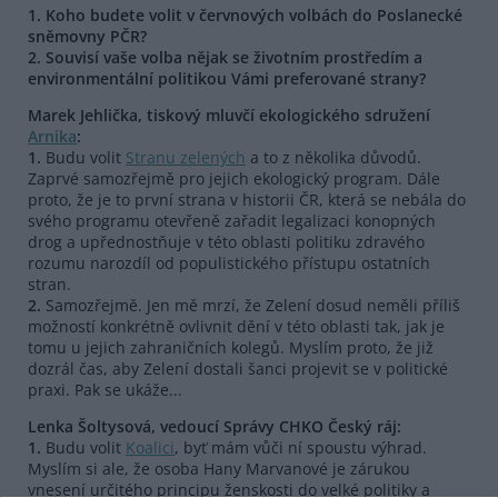
1. Koho budete volit v červnových volbách do Poslanecké
sněmovny PČR?
2. Souvisí vaše volba nějak se životním prostředím a
environmentální politikou Vámi preferované strany?
Marek Jehlička, tiskový mluvčí ekologického sdružení
Arnika
:
1.
Budu volit
Stranu zelených
a to z několika důvodů.
Zaprvé samozřejmě pro jejich ekologický program. Dále
proto, že je to první strana v historii ČR, která se nebála do
svého programu otevřeně zařadit legalizaci konopných
drog a upřednostňuje v této oblasti politiku zdravého
rozumu narozdíl od populistického přístupu ostatních
stran.
2.
Samozřejmě. Jen mě mrzí, že Zelení dosud neměli příliš
možností konkrétně ovlivnit dění v této oblasti tak, jak je
tomu u jejich zahraničních kolegů. Myslím proto, že již
dozrál čas, aby Zelení dostali šanci projevit se v politické
praxi. Pak se ukáže...
Lenka Šoltysová, vedoucí Správy CHKO Český ráj:
1.
Budu volit
Koalici
, byť mám vůči ní spoustu výhrad.
Myslím si ale, že osoba Hany Marvanové je zárukou
vnesení určitého principu ženskosti do velké politiky a