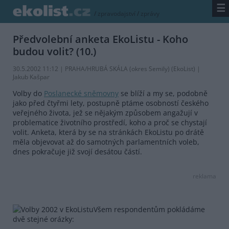
☰
/
zpravodajství
/
zprávy
Předvolební anketa EkoListu - Koho
budou volit? (10.)
30.5.2002 11:12 | PRAHA/HRUBÁ SKÁLA (okres Semily) (EkoList) |
Jakub Kašpar
Volby do
Poslanecké sněmovny
se blíží a my se, podobně
jako před čtyřmi lety, postupně ptáme osobností českého
veřejného života, jež se nějakým způsobem angažují v
problematice životního prostředí, koho a proč se chystají
volit. Anketa, která by se na stránkách EkoListu po drátě
měla objevovat až do samotných parlamentních voleb,
dnes pokračuje již svojí desátou částí.
reklama
Všem respondentům pokládáme
dvě stejné orázky: