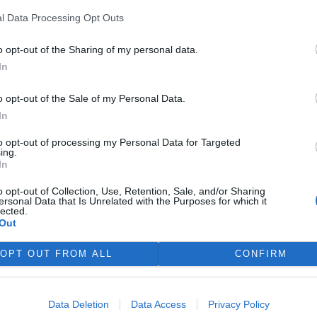
4 %
l Data Processing Opt Outs
4 %
7 %
o opt-out of the Sharing of my personal data.
8 %
In
9 %
o opt-out of the Sale of my Personal Data.
10 %
In
11 %
11 %
to opt-out of processing my Personal Data for Targeted
19 %
ing.
In
22 %
o opt-out of Collection, Use, Retention, Sale, and/or Sharing
tátech Evropy
(
podle údajů Hnutí DUHA
)
ersonal Data that Is Unrelated with the Purposes for which it
lected.
Out
64 %
52 %
OPT OUT FROM ALL
CONFIRM
48 %
48 %
46 %
Data Deletion
Data Access
Privacy Policy
40 %