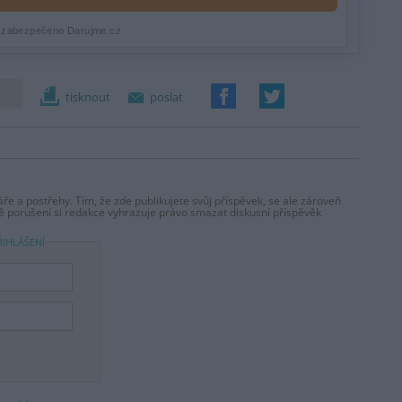
tisknout
poslat
ře a postřehy. Tím, že zde publikujete svůj příspěvek, se ale zároveň
dě porušení si redakce vyhrazuje právo smazat diskusní příspěvěk
ŘIHLÁŠENÍ