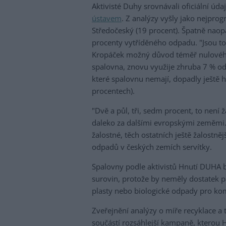
Aktivisté Duhy srovnávali oficiální úd
ústavem
. Z analýzy vyšly jako nejprog
Středočeský (19 procent). Špatně nao
procenty vytříděného odpadu. "Jsou to 
Kropáček možný důvod téměř nulovéh
spalovna, znovu využije zhruba 7 % od
které spalovnu nemají, dopadly ještě h
procentech).
"Dvě a půl, tři, sedm procent, to není
daleko za dalšími evropskými zeměmi. 
žalostné, těch ostatních ještě žalostně
odpadů v českých zemích servítky.
Spalovny podle aktivistů Hnutí DUHA b
surovin, protože by neměly dostatek pa
plasty nebo biologické odpady pro kom
Zveřejnění analýzy o míře recyklace a 
součástí rozsáhlejší kampaně, kterou H