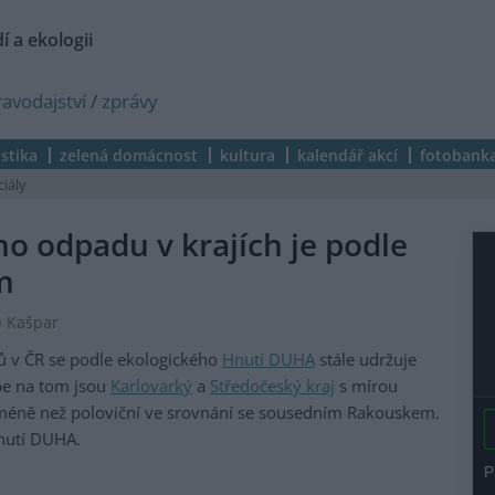
í a ekologii
ravodajství
/
zprávy
istika
zelená domácnost
kultura
kalendář akcí
fotobank
ciály
o odpadu v krajích je podle
m
b Kašpar
ů v ČR se podle ekologického
Hnutí DUHA
stále udržuje
épe na tom jsou
Karlovarký
a
Středočeský kraj
s mírou
le méně než poloviční ve srovnání se sousedním Rakouskem.
Hnutí DUHA.