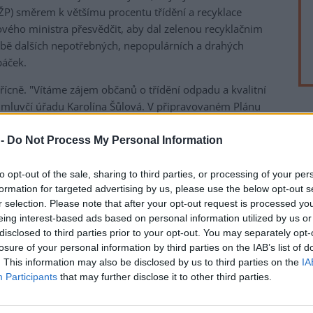
MŽP) směrem k většímu procentu třídění a recyklace
ho ministra přesvědčit, aby dal zelenou recyklačnim
vbě dalších nepotřebných, nepopulárních a drahých
páček.
ícně. "Vítáme zájem občanů o třídění odpadu a kvalitní
 mluvčí úřadu Karolína Šůlová. V připravovaném Plánu
tňuje podle ní MŽP prevenci vzniku odpadu. "Jednou z
rek
vání výrobků. V případě, kdy již odpad vznikne, je na
 -
Do Not Process My Personal Information
odpady materiálové využití, mezi které patří predevšim
sí ministerstvo ješte projednat s kraji a s ostatními
to opt-out of the sale, sharing to third parties, or processing of your per
formation for targeted advertising by us, please use the below opt-out s
hlásí svým nařízením.
r selection. Please note that after your opt-out request is processed y
ů Hnutí DUHA
)
eing interest-based ads based on personal information utilized by us or
disclosed to third parties prior to your opt-out. You may separately opt-
Míra třídění
losure of your personal information by third parties on the IAB’s list of
2 %
. This information may also be disclosed by us to third parties on the
IA
Participants
that may further disclose it to other third parties.
2 %
3 %
3 %