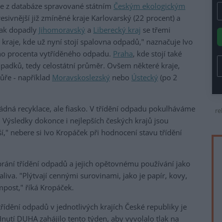
aje z databáze spravované státním
Českým ekologickým
resivnější již zmíněné kraje Karlovarský (22 procent) a
pak dopadly
Jihomoravský
a
Liberecký kraj
se třemi
kraje, kde už nyní stojí spalovna odpadů," naznačuje Ivo
o procenta vytříděného odpadu.
Praha
, kde stojí také
padků, tedy celostátní průměr. Ovšem některé kraje,
ůře - například
Moravskoslezský
nebo
Ústecký
(po 2
 žádná recyklace, ale fiasko. V třídění odpadu pokulháváme
re
Výsledky dokonce i nejlepších českých krajů jsou
jší," nebere si Ivo Kropáček při hodnocení stavu třídění
rání třídění odpadů a jejich opětovnému používání jako
liva. "Plýtvají cennými surovinami, jako je papír, kovy,
post," říká Kropáček.
třídění odpadů v jednotlivých krajích České republiky je
nutí DUHA zahájilo tento týden, aby vyvolalo tlak na