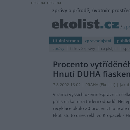
reklama
reklama
zprávy o přírodě, životním prostřed
/
zp
titulní strana
zpravodajství
public
zprávy
tiskové zprávy
co píší jiní
spe
Procento vytříděnéh
Hnutí DUHA fiaske
7.8.2002 16:02 | PRAHA (EkoList) | Jaku
V rámci vyšších územněsprávních celk
příliš nízká míra třídění odpadů. Nejl
recyklace okolo 20 procent. I ta je a
EkoListu to dnes řekl Ivo Kropáček z 