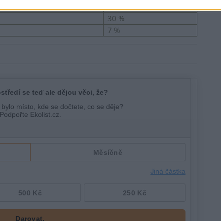
34 %
30 %
7 %