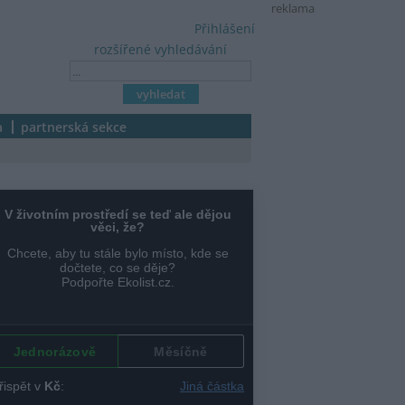
reklama
Přihlášení
rozšířené vyhledávání
a
partnerská sekce