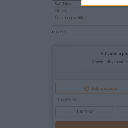
Švédsko
Finsko
Česká republika
reklama