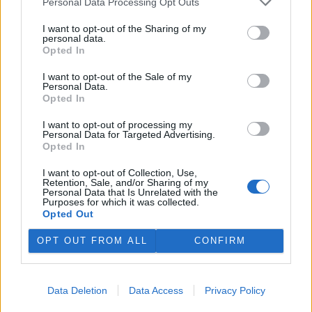
Personal Data Processing Opt Outs
I want to opt-out of the Sharing of my
personal data.
Opted In
I want to opt-out of the Sale of my
Personal Data.
Opted In
tisknout
poslat
I want to opt-out of processing my
Personal Data for Targeted Advertising.
Opted In
BEZK využívá agenturní zpravodajství ČTK, která si vyhrazuje
veškerá práva. Publikování nebo další šíření obsahu ze zdrojů ČTK
I want to opt-out of Collection, Use,
je výslovně zakázáno bez předchozího písemného souhlasu ze
Retention, Sale, and/or Sharing of my
strany ČTK.
Personal Data that Is Unrelated with the
Purposes for which it was collected.
Opted Out
Dále čtěte |
OPT OUT FROM ALL
CONFIRM
Ministerstvo životního
prostředí aktualizovalo
Národní akční plán adaptace
na změnu klimatu
Data Deletion
Data Access
Privacy Policy