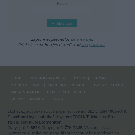
Heslo
Zapomněli jste heslo?
Změňte si je
.
Přihlásit se mohou jen ti, kteří se již
zaregistrovali
.
O NÁS
NOVINKY NA WEBU
INZERUJTE U NÁS
PODPOŘTE NÁS
PŘEBÍRÁNÍ OBSAHU
TIŠTĚNÝ EKOLIST
MAPA STRÁNEK
DEJTE O SOBĚ VĚDĚT
ZPRÁVY E-MAILEM
COOKIES
Ekolist.cz
je vydáván občanským sdružením
BEZK
. ISSN 1802-9019.
Za
webhosting
a
publikační systém TOOLKIT
děkujeme
Ecn
studiu
. Navštivte
Ecomonitor
.
Copyright ©
BEZK
. Copyright ©
ČTK
,
TASR
. Všechna práva
vyhrazena. Publikování nebo šíření obsahu je bez předchozího