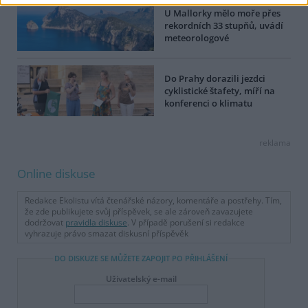
U Mallorky mělo moře přes
rekordních 33 stupňů, uvádí
meteorologové
Do Prahy dorazili jezdci
cyklistické štafety, míří na
konferenci o klimatu
reklama
Online diskuse
Redakce Ekolistu vítá čtenářské názory, komentáře a postřehy. Tím,
že zde publikujete svůj příspěvek, se ale zároveň zavazujete
dodržovat
pravidla diskuse
. V případě porušení si redakce
vyhrazuje právo smazat diskusní příspěvěk
DO DISKUZE SE MŮŽETE ZAPOJIT PO PŘIHLÁŠENÍ
Uživatelský e-mail