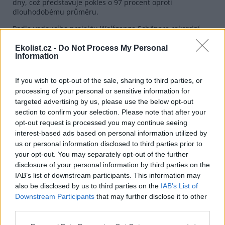
dny, což představuje pokles o 97 procent oproti
dlouhodobému průměru.
Podle vedoucího projektu Wolfganga Schönera rekordní
ztráty ledu a sněhu potvrzují, že změny kryosféry v
Rakousku se dále zrychlují. Kryosféra zahrnuje ledovce,
Ekolist.cz -
Do Not Process My Personal
Information
sněhovou pokrývku, permafrost i led na jezerech a
představuje důležitou součást klimatického systému.
If you wish to opt-out of the sale, sharing to third parties, or
reklama
processing of your personal or sensitive information for
targeted advertising by us, please use the below opt-out
section to confirm your selection. Please note that after your
opt-out request is processed you may continue seeing
interest-based ads based on personal information utilized by
us or personal information disclosed to third parties prior to
your opt-out. You may separately opt-out of the further
disclosure of your personal information by third parties on the
IAB’s list of downstream participants. This information may
also be disclosed by us to third parties on the
IAB’s List of
Downstream Participants
that may further disclose it to other
third parties.