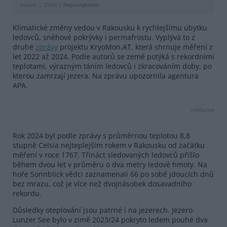
autora
Zdroj |
Depositphotos
Klimatické změny vedou v Rakousku k rychlejšímu úbytku
ledovců, sněhové pokrývky i permafrostu. Vyplývá to z
druhé
zprávy
projektu KryoMon.AT, která shrnuje měření z
let 2022 až 2024. Podle autorů se země potýká s rekordními
teplotami, výrazným táním ledovců i zkracováním doby, po
kterou zamrzají jezera. Na zprávu upozornila agentura
APA.
reklama
Rok 2024 byl podle zprávy s průměrnou teplotou 8,8
stupně Celsia nejteplejším rokem v Rakousku od začátku
měření v roce 1767. Třináct sledovaných ledovců přišlo
během dvou let v průměru o dva metry ledové hmoty. Na
hoře Sonnblick vědci zaznamenali 66 po sobě jdoucích dnů
bez mrazu, což je více než dvojnásobek dosavadního
rekordu.
Důsledky oteplování jsou patrné i na jezerech. Jezero
Lunzer See bylo v zimě 2023/24 pokryto ledem pouhé dva