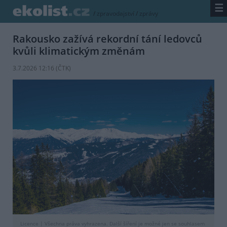
☰
/
zpravodajství
/
zprávy
Rakousko zažívá rekordní tání ledovců
kvůli klimatickým změnám
3.7.2026 12:16 (
ČTK
)
Licence |
Všechna práva vyhrazena. Další šíření je možné jen se souhlasem