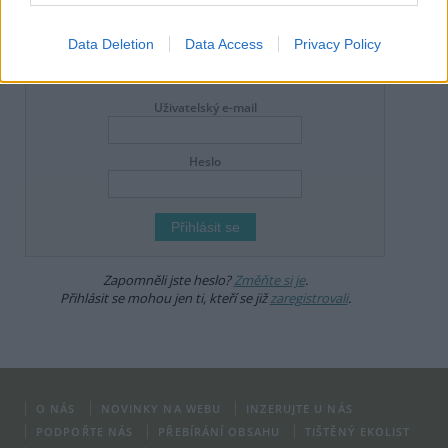
že zde publikujete svůj příspěvek, se ale zároveň zavazujete
dodržovat
pravidla diskuse
. V případě porušení si redakce
vyhrazuje právo smazat diskusní příspěvěk
Data Deletion
Data Access
Privacy Policy
DO DISKUZE SE MŮŽETE ZAPOJIT PO PŘIHLÁŠENÍ
Uživatelský e-mail
Heslo
Zapomněli jste heslo?
Změňte si je
.
Přihlásit se mohou jen ti, kteří se již
zaregistrovali
.
O NÁS
NOVINKY NA WEBU
INZERUJTE U NÁS
PODPOŘTE NÁS
PŘEBÍRÁNÍ OBSAHU
TIŠTĚNÝ EKOLIST