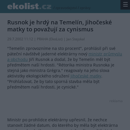
☰
/
zpravodajství
/
zprávy
Rusnok je hrdý na Temelín, Jihočeské
matky to považují za cynismus
29.7.2002 11:12 | PRAHA (EkoList) | Jan Stejskal
"Temelín zprovozníme na sto procent", prohlásil při své
páteční návštěvě jaderné elektrárny nový
ministr průmyslu
a obchodu
Jiří Rusnok a dodal, že by Temelín měl být
předmětem naší hrdosti. "Rétorika ministra Rusnoka je
stejná jako ministra Grégra," reagovaly na jeho slova
aktivistky ekologického sdružení
Jihočeské matky
.
"Prohlašovat, že by tato sporná stavba měla být
předmětem naší hrdosti, je cynické."
reklama
Ministr po prohlídce elektrárny upřesnil, že nechce
stanovit žádné datum, do kterého by měla být elektrárna