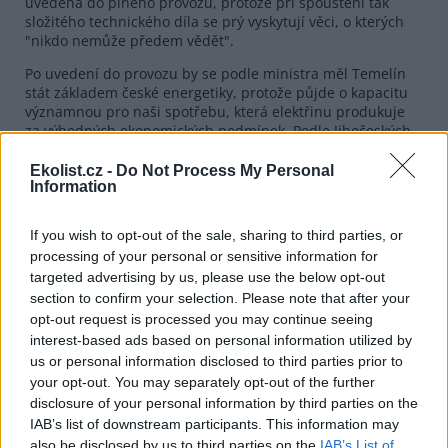
uvedena do plného provozu, protože při spouštění tak
složitého technického díla se prý vyskytují věci, o kterých
"nikdo nemůže předem vědět".
Po uvedení do provozu by se podle ministra měl Temelín
stát základem české energetiky, protože půjde o kapacitu
významnou pro naši spotřebu, která elektřinu produkuje
za výhodných ekonomických podmínek. Podle Jihočeských
matek ovšem Temelín takovou kapacitou být nemůže,
protože prý už dnes více než čtvrtinu své produkce vyváží.
Ekolist.cz -
Do Not Process My Personal
Information
"Výroba elektřiny v Temelíně je už dnes dražší než její
produkce v uhelných elektrárnách nebo v jaderné
elektrárně Dukovany," tvrdí Jihočeské matky.
If you wish to opt-out of the sale, sharing to third parties, or
processing of your personal or sensitive information for
reklama
targeted advertising by us, please use the below opt-out
section to confirm your selection. Please note that after your
opt-out request is processed you may continue seeing
interest-based ads based on personal information utilized by
us or personal information disclosed to third parties prior to
your opt-out. You may separately opt-out of the further
disclosure of your personal information by third parties on the
IAB’s list of downstream participants. This information may
also be disclosed by us to third parties on the
IAB’s List of