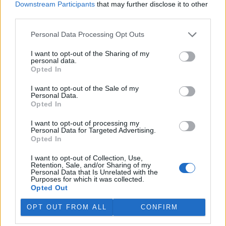
Downstream Participants
that may further disclose it to other
third parties.
Personal Data Processing Opt Outs
I want to opt-out of the Sharing of my
personal data.
Opted In
I want to opt-out of the Sale of my
Personal Data.
Opted In
I want to opt-out of processing my
Personal Data for Targeted Advertising.
Opted In
tisknout
poslat
I want to opt-out of Collection, Use,
Retention, Sale, and/or Sharing of my
reklama
Personal Data that Is Unrelated with the
Purposes for which it was collected.
Opted Out
Online diskuse
OPT OUT FROM ALL
CONFIRM
Redakce Ekolistu vítá čtenářské názory, komentáře a postřehy. Tím,
že zde publikujete svůj příspěvek, se ale zároveň zavazujete