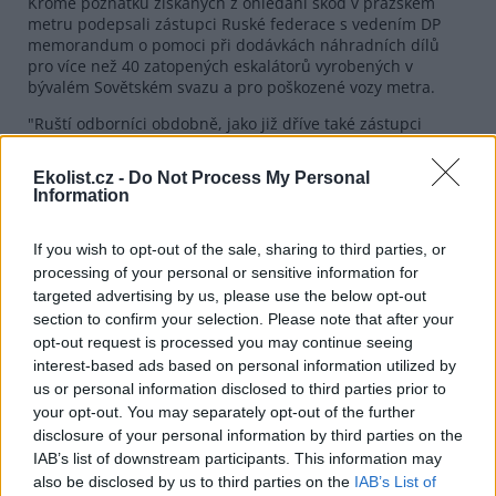
Kromě poznatků získaných z ohledání škod v pražském
metru podepsali zástupci Ruské federace s vedením DP
memorandum o pomoci při dodávkách náhradních dílů
pro více než 40 zatopených eskalátorů vyrobených v
bývalém Sovětském svazu a pro poškozené vozy metra.
"Ruští odborníci obdobně, jako již dříve také zástupci
Mezinárodní asociace veřejné dopravy UITP
, konstatovali,
že DP učinil maximum při ochraně zařízení metra před
Ekolist.cz -
Do Not Process My Personal
povodní," řekla Kuchařová. Exkurze do prostor poničeného
Information
pražského metra však podle Kuchařové prokázala nutnost
zabezpečení stanic proti průniku vody tlakovými uzávěry již
v nadzemní části, či nevhodnost soustředění veškerých
If you wish to opt-out of the sale, sharing to third parties, or
rozvodů do podzemních prostor.
processing of your personal or sensitive information for
targeted advertising by us, please use the below opt-out
section to confirm your selection. Please note that after your
reklama
opt-out request is processed you may continue seeing
interest-based ads based on personal information utilized by
us or personal information disclosed to third parties prior to
your opt-out. You may separately opt-out of the further
disclosure of your personal information by third parties on the
IAB’s list of downstream participants. This information may
also be disclosed by us to third parties on the
IAB’s List of