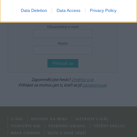
dodržovat
pravidla diskuse
. V případě porušení si redakce
vyhrazuje právo smazat diskusní příspěvěk
Data Deletion
Data Access
Privacy Policy
DO DISKUZE SE MŮŽETE ZAPOJIT PO PŘIHLÁŠENÍ
Uživatelský e-mail
Heslo
Zapomněli jste heslo?
Změňte si je
.
Přihlásit se mohou jen ti, kteří se již
zaregistrovali
.
O NÁS
NOVINKY NA WEBU
INZERUJTE U NÁS
PODPOŘTE NÁS
PŘEBÍRÁNÍ OBSAHU
TIŠTĚNÝ EKOLIST
MAPA STRÁNEK
DEJTE O SOBĚ VĚDĚT