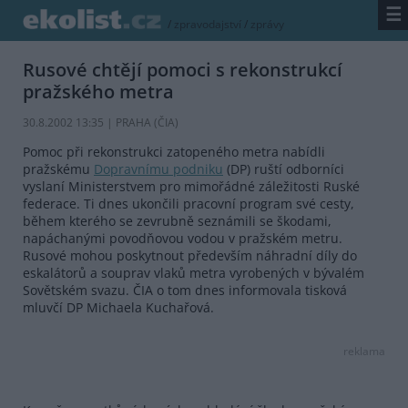
☰
/
zpravodajství
/
zprávy
Rusové chtějí pomoci s rekonstrukcí
pražského metra
30.8.2002 13:35 | PRAHA (
ČIA
)
Pomoc při rekonstrukci zatopeného metra nabídli
pražskému
Dopravnímu podniku
(DP) ruští odborníci
vyslaní Ministerstvem pro mimořádné záležitosti Ruské
federace. Ti dnes ukončili pracovní program své cesty,
během kterého se zevrubně seznámili se škodami,
napáchanými povodňovou vodou v pražském metru.
Rusové mohou poskytnout především náhradní díly do
eskalátorů a souprav vlaků metra vyrobených v bývalém
Sovětském svazu. ČIA o tom dnes informovala tisková
mluvčí DP Michaela Kuchařová.
reklama