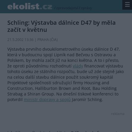
☰
/
zpravodajství
/
zprávy
Schling: Výstavba dálnice D47 by měla
začít v květnu
21.5.2002 13:36 | PRAHA (
ČIA
)
Výstavba prvního dvoukilometrového úseku dálnice D 47,
která v budoucnu spojí Lipník nad Bečvou s Ostravou a
Polskem, by mohla začít již na konci května. A to i přesto,
že oproti původnímu rozhodnutí
vlády
financovat výstavbu
tohoto úseku ze státního rozpočtu, bude už zde stejně jako
na celou další stavbu dálnice použit soukromý kapitál
Projektové společnosti sdružující firmy Housing and
Construction, Halliburton Brown and Root, Bau Holding
Strabag a Shiran Group. Na dnešní tiskové konferenci to
potvrdil
ministr dopravy a spojů
Jaromír Schling.
reklama