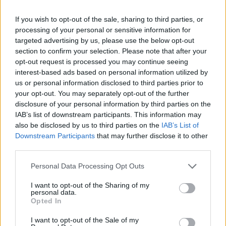
rychlostní komunikace R 48. "Kraj potřebuje obě tyto
komunikace, není jediný důvod stavět je proti sobě,"
zdůraznil ministr. Odmítl rovněž výtky, že vláda pro výběr
If you wish to opt-out of the sale, sharing to third parties, or
vhodného investora stavby dálnice nevypsala výběrové
processing of your personal or sensitive information for
řízení. "Prostě jsme v té době neuměli vypsat výběrové
targeted advertising by us, please use the below opt-out
řízení pro takový projekt a firma Housing and Construction
section to confirm your selection. Please note that after your
byla jediná, která předložila konkrétní nabídku," dodal
opt-out request is processed you may continue seeing
Schling.
interest-based ads based on personal information utilized by
us or personal information disclosed to third parties prior to
První úsek dálnice z Ostravy-Hrušova do Vrbice by měl být
dokončen v prosinci 2006, celá dálnice pak do pěti let od
your opt-out. You may separately opt-out of the further
podpisu smlouvy, tedy do roku 2007. Schling však již dnes
disclosure of your personal information by third parties on the
připustil velkou pravděpodobnost, že se nepodaří tento
IAB’s list of downstream participants. This information may
termín dodržet, a to zejména z důvodů očekávaných
also be disclosed by us to third parties on the
IAB’s List of
problémů s výkupem pozemků a zdlouhavých stavebních
Downstream Participants
that may further disclose it to other
řízení. Česká republika však začne dálnici splácet pět let po
third parties.
podpisu smlouvy a to bez ohledu na to, v jakém stupni
rozestavěnosti dálnice bude.
Personal Data Processing Opt Outs
reklama
I want to opt-out of the Sharing of my
personal data.
Opted In
I want to opt-out of the Sale of my