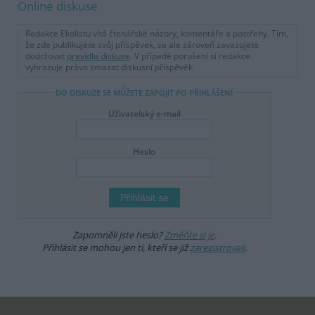
Online diskuse
Redakce Ekolistu vítá čtenářské názory, komentáře a postřehy. Tím,
že zde publikujete svůj příspěvek, se ale zároveň zavazujete
dodržovat
pravidla diskuse
. V případě porušení si redakce
vyhrazuje právo smazat diskusní příspěvěk
DO DISKUZE SE MŮŽETE ZAPOJIT PO PŘIHLÁŠENÍ
Uživatelský e-mail
Heslo
Zapomněli jste heslo?
Změňte si je
.
Přihlásit se mohou jen ti, kteří se již
zaregistrovali
.