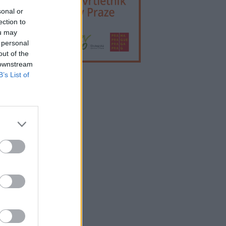
sonal or
ection to
ou may
 personal
out of the
 downstream
B’s List of
lama