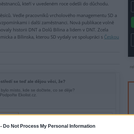
městnanců, kteří v uvedeném roce odešli do důchodu.
měsíců. Vedle pracovníků vrcholového managementu SD a
 vzpomínkami i další zaměstnanci. Nová publikace volně
novaly historii DNT a Dolů Bílina a lidem v DNT. Zcela
šimicka a Bílinska, kterou SD vydaly ve spolupráci s
Českou
re
 -
Do Not Process My Personal Information