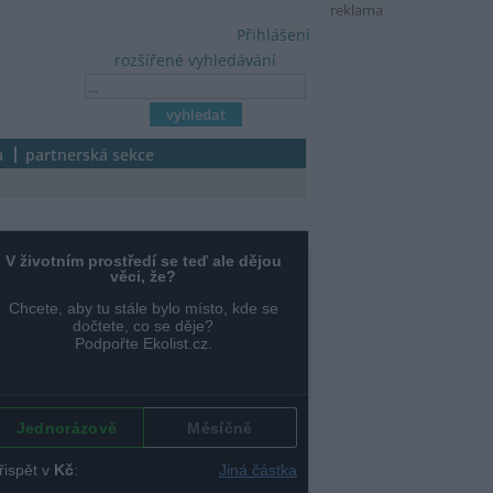
reklama
Přihlášení
rozšířené vyhledávání
a
partnerská sekce