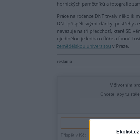
hornických pamětníků a fotografie za
Práce na ročence DNT trvaly několik 
DNT přispěli svými články, postřehy a
navazuje na tři předchozí, které SD vě
ojedinělou je kniha o flóře a fauně Tu
zemědělskou univerzitou
v Praze.
reklama
Ekolist.cz