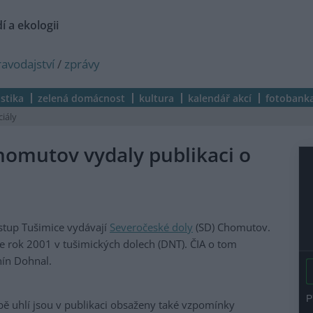
í a ekologii
ravodajství
/
zprávy
istika
zelená domácnost
kultura
kalendář akcí
fotobank
ciály
homutov vydaly publikaci o
stup Tušimice vydávají
Severočeské doly
(SD) Chomutov.
e rok 2001 v tušimických dolech (DNT). ČIA o tom
nín Dohnal.
žbě uhlí jsou v publikaci obsaženy také vzpomínky