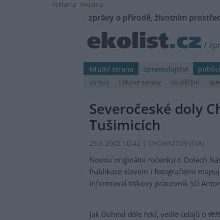
reklama
reklama
zprávy o přírodě, životním prostřed
/
zp
titulní strana
zpravodajství
public
zprávy
tiskové zprávy
co píší jiní
spe
Severočeské doly C
Tušimicích
25.5.2002 10:42 | CHOMUTOV (
ČIA
)
Novou originální ročenku o Dolech Ná
Publikace slovem i fotografiemi mapuj
informoval tiskový pracovník SD Anto
Jak Dohnal dále řekl, vedle údajů o tě