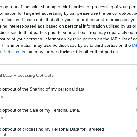
to opt-out of the sale, sharing to third parties, or processing of your per
formation for targeted advertising by us, please use the below opt-out s
r selection. Please note that after your opt-out request is processed y
eing interest-based ads based on personal information utilized by us or
disclosed to third parties prior to your opt-out. You may separately opt-
losure of your personal information by third parties on the IAB’s list of
. This information may also be disclosed by us to third parties on the
IA
Participants
that may further disclose it to other third parties.
rek
l Data Processing Opt Outs
o opt-out of the Sharing of my personal data.
ře a postřehy. Tím, že zde publikujete svůj příspěvek, se ale zároveň
In
dě porušení si redakce vyhrazuje právo smazat diskusní příspěvěk
ŘIHLÁŠENÍ
o opt-out of the Sale of my Personal Data.
In
to opt-out of processing my Personal Data for Targeted
ing.