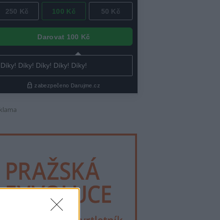
klama