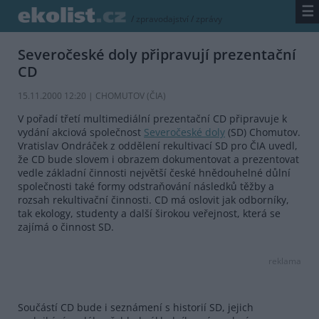
☰
/
zpravodajství
/
zprávy
Severočeské doly připravují prezentační
CD
15.11.2000 12:20 | CHOMUTOV (
ČIA
)
V pořadí třetí multimediální prezentační CD připravuje k
vydání akciová společnost
Severočeské doly
(SD) Chomutov.
Vratislav Ondráček z oddělení rekultivací SD pro ČIA uvedl,
že CD bude slovem i obrazem dokumentovat a prezentovat
vedle základní činnosti největší české hnědouhelné důlní
společnosti také formy odstraňování následků těžby a
rozsah rekultivační činnosti. CD má oslovit jak odborníky,
tak ekology, studenty a další širokou veřejnost, která se
zajímá o činnost SD.
reklama
Součástí CD bude i seznámení s historií SD, jejich