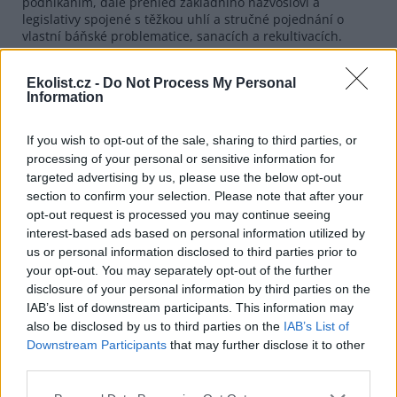
podnikáním, dále přehled základního názvosloví a
legislativy spojené s těžkou uhlí a stručné pojednání o
vlastní báňské problematice, sanacích a rekultivacích.
Na CD jsou na uvedená témata soustředěny poznatky
odborníků z
České zemědělské univerzity
, výzkumných
Ekolist.cz -
Do Not Process My Personal
Information
ústavů, archeologů, geologů a dalších odborníků.
If you wish to opt-out of the sale, sharing to third parties, or
reklama
processing of your personal or sensitive information for
targeted advertising by us, please use the below opt-out
section to confirm your selection. Please note that after your
opt-out request is processed you may continue seeing
interest-based ads based on personal information utilized by
us or personal information disclosed to third parties prior to
your opt-out. You may separately opt-out of the further
disclosure of your personal information by third parties on the
IAB’s list of downstream participants. This information may
also be disclosed by us to third parties on the
IAB’s List of
Downstream Participants
that may further disclose it to other
third parties.