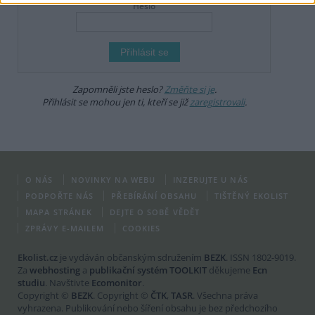
Heslo
Zapomněli jste heslo?
Změňte si je
.
Přihlásit se mohou jen ti, kteří se již
zaregistrovali
.
O NÁS
NOVINKY NA WEBU
INZERUJTE U NÁS
PODPOŘTE NÁS
PŘEBÍRÁNÍ OBSAHU
TIŠTĚNÝ EKOLIST
MAPA STRÁNEK
DEJTE O SOBĚ VĚDĚT
ZPRÁVY E-MAILEM
COOKIES
Ekolist.cz
je vydáván občanským sdružením
BEZK
. ISSN 1802-9019.
Za
webhosting
a
publikační systém TOOLKIT
děkujeme
Ecn
studiu
. Navštivte
Ecomonitor
.
Copyright ©
BEZK
. Copyright ©
ČTK
,
TASR
. Všechna práva
vyhrazena. Publikování nebo šíření obsahu je bez předchozího