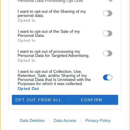
Personal Data Processing Opt Outs
I want to opt-out of the Sharing of my
personal data.
Opted In
I want to opt-out of the Sale of my
Personal Data.
Opted In
tisknout
poslat
I want to opt-out of processing my
Personal Data for Targeted Advertising.
reklama
Opted In
I want to opt-out of Collection, Use,
Online diskuse
Retention, Sale, and/or Sharing of my
Personal Data that Is Unrelated with the
Purposes for which it was collected.
Redakce Ekolistu vítá čtenářské názory, komentáře a postřehy. Tím,
že zde publikujete svůj příspěvek, se ale zároveň zavazujete
Opted Out
dodržovat
pravidla diskuse
. V případě porušení si redakce
vyhrazuje právo smazat diskusní příspěvěk
OPT OUT FROM ALL
CONFIRM
DO DISKUZE SE MŮŽETE ZAPOJIT PO PŘIHLÁŠENÍ
Uživatelský e-mail
Data Deletion
Data Access
Privacy Policy