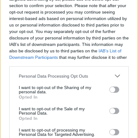
Na dotaz novinářů, zda jim situace v Prokopském údolí
section to confirm your selection. Please note that after your
připadá vážnější než situace ve Stromovce nebo ve Hvězdě,
opt-out request is processed you may continue seeing
zástupci SPDÚ odpověděli: "Přijde nám určitě vážnější,
protože toto je skalní step a ekosystém se tu vyvíjel 30 000
interest-based ads based on personal information utilized by
let. Obáváme se, že by nemusel přežít péči magistrátu pro
us or personal information disclosed to third parties prior to
další desetileté období, protože už loni se zde pálily ohně,
your opt-out. You may separately opt-out of the further
správně zpracovaný projekt na pasení ovcí nikdo
disclosure of your personal information by third parties on the
nedodržoval a ani jeden bod projektu nebyl organizátory
IAB’s list of downstream participants. This information may
dodržen tak, jak jim to projekt předepisoval." Situace je
also be disclosed by us to third parties on the
IAB’s List of
podle SPDÚ vážnější i proto, že nejzávažnější poničení jsou
Downstream Participants
that may further disclose it to other
dílem odboru životního prostředí magistrátu, tedy těch, co
third parties.
jsou placeni za to, aby území chránili. "Postavili nám cesty,
o které jsme nestáli, z našich daní zaplatili pokutu a teď v
Personal Data Processing Opt Outs
tom budou pokračovat," dodali lidé z SPDÚ. Oni sami by
rádi do posuzováni péče o rezervaci vtáhli odborníky, aby
I want to opt-out of the Sharing of my
věc nebyla posuzována jen z úřednického hlediska, ale i
personal data.
odborného.
Opted In
Josef Matoušek dále řekl, že s magistrátem má i dobré
I want to opt-out of the Sale of my
zkušenosti, už v minulosti se dohodli na společných akcí, v
Personal Data.
současnosti se dohodli na sázení jedenácti lip v jednom
Opted In
prořídlém stromořadí, ale že péče o přírodní park není
vůbec doceněna.
I want to opt-out of processing my
Personal Data for Targeted Advertising.