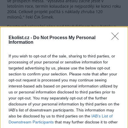
ve prospěch města. "Výstavba areálu začne ještě v
letošním roce, termín kolaudace je nejpozději ke konci roku
2004. Celkově projekt počítá s náklady zhruba 120
milionů," řekl ČIA Šimek.
Sportovně relaxační zóna pod Medvědínem by v hotelu a
šesti penzionech měla nabídnout zhruba 200 lůžek. V
aquacentru s celoročním provozem nebudou chybět
Ekolist.cz -
Do Not Process My Personal
Information
tradiční atrakce jako tobogán, chrliče vody, vířivky a další.
Součástí budou i doplňkové služby jako masáže, sauna či
solárium.
If you wish to opt-out of the sale, sharing to third parties, or
processing of your personal or sensitive information for
reklama
targeted advertising by us, please use the below opt-out
section to confirm your selection. Please note that after your
opt-out request is processed you may continue seeing
interest-based ads based on personal information utilized by
us or personal information disclosed to third parties prior to
your opt-out. You may separately opt-out of the further
disclosure of your personal information by third parties on the
IAB’s list of downstream participants. This information may
also be disclosed by us to third parties on the
IAB’s List of
Downstream Participants
that may further disclose it to other