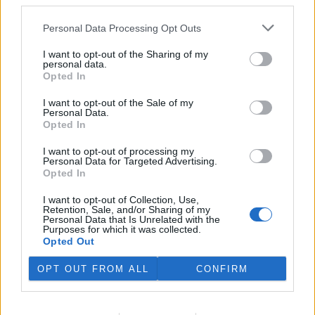
third parties.
Personal Data Processing Opt Outs
I want to opt-out of the Sharing of my
personal data.
Opted In
I want to opt-out of the Sale of my
Personal Data.
Opted In
I want to opt-out of processing my
Personal Data for Targeted Advertising.
tisknout
poslat
Opted In
reklama
I want to opt-out of Collection, Use,
Retention, Sale, and/or Sharing of my
Personal Data that Is Unrelated with the
Online diskuse
Purposes for which it was collected.
Opted Out
Redakce Ekolistu vítá čtenářské názory, komentáře a postřehy. Tím,
že zde publikujete svůj příspěvek, se ale zároveň zavazujete
OPT OUT FROM ALL
CONFIRM
dodržovat
pravidla diskuse
. V případě porušení si redakce
vyhrazuje právo smazat diskusní příspěvěk