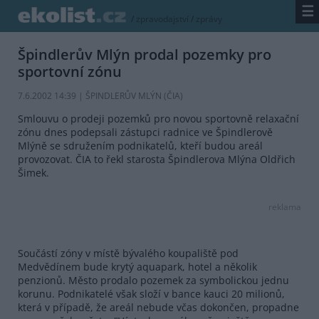
☰
/
zpravodajství
/
zprávy
Špindlerův Mlýn prodal pozemky pro
sportovní zónu
7.6.2002 14:39 | ŠPINDLERŮV MLÝN (
ČIA
)
Smlouvu o prodeji pozemků pro novou sportovně relaxační
zónu dnes podepsali zástupci radnice ve Špindlerově
Mlýně se sdružením podnikatelů, kteří budou areál
provozovat. ČIA to řekl starosta Špindlerova Mlýna Oldřich
Šimek.
reklama
Součástí zóny v místě bývalého koupaliště pod
Medvědínem bude krytý aquapark, hotel a několik
penzionů. Město prodalo pozemek za symbolickou jednu
korunu. Podnikatelé však složí v bance kauci 20 milionů,
která v případě, že areál nebude včas dokončen, propadne