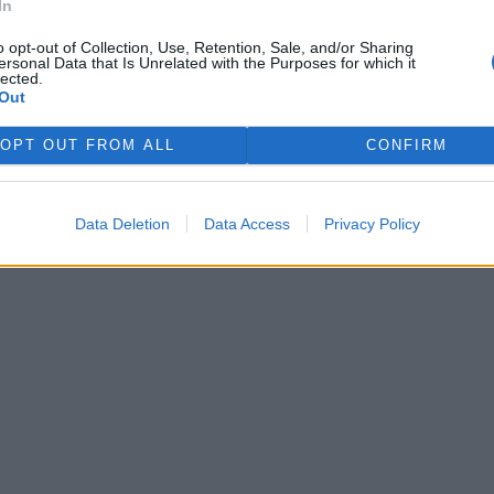
In
ŘIHLÁŠENÍ
o opt-out of Collection, Use, Retention, Sale, and/or Sharing
ersonal Data that Is Unrelated with the Purposes for which it
lected.
Out
OPT OUT FROM ALL
CONFIRM
 si je
.
Data Deletion
Data Access
Privacy Policy
zaregistrovali
.