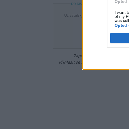
Opted 
DO DISKUZE SE MŮŽETE ZAPOJIT PO P
I want t
Uživatelský e-mail
of my P
was col
Opted 
Heslo
Zapomněli jste heslo?
Změňte
Přihlásit se mohou jen ti, kteří se již