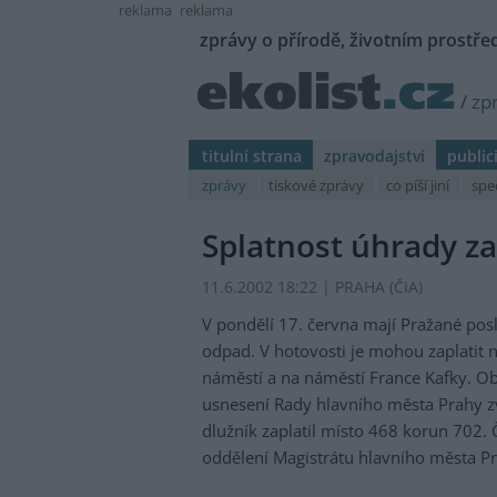
reklama
reklama
zprávy o přírodě, životním prostřed
/
zp
titulní strana
zpravodajství
public
zprávy
tiskové zprávy
co píší jiní
spe
Splatnost úhrady za
11.6.2002 18:22 | PRAHA (
ČIA
)
V pondělí 17. června mají Pražané posl
odpad. V hotovosti je mohou zaplatit 
náměstí a na náměstí France Kafky. O
usnesení Rady hlavního města Prahy z
dlužník zaplatil místo 468 korun 702.
oddělení Magistrátu hlavního města P