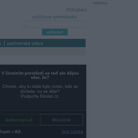
reklama
Přihlášení
rozšířené vyhledávání
a
partnerská sekce