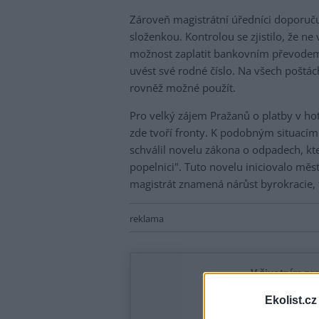
Zároveň magistrátní úředníci doporuč
složenkou. Kontrolou se zjistilo, že ne
možnost zaplatit bankovním převodem
uvést své rodné číslo. Na všech poštác
rovněž možné použít.
Pro velký zájem Pražanů o platby v hot
zde tvoří fronty. K podobným situacím
schválil novelu zákona o odpadech, kt
popelnici". Tuto novelu iniciovalo měs
magistrát znamená nárůst byrokracie, 
reklama
Ekolist.cz