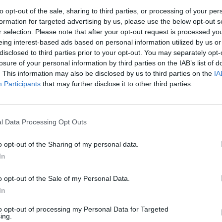
to opt-out of the sale, sharing to third parties, or processing of your per
formation for targeted advertising by us, please use the below opt-out s
r selection. Please note that after your opt-out request is processed y
eing interest-based ads based on personal information utilized by us or
disclosed to third parties prior to your opt-out. You may separately opt-
losure of your personal information by third parties on the IAB’s list of
. This information may also be disclosed by us to third parties on the
IA
Participants
that may further disclose it to other third parties.
rek
l Data Processing Opt Outs
o opt-out of the Sharing of my personal data.
In
o opt-out of the Sale of my Personal Data.
In
ře a postřehy. Tím, že zde publikujete svůj příspěvek, se ale zároveň
to opt-out of processing my Personal Data for Targeted
dě porušení si redakce vyhrazuje právo smazat diskusní příspěvěk
ing.