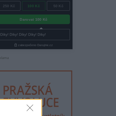
klama