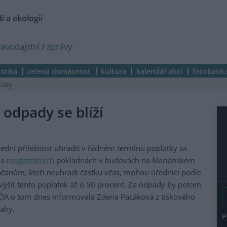
í a ekologii
ravodajství
/
zprávy
istika
zelená domácnost
kultura
kalendář akcí
fotobank
ciály
 odpady se blíží
ední příležitost uhradit v řádném termínu poplatky za
na
magistrátních
pokladnách v budovách na Mariánském
bčanům, kteří neuhradí částku včas, mohou úředníci podle
výšit tento poplatek až o 50 procent. Za odpady by potom
 ČIA o tom dnes informovala Zdena Pacáková z tiskového
rahy.