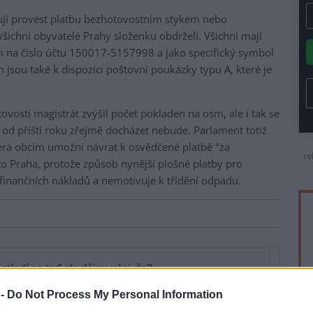
ují provést platbu bezhotovostním stykem nebo
 všichni obyvatelé Prahy složenku obdrželi. Všichni mají
 na číslo účtu 150017-5157998 a jako specifický symbol
h jsou také k dispozici poštovní poukázky typu A, které je
ovosti magistrát zvýšil počet pokladen na osm, ale i tak se
 od příští roku zřejmě docházet nebude. Parlament totiž
erá obcím umožní návrat k osvědčené platbě "za
re
to Praha, protože způsob nynější plošné platby pro
finančních nákladů a nemotivuje k třídění odpadu.
 -
Do Not Process My Personal Information