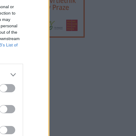
sonal or
ection to
ou may
 personal
out of the
 downstream
B’s List of
lama