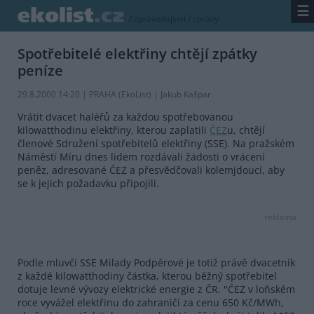
☰
/
zpravodajství
/
zprávy
Spotřebitelé elektřiny chtějí zpátky
peníze
29.8.2000 14:20 | PRAHA (EkoList) | Jakub Kašpar
Vrátit dvacet haléřů za každou spotřebovanou
kilowatthodinu elektřiny, kterou zaplatili
ČEZ
u, chtějí
členové Sdružení spotřebitelů elektřiny (SSE). Na pražském
Náměstí Míru dnes lidem rozdávali žádosti o vrácení
peněz, adresované ČEZ a přesvědčovali kolemjdoucí, aby
se k jejich požadavku připojili.
reklama
Podle mluvčí SSE Milady Podpěrové je totiž právě dvacetník
z každé kilowatthodiny částka, kterou běžný spotřebitel
dotuje levné vývozy elektrické energie z ČR. "ČEZ v loňském
roce vyvážel elektřinu do zahraničí za cenu 650 Kč/MWh,