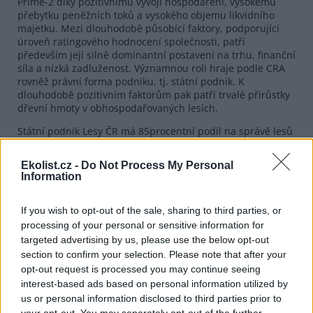
Prime-2 díky pozitivnímu vývoji hospodaření, vysokému
přebytku peněžních toků a vysokého objemu likvidního
majetku. Mezi dlouhodobě působící faktory, podporující
úroveň ratingového hodnocení společnosti, patří
především její silně dominantní postavení na trhu, finanční
síla a nízká zadluženost. Významnou roli hraje podle CRA
rovněž právní forma podniku, tj. státní podnik. K
dlouhodobě pozitivním faktorům pak patří trvalé přírůstky
dřevní hmoty v obhospodařovaných lesích.
Státní podnik Lesy ČR má 85procentní podíl na správě lesů
v majetku státu a jeho zakladatelem je
ministerstvo
zemědělství
. Podnik má funkci odborného lesního
Ekolist.cz -
Do Not Process My Personal
hospodáře, který řídí hospodaření s lesním majetkem.
Information
Prodej surového dřeva představuje zhruba 80 procent
celkových tržeb společnosti. V loňském roce činily výnosy z
této činnosti více než 4,5 miliardy Kč. Hodnota finančního
If you wish to opt-out of the sale, sharing to third parties, or
majetku podniku přitom představovala 2,3 miliardy korun,
processing of your personal or sensitive information for
z čehož 2,2 miliardy Kč připadly na krátkodobý finanční
targeted advertising by us, please use the below opt-out
majetek. Podnik podle CRA ukládá volné peníze do
section to confirm your selection. Please note that after your
depozitních směnek, pokladničních poukázek a dalších
opt-out request is processed you may continue seeing
instrumentů.
interest-based ads based on personal information utilized by
us or personal information disclosed to third parties prior to
reklama
your opt-out. You may separately opt-out of the further