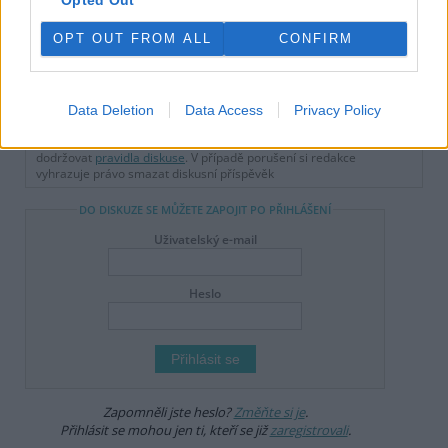
OPT OUT FROM ALL
CONFIRM
reklama
Online diskuse
Data Deletion
Data Access
Privacy Policy
Redakce Ekolistu vítá čtenářské názory, komentáře a postřehy. Tím,
že zde publikujete svůj příspěvek, se ale zároveň zavazujete
dodržovat
pravidla diskuse
. V případě porušení si redakce
vyhrazuje právo smazat diskusní příspěvěk
DO DISKUZE SE MŮŽETE ZAPOJIT PO PŘIHLÁŠENÍ
Uživatelský e-mail
Heslo
Zapomněli jste heslo?
Změňte si je
.
Přihlásit se mohou jen ti, kteří se již
zaregistrovali
.