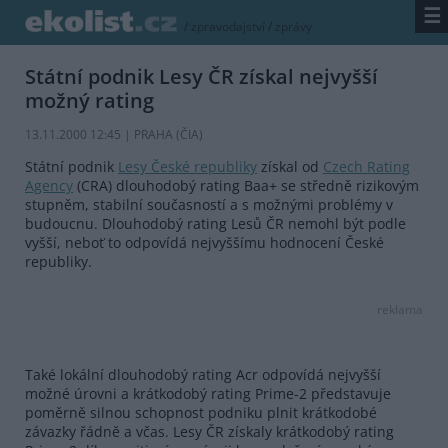
☰
/
zpravodajství
/
zprávy
Státní podnik Lesy ČR získal nejvyšší
možný rating
13.11.2000 12:45 | PRAHA (
ČIA
)
Státní podnik
Lesy České republiky
získal od
Czech Rating
Agency
(CRA) dlouhodobý rating Baa+ se středně rizikovým
stupněm, stabilní současností a s možnými problémy v
budoucnu. Dlouhodobý rating Lesů ČR nemohl být podle
vyšší, neboť to odpovídá nejvyššímu hodnocení České
republiky.
reklama
Také lokální dlouhodobý rating Acr odpovídá nejvyšší
možné úrovni a krátkodobý rating Prime-2 představuje
poměrně silnou schopnost podniku plnit krátkodobé
závazky řádně a včas. Lesy ČR získaly krátkodobý rating