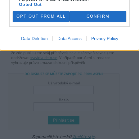
Opted Out
tisknout
poslat
OPT OUT FROM ALL
CONFIRM
reklama
Online diskuse
Data Deletion
Data Access
Privacy Policy
Redakce Ekolistu vítá čtenářské názory, komentáře a postřehy. Tím,
že zde publikujete svůj příspěvek, se ale zároveň zavazujete
dodržovat
pravidla diskuse
. V případě porušení si redakce
vyhrazuje právo smazat diskusní příspěvěk
DO DISKUZE SE MŮŽETE ZAPOJIT PO PŘIHLÁŠENÍ
Uživatelský e-mail
Heslo
Zapomněli jste heslo?
Změňte si je
.