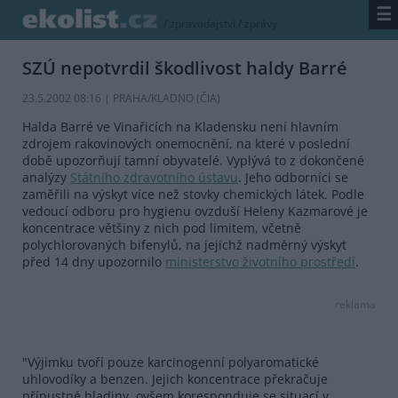
☰
/
zpravodajství
/
zprávy
SZÚ nepotvrdil škodlivost haldy Barré
23.5.2002 08:16 | PRAHA/KLADNO (
ČIA
)
Halda Barré ve Vinařicích na Kladensku není hlavním
zdrojem rakovinových onemocnění, na které v poslední
době upozorňují tamní obyvatelé. Vyplývá to z dokončené
analýzy
Státního zdravotního ústavu
. Jeho odborníci se
zaměřili na výskyt více než stovky chemických látek. Podle
vedoucí odboru pro hygienu ovzduší Heleny Kazmarové je
koncentrace většiny z nich pod limitem, včetně
polychlorovaných bifenylů, na jejichž nadměrný výskyt
před 14 dny upozornilo
ministerstvo životního prostředí
.
reklama
"Výjimku tvoří pouze karcinogenní polyaromatické
uhlovodíky a benzen. Jejich koncentrace překračuje
přípustné hladiny, ovšem koresponduje se situací v