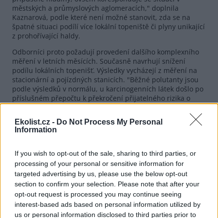
městských a průmyslových aglomeracích," doplnila
Kaznarová, podle které není možné stanovit, zda se na
špatné situaci podílí více lokální topeniště či plyny unikající
z prohořívající haldy.
Odborníci proto požadují provedení dalšího komplexního
měření v letních měsících. Současně navrhují snížení
podílu lokálních topenišť. Výsledky vycházejí z měření na
stacionární a pojízdných stanicích. "Běžné polutanty jsou
podle výsledků v normálu, u karcinogenních látek došlo po
příslušném přepočtu k překročení přijatelného rizika o
stonásobek daného koeficientu a v okružních stanicích
okolo haldy o desetinásobek," potvrdila už dříve mluvčí
Ekolist.cz -
Do Not Process My Personal
ministerstva životního prostředí Rita Gabrielová.
Information
Na problémy v okolí hlušinového valu na hranici Vinařic a
Kladna upozornili lidé v souvislosti s osmi výskyty rakoviny
If you wish to opt-out of the sale, sharing to third parties, or
v posledních dvou letech včetně tří případů úmrtí na tuto
processing of your personal or sensitive information for
nemoc. "Mezi nemocnými jsou i případy rakoviny krku a
targeted advertising by us, please use the below opt-out
hrtanu. Proto jsme chtěli prověřit, zda rakovina nemá
section to confirm your selection. Please note that after your
souvislost s haldou Barré," vysvětlila jedna z obyvatelek
opt-out request is processed you may continue seeing
postižené lokality Šárka Tučková, podle které stále dochází
interest-based ads based on personal information utilized by
k prohořívání hlušiny z okolních dolů.
us or personal information disclosed to third parties prior to