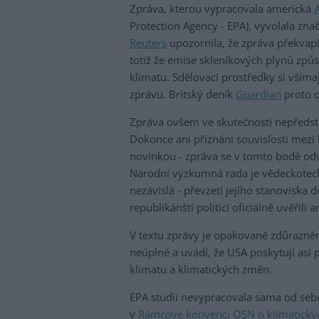
Zpráva, kterou vypracovala americká
Protection Agency - EPA), vyvolala zn
Reuters
upozornila, že zpráva překvapi
totiž že emise skleníkových plynů způ
klimatu. Sdělovací prostředky si všíma
zprávu. Britský deník
Guardian
proto o
Zpráva ovšem ve skutečnosti nepředst
Dokonce ani přiznání souvislosti mezi
novinkou - zpráva se v tomto bodě od
Národní výzkumná rada je vědeckotech
nezávislá - převzetí jejího stanoviska 
republikánští politici oficiálně uvěřil
V textu zprávy je opakovaně zdůrazně
neúplné a uvádí, že USA poskytují asi
klimatu a klimatických změn.
EPA studii nevypracovala sama od sebe,
v
Rámcové konvenci OSN o klimatick