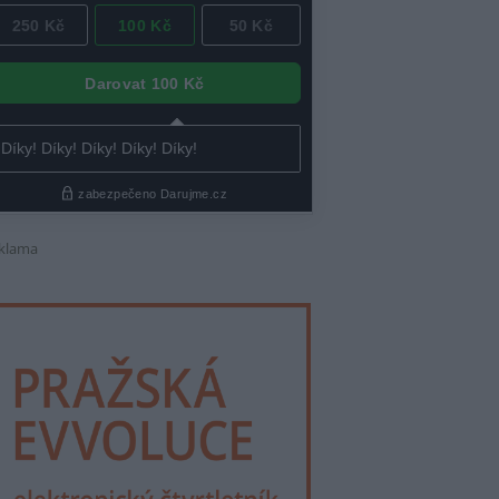
klama