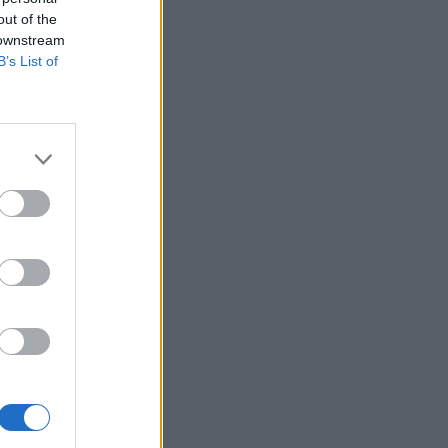
out of the
 downstream
B’s List of