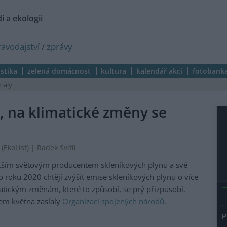
í a ekologii
ravodajství
/
zprávy
istika
zelená domácnost
kultura
kalendář akcí
fotobank
ciály
, na klimatické změny se
koList) | Radek Svítil
větším světovým producentem skleníkových plynů a své
Do roku 2020 chtějí zvýšit emise skleníkových plynů o více
atickým změnám, které to způsobí, se prý přizpůsobí.
em května zaslaly
Organizaci spojených národů
.