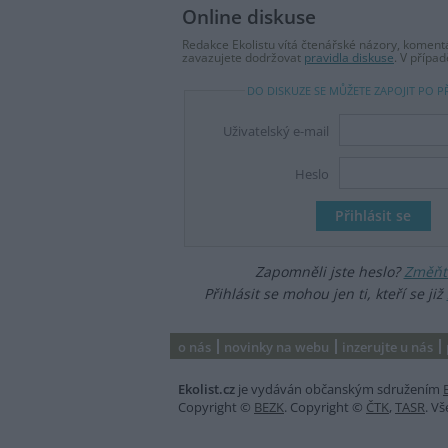
Online diskuse
Redakce Ekolistu vítá čtenářské názory, komentá
zavazujete dodržovat
pravidla diskuse
. V přípa
DO DISKUZE SE MŮŽETE ZAPOJIT PO P
Uživatelský e-mail
Heslo
Zapomněli jste heslo?
Změňte
Přihlásit se mohou jen ti, kteří se již
o nás
novinky na webu
inzerujte u nás
Ekolist.cz
je vydáván občanským sdružením
Copyright ©
BEZK
. Copyright ©
ČTK
,
TASR
. V