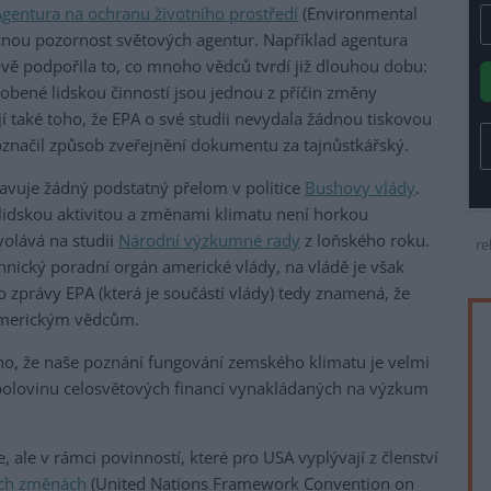
Agentura na ochranu životního prostředí
(Environmental
ačnou pozornost světových agentur. Například agentura
vě podpořila to, co mnoho vědců tvrdí již dlouhou dobu:
sobené lidskou činností jsou jednou z příčin změny
jí také toho, že EPA o své studii nevydala žádnou tiskovou
značil způsob zveřejnění dokumentu za tajnůstkářský.
avuje žádný podstatný přelom v politice
Bushovy vlády
.
 lidskou aktivitou a změnami klimatu není horkou
volává na studii
Národní výzkumné rady
z loňského roku.
re
nický poradní orgán americké vlády, na vládě je však
do zprávy EPA (která je součástí vlády) tedy znamená, že
i americkým vědcům.
no, že naše poznání fungování zemského klimatu je velmi
 polovinu celosvětových financí vynakládaných na výzkum
 ale v rámci povinností, které pro USA vyplývají z členství
ých změnách
(United Nations Framework Convention on