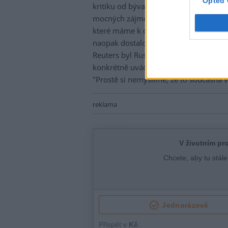
Opted 
kritiku od bývalého viceprezidenta USA
mocných zájmových skupin, které řídí 
které máme k dispozici, americký prez
naopak dostalo výslovné kritiky od p
Reuters byl Russel Jones, ekonom z
Am
konkrétně uvádí, jaké následky by glo
"Prostě si nemyslíme, že to současná vě
reklama