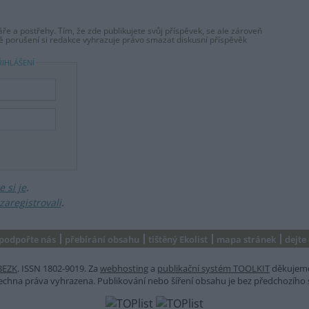
ře a postřehy. Tím, že zde publikujete svůj příspěvek, se ale zároveň
dě porušení si redakce vyhrazuje právo smazat diskusní příspěvěk
ŘIHLÁŠENÍ
 si je
.
zaregistrovali
.
podpořte nás
přebírání obsahu
tištěný Ekolist
mapa stránek
dejte
BEZK
. ISSN 1802-9019. Za
webhosting
a
publikační systém TOOLKIT
děkujem
šechna práva vyhrazena. Publikování nebo šíření obsahu je bez předchozího 