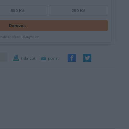
tisknout
poslat