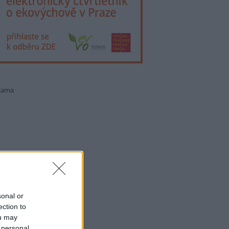
lama
sonal or
ection to
ou may
 personal