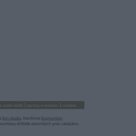
 o sobě vědět
zprávy e-mailem
cookies
e
Ecn studiu
. Navštivte
Ecomonitor
.
souhlasu držitele autorských práv zakázáno.