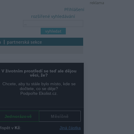
reklama
Přihlášení
rozšířené vyhledávání
a
partnerská sekce