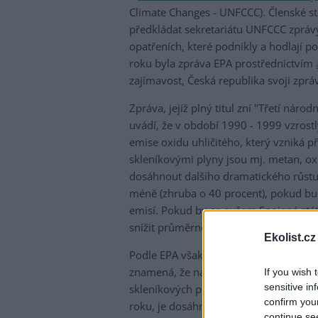
Climate Changes - UNFCCC). Členské stá
předkládat sekretariátu UNFCCC zprávy
opatřeních, které podnikly a hodlají 
roku byla zpráva EPA prostřednictvím
zajímavost, Česká republika svoji zpr
Zpráva, jejíž plný titul zní "Třetí nár
uvádí, že v období 1990 - 1999 vzrost
emise oxidu uhličitého, který vzniká př
skleníkovými plyny jsou mj. metan, ox
dosáhnout dalšího dramatického růstu 
méně (zhruba o 40 procent), pokud bu
emisí. Pokud by se ovšem Spojené stát
snížit průměrné roční emise za období
Ekolist.cz
Podle EPA však USA chtějí snížit "inte
znamená, že na jednotku amerického
If you wish 
sensitive in
skleníkových plynů. Cílem nové iniciat
confirm you
roku, je dosáhnout během deseti let p
continue se