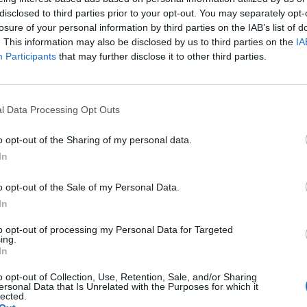
 skleníkových plynů na jednotku HDP o 17 procent a i bez
disclosed to third parties prior to your opt-out. You may separately opt-
ího desetiletí mělo klesnout o dalších 14 procent.
losure of your personal information by third parties on the IAB’s list of
. This information may also be disclosed by us to third parties on the
IA
í, že klimatické změny nepříjemně postihnou USA. Průměrné
Participants
that may further disclose it to other third parties.
 stupňů Celsia. Mezi nejohroženější ekosystémy patří podle
ch, které patrně v některých oblastech zcela zmizí. Lesy na
nají velké změny ve druhovém složení. Téměř všechny
l Data Processing Opt Outs
ěkteré i záplavami a zhoršením kvality vody.
 oblasti a tání dříve věčně zmrzlé půdy způsobí vážné
o opt-out of the Sharing of my personal data.
í obyvatel, které bude ohroženo jak novými nemocemi,
In
o, povodně, bouře), mají být podle zprávy
o opt-out of the Sale of my Personal Data.
řeními - jak zpráva doslova uvádí "od systémů úpravy
In
meričané se o výsledky svých výzkumů v oblasti adaptace
s dalšími zeměmi, což má být podle zprávy obzvlášť
to opt-out of processing my Personal Data for Targeted
ing.
In
rzi vyjádření prezidenta Bushe. Když se ho novináři 4.
o opt-out of Collection, Use, Retention, Sale, and/or Sharing
ávě, označil ji za produkt vládní "byrokracie" a zdůraznil,
ersonal Data that Is Unrelated with the Purposes for which it
lected.
stoj ke Kjótskému protokolu. Za tento svůj přístup sklidil