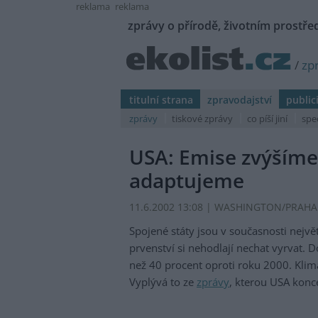
reklama
reklama
zprávy o přírodě, životním prostřed
/
zp
titulní strana
zpravodajství
public
zprávy
tiskové zprávy
co píší jiní
spe
USA: Emise zvýšíme
adaptujeme
11.6.2002 13:08 | WASHINGTON/PRAHA (E
Spojené státy jsou v současnosti nej
prvenství si nehodlají nechat vyrvat. 
než 40 procent oproti roku 2000. Klim
Vyplývá to ze
zprávy
, kterou USA konc