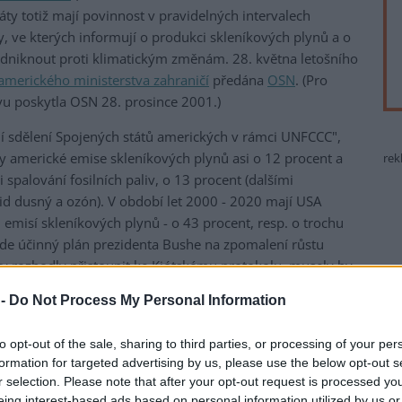
ty totiž mají povinnost v pravidelných intervalech
, ve kterých informují o produkci skleníkových plynů a o
podniknout proti klimatickým změnám. 28. května letošního
amerického ministerstva zahraničí
předána
OSN
. (Pro
ávu poskytla OSN 28. prosince 2001.)
odní sdělení Spojených států amerických v rámci UNFCCC",
ly americké emise skleníkových plynů asi o 12 procent a
rek
i spalování fosilních paliv, o 13 procent (dalšími
id dusný a ozón). V období let 2000 - 2020 mají USA
emisí skleníkových plynů - o 43 procent, resp. o trochu
de účinný plán prezidenta Bushe na zpomalení růstu
y rozhodly přistoupit ke Kjótskému protokolu, musely by
 2008 - 2012 o 7 procent oproti roku 1990.
 -
Do Not Process My Personal Information
nzitu skleníkových plynů" v rámci americké ekonomiky. To
 hrubého domácího produktu (HDP) bude emitováno méně
to opt-out of the sale, sharing to third parties, or processing of your per
formation for targeted advertising by us, please use the below opt-out s
ivy, kterou prezident Bush oznámil v únoru letošního
r selection. Please note that after your opt-out request is processed y
oklesu výše zmíněné intenzity o 18 procent. Přitom za
eing interest-based ads based on personal information utilized by us or