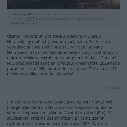
Letecký pohled na Spolanu v Neratovicích a Libiši
Licence |
Některá práva vyhrazena
Foto |
Hynek Moravec /
Wikimedia Commons
Územní rozhodnutí pro stavbu spalovny v Libiši u
Neratovic by mohlo být vydáno začátkem příštího roku.
Vybudovat ji chce společnost FCC v areálu Spolany
Neratovice, a to místo aktuálně nevyužívaných zchátralých
objektů. Veškerou vyrobenou energii má dodávat Spolaně.
FCC předpokládá zahájení provozu koncem roku 2029 nebo
počátkem roku 2030, odpověděla na dotaz ČTK mluvčí FCC
Česká republika Kristina Jakubcová.
reklama
Projekt na zařízení označované jako PECeN (Průmyslové
Energetické Centrum Neratovice) má vydané souhlasné
stanovisko posouzení vlivu na životní prostředí (EIA). "V
současnosti probíhá územní řízení, přičemž územní
rozhodnutí očekáváme počátkem roku 2025. Zároveň