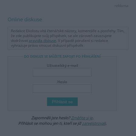
reklama
Online diskuse
Redakce Ekolistu vítá čtenářské názory, komentáře a postřehy. Tím,
že zde publikujete svůj příspěvek, se ale zároveň zavazujete
dodržovat
pravidla diskuse
. V případě porušení si redakce
vyhrazuje právo smazat diskusní příspěvěk
DO DISKUZE SE MŮŽETE ZAPOJIT PO PŘIHLÁŠENÍ
Uživatelský e-mail
Heslo
Zapomněli jste heslo?
Změňte si je
.
Přihlásit se mohou jen ti, kteří se již
zaregistrovali
.