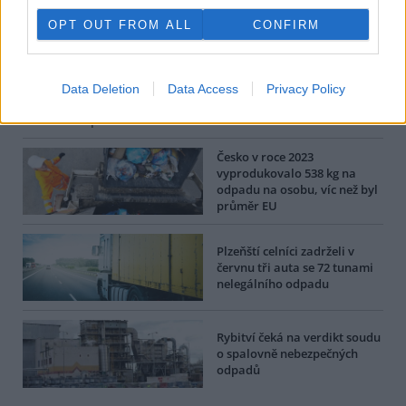
OPT OUT FROM ALL
CONFIRM
BEZK využívá agenturní zpravodajství ČTK, která si vyhrazuje
veškerá práva. Publikování nebo další šíření obsahu ze zdrojů ČTK
je výslovně zakázáno bez předchozího písemného souhlasu ze
strany ČTK.
Data Deletion
Data Access
Privacy Policy
Dále čtěte |
Česko v roce 2023
vyprodukovalo 538 kg na
odpadu na osobu, víc než byl
průměr EU
Plzeňští celníci zadrželi v
červnu tři auta se 72 tunami
nelegálního odpadu
Rybitví čeká na verdikt soudu
o spalovně nebezpečných
odpadů