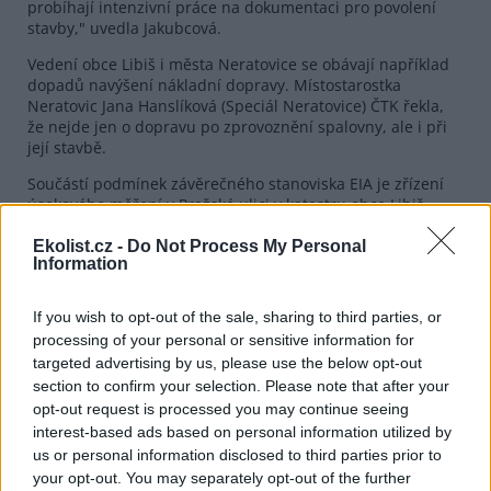
probíhají intenzivní práce na dokumentaci pro povolení
stavby," uvedla Jakubcová.
Vedení obce Libiš i města Neratovice se obávají například
dopadů navýšení nákladní dopravy. Místostarostka
Neratovic Jana Hanslíková (Speciál Neratovice) ČTK řekla,
že nejde jen o dopravu po zprovoznění spalovny, ale i při
její stavbě.
Součástí podmínek závěrečného stanoviska EIA je zřízení
úsekového měření v Pražské ulici v katastru obce Libiš.
Opatření má udělat na své náklady FCC, jeho cílem je lepší
dodržování maximální povolené rychlosti a tím i snížení
Ekolist.cz -
Do Not Process My Personal
Information
hlukové úrovně z dopravy. "Platí také náš závazek, že
pomocí provozně-organizačních opatření bude doprava do
PECeN přes obec Libiš vedena pouze po komunikaci
If you wish to opt-out of the sale, sharing to third parties, or
Spojovací, což je speciální příjezdová silnice pro areál
processing of your personal or sensitive information for
Spolana," doplnila mluvčí.
targeted advertising by us, please use the below opt-out
Kapacita spalovny má činit 160 000 tun odpadů za rok.
section to confirm your selection. Please note that after your
Výroba tepla ve spalovně umožní podle investora nahradit
opt-out request is processed you may continue seeing
většinu páry, kterou nyní Spolana vyrábí ze zemního plynu.
interest-based ads based on personal information utilized by
us or personal information disclosed to third parties prior to
your opt-out. You may separately opt-out of the further
reklama