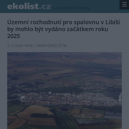
☰
/
zpravodajství
/
zprávy
Územní rozhodnutí pro spalovnu v Libiši
by mohlo být vydáno začátkem roku
2025
3.12.2024 18:48 | NERATOVICE (
ČTK
)