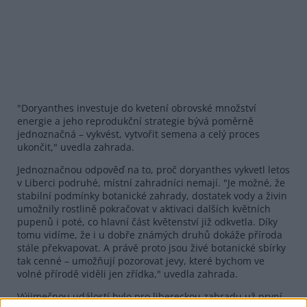
"Doryanthes investuje do kvetení obrovské množství
energie a jeho reprodukční strategie bývá poměrně
jednoznačná – vykvést, vytvořit semena a celý proces
ukončit," uvedla zahrada.
Jednoznačnou odpověď na to, proč doryanthes vykvetl letos
v Liberci podruhé, místní zahradníci nemají. "Je možné, že
stabilní podmínky botanické zahrady, dostatek vody a živin
umožnily rostlině pokračovat v aktivaci dalších květních
pupenů i poté, co hlavní část květenství již odkvetla. Díky
tomu vidíme, že i u dobře známých druhů dokáže příroda
stále překvapovat. A právě proto jsou živé botanické sbírky
tak cenné – umožňují pozorovat jevy, které bychom ve
volné přírodě viděli jen zřídka," uvedla zahrada.
Výjimečnou událostí bylo pro libereckou zahradu už první