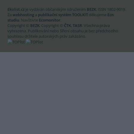
Ekolist.cz
je vydáván občanským sdružením
BEZK
. ISSN 1802-9019.
Za
webhosting
a
publikační systém TOOLKIT
děkujeme
Ecn
studiu
. Navštivte
Ecomonitor
.
Copyright ©
BEZK
. Copyright ©
ČTK
,
TASR
. Všechna práva
vyhrazena. Publikování nebo šíření obsahu je bez předchozího
souhlasu držitele autorských práv zakázáno.