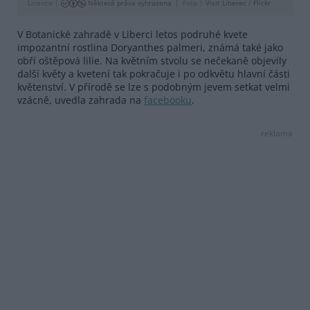
Licence |
Některá práva vyhrazena
Foto |
Visit Liberec
/
Flickr
V Botanické zahradě v Liberci letos podruhé kvete
impozantní rostlina Doryanthes palmeri, známá také jako
obří oštěpová lilie. Na květním stvolu se nečekaně objevily
další květy a kvetení tak pokračuje i po odkvětu hlavní části
květenství. V přírodě se lze s podobným jevem setkat velmi
vzácně, uvedla zahrada na
facebooku
.
reklama