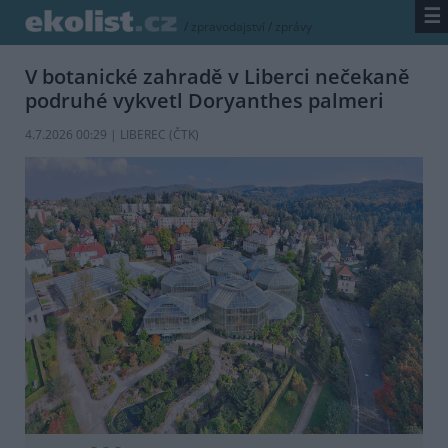
☰
/
zpravodajství
/
zprávy
V botanické zahradě v Liberci nečekaně
podruhé vykvetl Doryanthes palmeri
4.7.2026 00:29 | LIBEREC (
ČTK
)