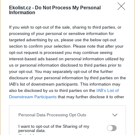
kvetení v únoru letošního roku. Před tím naposledy v této
zahradě doryanthes vykvetl v roce 1995.
Ekolist.cz -
Do Not Process My Personal
Information
Ve své domovině ve východní Austrálii roste tato rostlina
na skalnatých svazích a v otevřené krajině Nového Jižního
If you wish to opt-out of the sale, sharing to third parties, or
Walesu. Na svůj první a zároveň poslední květ čeká mnoho
processing of your personal or sensitive information for
let, někdy i více než desetiletí. Veškerou energii
dlouhodobě ukládá do mohutných listů a kořenového
targeted advertising by us, please use the below opt-out
systému, aby ji následně investovala do jediného kvetení,
section to confirm your selection. Please note that after your
kdy vytváří až několik metrů vysoké květenství s výraznými
opt-out request is processed you may continue seeing
červenými květy. Po odkvětu mateřská rostlina odumře.
interest-based ads based on personal information utilized by
Zpravidla však zanechává dceřiné růžice, které mohou
us or personal information disclosed to third parties prior to
pokračovat v jejím životním cyklu.
your opt-out. You may separately opt-out of the further
disclosure of your personal information by third parties on the
reklama
IAB’s list of downstream participants. This information may
also be disclosed by us to third parties on the
IAB’s List of
Downstream Participants
that may further disclose it to other
third parties.
Personal Data Processing Opt Outs
I want to opt-out of the Sharing of my
personal data.