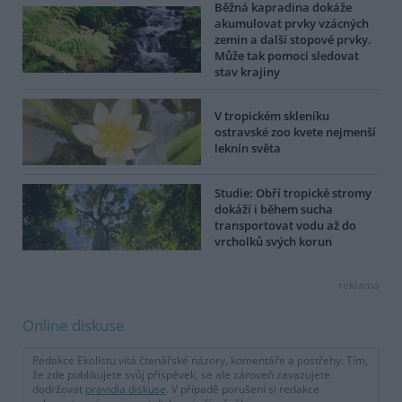
Běžná kapradina dokáže
akumulovat prvky vzácných
zemin a další stopové prvky.
Může tak pomoci sledovat
stav krajiny
V tropickém skleníku
ostravské zoo kvete nejmenší
leknín světa
Studie: Obří tropické stromy
dokáží i během sucha
transportovat vodu až do
vrcholků svých korun
reklama
Online diskuse
Redakce Ekolistu vítá čtenářské názory, komentáře a postřehy. Tím,
že zde publikujete svůj příspěvek, se ale zároveň zavazujete
dodržovat
pravidla diskuse
. V případě porušení si redakce