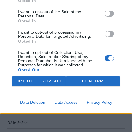
Opted In
I want to opt-out of the Sale of my
Personal Data.
Opted In
I want to opt-out of processing my
Personal Data for Targeted Advertising.
Opted In
I want to opt-out of Collection, Use,
Retention, Sale, and/or Sharing of my
Personal Data that Is Unrelated with the
Purposes for which it was collected.
Opted Out
tisknout
poslat
OPT OUT FROM ALL
CONFIRM
BEZK využívá agenturní zpravodajství ČTK, která si vyhrazuje
veškerá práva. Publikování nebo další šíření obsahu ze zdrojů ČTK
Data Deletion
Data Access
Privacy Policy
je výslovně zakázáno bez předchozího písemného souhlasu ze
strany ČTK.
Dále čtěte |