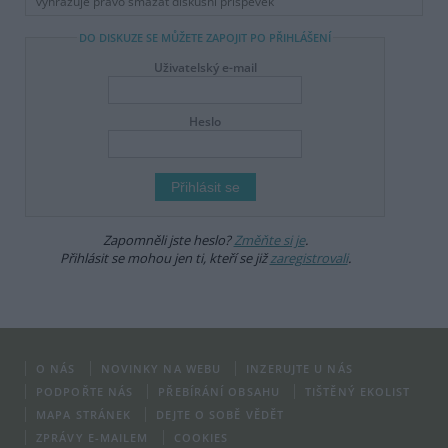
vyhrazuje právo smazat diskusní příspěvěk
DO DISKUZE SE MŮŽETE ZAPOJIT PO PŘIHLÁŠENÍ
Uživatelský e-mail
Heslo
Zapomněli jste heslo?
Změňte si je
.
Přihlásit se mohou jen ti, kteří se již
zaregistrovali
.
O NÁS
NOVINKY NA WEBU
INZERUJTE U NÁS
PODPOŘTE NÁS
PŘEBÍRÁNÍ OBSAHU
TIŠTĚNÝ EKOLIST
MAPA STRÁNEK
DEJTE O SOBĚ VĚDĚT
ZPRÁVY E-MAILEM
COOKIES