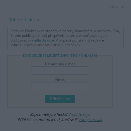
reklama
Online diskuse
Redakce Ekolistu vítá čtenářské názory, komentáře a postřehy. Tím,
že zde publikujete svůj příspěvek, se ale zároveň zavazujete
dodržovat
pravidla diskuse
. V případě porušení si redakce
vyhrazuje právo smazat diskusní příspěvěk
DO DISKUZE SE MŮŽETE ZAPOJIT PO PŘIHLÁŠENÍ
Uživatelský e-mail
Heslo
Zapomněli jste heslo?
Změňte si je
.
Přihlásit se mohou jen ti, kteří se již
zaregistrovali
.