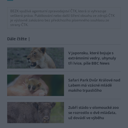
BEZK využívá agenturní zpravodajství ČTK, která si vyhrazuje
veškerá práva. Publikování nebo další šíření obsahu ze zdrojů ČTK
je výslovně zakázáno bez předchozího písemného souhlasu ze
strany ČTK.
Dále čtěte |
V Japonsku, které bojuje s
extrémními vedry, uhynuly
tři lvice, píše BBC News
Safari Park Dvůr Králové nad
Labem má vzácné mládě
makiho trpasličího
Zubří stádo v olomoucké zoo
se rozrostlo o dvě mláďata,
už dovádí ve výběhu