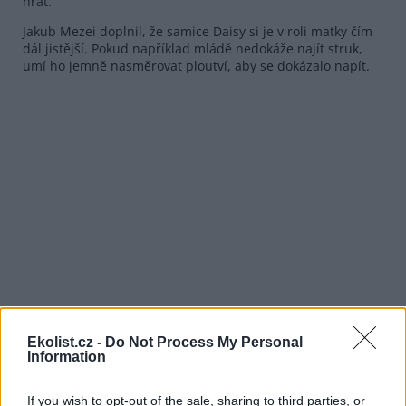
hrát.
Jakub Mezei doplnil, že samice Daisy si je v roli matky čím
dál jistější. Pokud například mládě nedokáže najít struk,
umí ho jemně nasměrovat ploutví, aby se dokázalo napít.
Ekolist.cz -
Do Not Process My Personal
Information
If you wish to opt-out of the sale, sharing to third parties, or