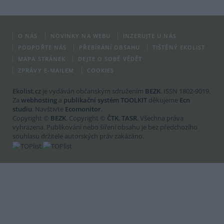
O NÁS
NOVINKY NA WEBU
INZERUJTE U NÁS
PODPOŘTE NÁS
PŘEBÍRÁNÍ OBSAHU
TIŠTĚNÝ EKOLIST
MAPA STRÁNEK
DEJTE O SOBĚ VĚDĚT
ZPRÁVY E-MAILEM
COOKIES
Ekolist.cz
je vydáván občanským sdružením
BEZK
. ISSN 1802-9019.
Za
webhosting
a
publikační systém TOOLKIT
děkujeme
Ecn
studiu
. Navštivte
Ecomonitor
.
Copyright ©
BEZK
. Copyright ©
ČTK
,
TASR
. Všechna práva
vyhrazena. Publikování nebo šíření obsahu je bez předchozího
souhlasu držitele autorských práv zakázáno.