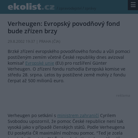
☰
/
zpravodajství
/
zprávy
Verheugen: Evropský povodňový fond
bude zřízen brzy
29.8.2002 19:37 | PRAHA (
ČIA
)
Brzké zřízení evropského povodňového fondu a vůli pomoci
postiženým zemím včetně České republiky dnes avizoval
komisař
Evropské unie
(EU) pro rozšíření Günter
Verheugen. O zřízení fondu rozhodla Evropská komise ve
středu 28. srpna. Letos by postižené země mohly z fondu
čerpat až 500 milionů euro.
reklama
Verheugen po setkání s
ministrem zahraničí
Cyrilem
Svobodou upozornil, že pomoc České republice není tak
vysoká jako v případě členských států. Podle Verheugena
EU poskytla ČR maximální možnou pomoc. "Teď je zcela