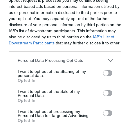
Václavem Havlem, předsedou
vlády
Vladimírem Špidlou a
opt-out request is processed you may continue seeing
předsedou
Poslanecké sněmovny
Lubomírem Zaorálkem.
interest-based ads based on personal information utilized by
Verheugen si také prohlédl pražský Karlín, své pocity z
us or personal information disclosed to third parties prior to
návštěvy postižených míst vyjádřil slovy: "Nikdy jsem nic
your opt-out. You may separately opt-out of the further
podobného neviděl, vypadá to jako po válce."
disclosure of your personal information by third parties on the
IAB’s list of downstream participants. This information may
reklama
also be disclosed by us to third parties on the
IAB’s List of
Downstream Participants
that may further disclose it to other
third parties.
Personal Data Processing Opt Outs
I want to opt-out of the Sharing of my
personal data.
Opted In
I want to opt-out of the Sale of my
Personal Data.
Opted In
I want to opt-out of processing my
Personal Data for Targeted Advertising.
Opted In