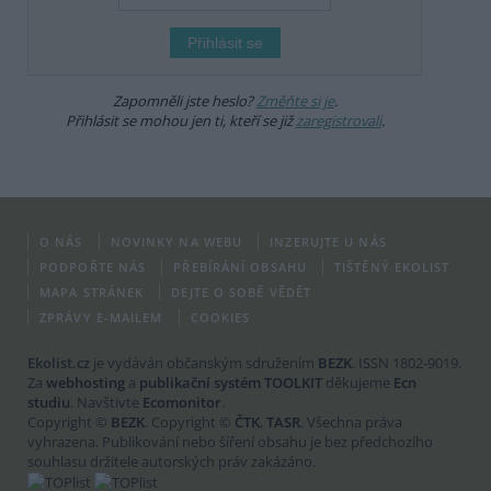
Zapomněli jste heslo?
Změňte si je
.
Přihlásit se mohou jen ti, kteří se již
zaregistrovali
.
O NÁS
NOVINKY NA WEBU
INZERUJTE U NÁS
PODPOŘTE NÁS
PŘEBÍRÁNÍ OBSAHU
TIŠTĚNÝ EKOLIST
MAPA STRÁNEK
DEJTE O SOBĚ VĚDĚT
ZPRÁVY E-MAILEM
COOKIES
Ekolist.cz
je vydáván občanským sdružením
BEZK
. ISSN 1802-9019.
Za
webhosting
a
publikační systém TOOLKIT
děkujeme
Ecn
studiu
. Navštivte
Ecomonitor
.
Copyright ©
BEZK
. Copyright ©
ČTK
,
TASR
. Všechna práva
vyhrazena. Publikování nebo šíření obsahu je bez předchozího
souhlasu držitele autorských práv zakázáno.