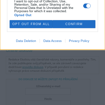
I want to opt-out of Collection, Use,
Retention, Sale, and/or Sharing of my
Personal Data that Is Unrelated with the
Purposes for which it was collected.
Opted Out
OPT OUT FROM ALL
CONFIRM
tisknout
poslat
reklama
Data Deletion
Data Access
Privacy Policy
Online diskuse
Redakce Ekolistu vítá čtenářské názory, komentáře a postřehy. Tím,
že zde publikujete svůj příspěvek, se ale zároveň zavazujete
dodržovat
pravidla diskuse
. V případě porušení si redakce
vyhrazuje právo smazat diskusní příspěvěk
DO DISKUZE SE MŮŽETE ZAPOJIT PO PŘIHLÁŠENÍ
Uživatelský e-mail
Heslo